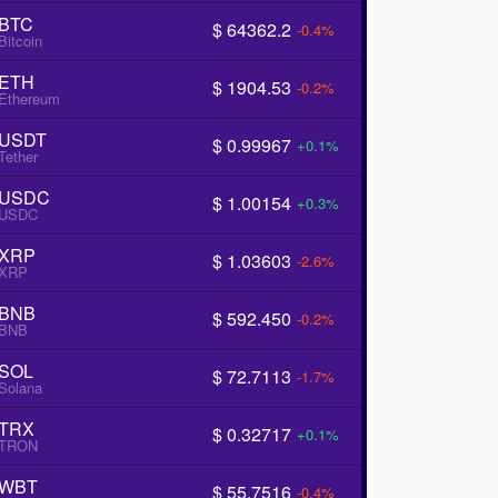
BTC
$ 64362.2
-0.4%
Bitcoin
ETH
$ 1904.53
-0.2%
Ethereum
USDT
$ 0.99967
+0.1%
Tether
USDC
$ 1.00154
+0.3%
USDC
XRP
$ 1.03603
-2.6%
XRP
BNB
$ 592.450
-0.2%
BNB
SOL
$ 72.7113
-1.7%
Solana
TRX
$ 0.32717
+0.1%
TRON
WBT
$ 55.7516
-0.4%