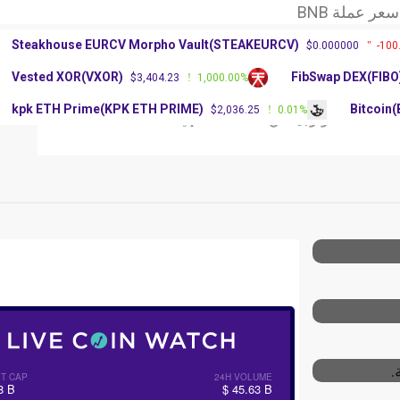
وق العملات الرقمية
XR: آرثر
Steakhouse EURCV Morpho Vault(STEAKEURCV)
$0.000000
-100
عر عملة BNB
Vested XOR(VXOR)
FibSwap DEX(FIBO
$3,404.23
1,000.00%
وق العملات الرقمية
kpk ETH Prime(KPK ETH PRIME)
Bitcoin
$2,036.25
0.01%
XR: آرثر
العملات
تكنولوجيا
عن Crypto Platform
عالميًا.
سته
T CAP
24H VOLUME
8 B
$ 45.63 B