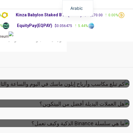
Arabic
Kinza Babylon Staked BTC(KBTC)
%
$83,270.00
0.00%
EquityPay(EQPAY)
0%
$0.056475
5.44%
الرئيسية
أخبار العملات الرقمية
مقالات منوعة
نوفمبر 4, 2024
كم تبلغ مكاسب وأرباح إيلون ماسك في اليوم
والساعة والثانية؟
مقالات منوعة
أبريل 17, 2024
هل العملات البديلة أفضل من البيتكوي
مقالات تعليميه
فبراير 18, 2024
ما هي سلسلة Binance الذكية وكيف تعمل؟