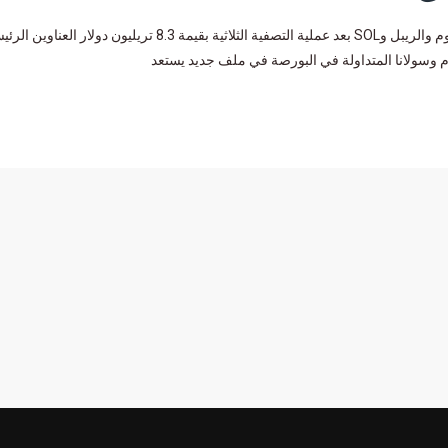
سوق العملات الرقمية يستعد لانتهاء صلاحية خيارات البيتكوين والإيثيريوم والريبل وSOL بعد عملية التصفية الثلاثية بقيمة 8.3 تر
م وسولانا المتداولة في البورصة في ملف جديد يستعد