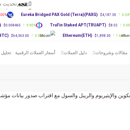
تتجه
تحديث س
تتجه
توقعات سعر RP
Eureka Bridged PAX Gold (Terra)(PAXG)
.00%
$4,187.30
0.34
تتجه
توقعات 
)
TruFin Staked APT(TRUAPT)
$0.008465
9.90%
$8.02
0.0
(BTC)
Ethereum(ETH)
$64,363.00
0.50%
$1,898.30
1.60%
مقالات وشروحات
دليل العملات
أسعار العملات الرقمية
تحليل 