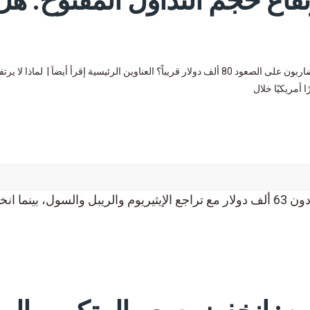
فاع حجم التداول المفتوح: هل
توقعات سعر سولانا مع ارتفاع حجم التداول المفتوح: هل سيستعيد المضاربون على الصعود 80 ألف دولار قريباً؟ العناوين الرئيسية إقرأ أيضاَ | لم