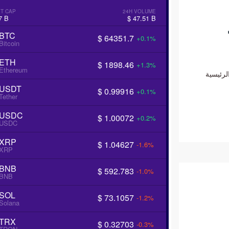
T CAP
24H VOLUME
7 B
$ 47.51 B
BTC
$ 64351.7
+0.1%
Bitcoin
ETH
$ 1898.46
+1.3%
Ethereum
لرئيسية
USDT
$ 0.99916
+0.1%
Tether
USDC
$ 1.00072
+0.2%
USDC
XRP
$ 1.04627
-1.6%
XRP
BNB
$ 592.783
-1.0%
BNB
SOL
$ 73.1057
-1.2%
Solana
TRX
$ 0.32703
-0.3%