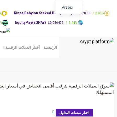
Arabic
Kinza Babylon Staked BTC(KBTC)
%
$83,270.00
0.00%
EquityPay(EQPAY)
0%
$0.056475
5.44%
الرئيسية
أخبار العملات الرقمية
يوليو 12, 2026
اخبار منصات التداول