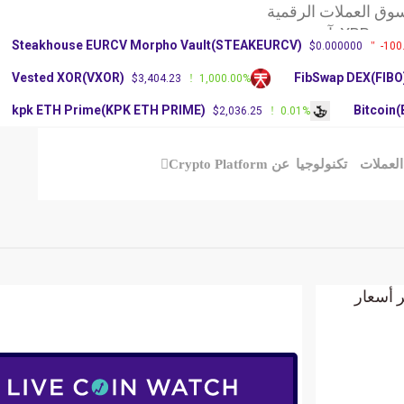
وق العملات الرقمية
X: آرثر
Steakhouse EURCV Morpho Vault(STEAKEURCV)
$0.000000
-100
سعر عملة دوجكوين
Vested XOR(VXOR)
FibSwap DEX(FIBO
$3,404.23
1,000.00%
kpk ETH Prime(KPK ETH PRIME)
Bitcoin
$2,036.25
0.01%
العملات
تكنولوجيا
عن Crypto Platform