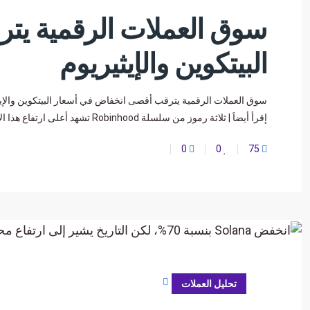
سوق العملات الرقمية يت
البيتكوين والإيثيريوم
سوق العملات الرقمية يترقب أقصى انخفاض في أسعار البيتكوين والإيث
إقرأ أيضاَ | ثلاثة رموز من سلسلة Robinhood تشهد أعلى ارتفاع هذا الأسبوع: FOX وCASHCAT وHOODIE يستعد متداولو سوق
0
0
75
يوليو 6, 2026
تحليل العملات