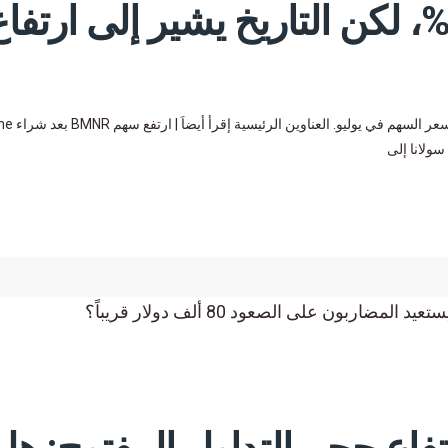
نخفض Solana بنسبة 70%، لكن التاريخ يشير إلى ارتفا