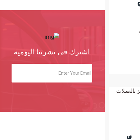
ار مع تراجع الإيثيريوم والريبل والسول، بينما انخفض سعر SPCX بنسبة 16%.
اشترك فى نشرتنا اليوميه