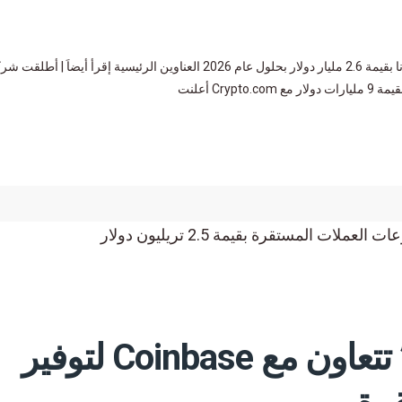
ويسترن يونيون تُعلن عن خططها لإطلاق عملة مستقرة مدعومة بسولانا بقيمة 2.6 مليار دولار بحلول عام 2026 العناوين الرئيسية إقرأ أيضاَ | أط
سيتي جروب “Citigroup” تتعاون مع Coinbase لتوفير