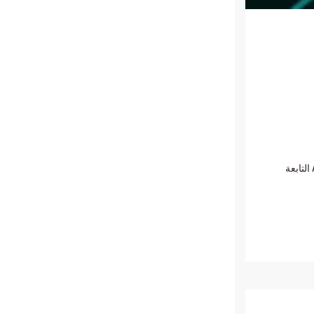
من المقرر إطلاق Blockchain عملة Plasma XPL المستقرة المدعومة من Tether في 25 سبتمبر العناوين الرئيسية إقرأ أيضاَ | تدعم شركة Ark Invest التابعة