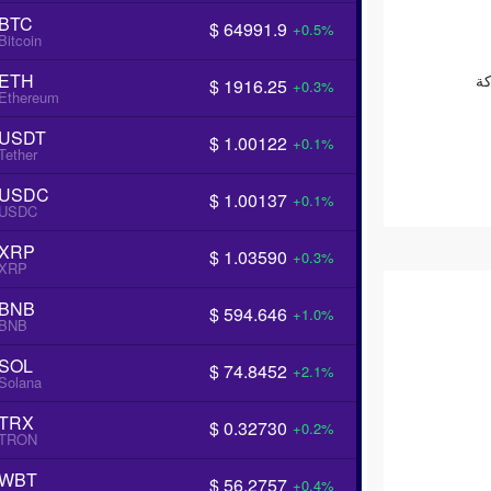
BTC
$ 64991.9
+0.5%
Bitcoin
ETH
لقت شركة
$ 1916.25
+0.3%
Ethereum
USDT
$ 1.00122
+0.1%
Tether
USDC
$ 1.00137
+0.1%
USDC
XRP
$ 1.03590
+0.3%
XRP
BNB
$ 594.646
+1.0%
BNB
SOL
$ 74.8452
+2.1%
Solana
TRX
$ 0.32730
+0.2%
TRON
WBT
$ 56.2757
+0.4%