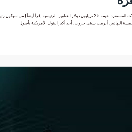
رة
سيتي جروب “Citigroup” تتعاون مع Coinbase لتوفير مدفوعات العملات المستقرة بقيمة 2.5 تريليون دولار العناوين الرئيسية إقرأ أيضاَ | من سيك
سة النهائيين أبرمت سيتي جروب، أحد أكبر البنوك الأمريكية بأصول