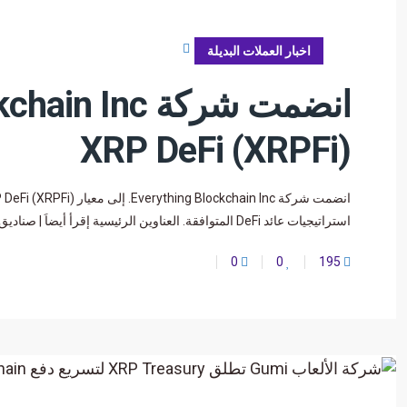
سبتمبر 1, 2025
اخبار العملات البديلة
XRP DeFi (XRPFi)
استراتيجيات عائد DeFi المتوافقة. العناوين الرئيسية إقرأ أيضاَ | صناديق الاستثمار المتداولة في إيثريوم تختتم شهر أغسطس بتدفقات
0
0
195