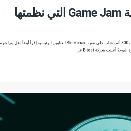
انضمت Bitget إلى مسابقة Game Jam التي نظمتها
انضمت Bitget إلى مسابقة Game Jam التي نظمتها اليونيسف لتدريب 300 ألف شاب على تقنية Blockchain العناوين الرئيسية إقرأ أيضاَ | هل