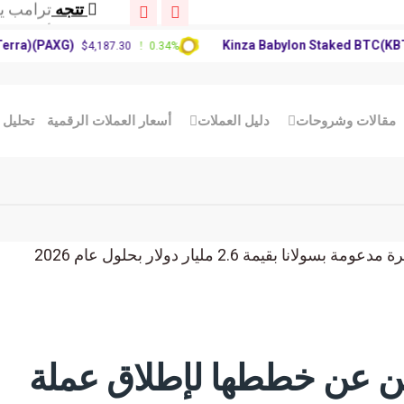
تتجه
أطلقت ش
تتجه
عاجل: زع
AXG)
Kinza Babylon Staked BTC(KBTC)
$4,187.30
0.34%
$83,
تتجه
ترامب ي
تتجه
أطلقت ش
تتجه
عاجل: زع
مقالات وشروحات
دليل العملات
أسعار العملات الرقمية
تحليل 
لن عن خططها لإطلاق عملة