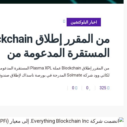
سبتمبر 19, 2025
اخبار البلوكتشين
المستقرة المدعومة من
لكاثي وود شركة Solmate المدرجة في بورصة ناسداك لإطلاق صندوق Solana Treasury بقيمة 300 مليون دولار
0
0
325