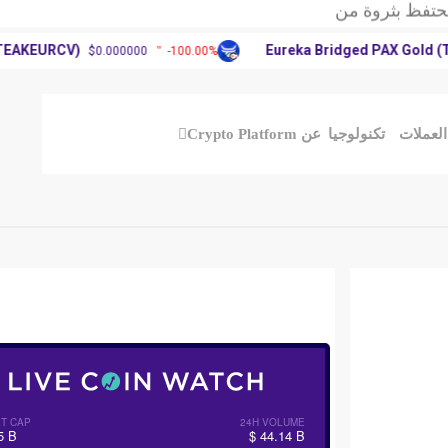
ركة ريبل تحديث
يم الأغلبية في
RCV)
Eureka Bridged PAX Gold (Terra)(P
$0.000000
-100.00%
حتفظ بثروة من
ركة ريبل تحديث
يم الأغلبية في
العملات
تكنولوجيا
عن Crypto Platform
T CAP
24H VOLUME
5 B
$ 44.14 B