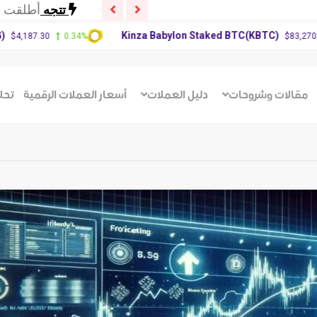
تتجه
أطلقت ش
تتجه
عاجل: زع
Kinza Babylon Staked BTC(KBTC)
0.34%
$83,270.00
0.00%
تتجه
ترامب ي
تتجه
أطلقت ش
تتجه
عاجل: زع
مقالات وشروحات
دليل العملات
أسعار العملات الرقمية
تحل