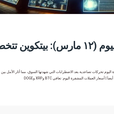
سوق العملات المشفرة اليوم (١٢ مارس): بيتكوين 
وق العملات المشفرة اليوم تحركات تصاعدية بعد الاضطرابات التي شهدتها السوق، مما أثار الأمل بين
سعار العملات المشفرة اليوم: تعافي BTC وXRP وDOGE