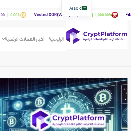
Arabic
Vested XOR(VXOR)
FibSwap DEX(FIB
$3,404.23
1,000.00%
الرئيسية
أخبار العملات الرقمية