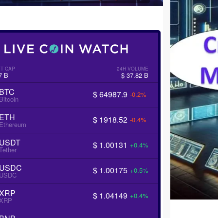
T CAP
24H VOLUME
7 B
$ 37.82 B
BTC
$ 64987.9
-0.2%
Bitcoin
ETH
$ 1918.52
-0.4%
Ethereum
USDT
$ 1.00131
+0.4%
Tether
USDC
$ 1.00175
+0.5%
USDC
XRP
$ 1.04149
+0.4%
XRP