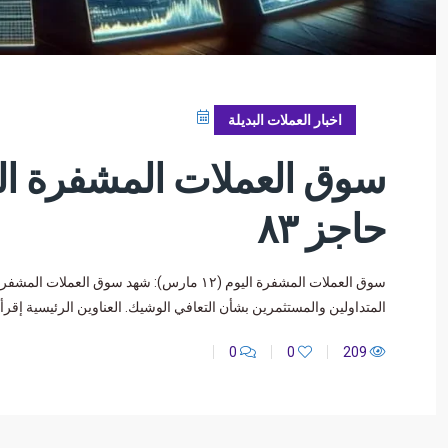
مارس 13, 2025
اخبار العملات البديلة
حاجز ٨٣
سوق العملات المشفرة اليوم (١٢ مارس): شهد س
المتداولين والمستثمرين بشأن التعافي الوشيك. العناوين الرئيسية إقرأ أيضاَ | أ
0
0
209