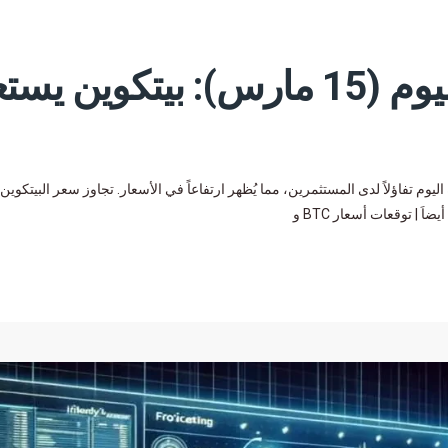
سوق العملات المشفرة اليوم (15 مارس): بيتكوين ي
َ | توقعات أسعار BTC و