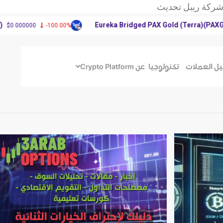
ركة ريبل تحديث
يم الأغلبية في
Eureka Bridged PAX Gold (Terra)(PAXG)
-100.00%
$4,187.30
حتفظ بثروة من
ركة ريبل تحديث
يم الأغلبية في
يل العملات
تكنولوجيا
عن Crypto Platform