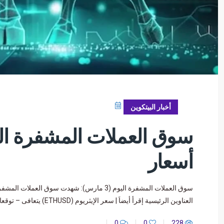
مارس 3, 2025
أخبار البيتكوين
أسعار
سوق العملات المشفرة اليوم (3 مارس): شهدت س
العناوين الرئيسية إقرأ أيضاَ | سعر الإيثريوم (ETHUSD) يتعافى – توقعات اليوم 03-03-2025. أشعل سوق العملات المشفرة اليوم (3
0
0
228