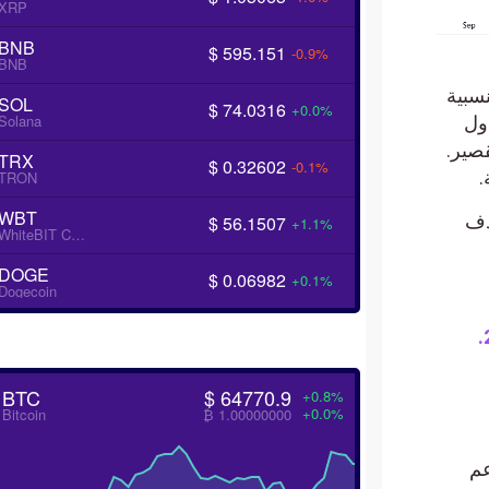
XRP
BNB
$ 595.151
-0.9%
BNB
نسبية
SOL
$ 74.0316
+0.0%
Solana
ول
صير.
TRX
$ 0.32602
-0.1%
TRON
WBT
كسره للدعم 0.410، ليستهدف
$ 56.1507
+1.1%
WhiteBIT Coin
DOGE
$ 0.06982
+0.1%
Dogecoin
BTC
$ 64770.9
+0.8%
+0.0%
Bitcoin
₿ 1.00000000
لمفتوح. ويدعم