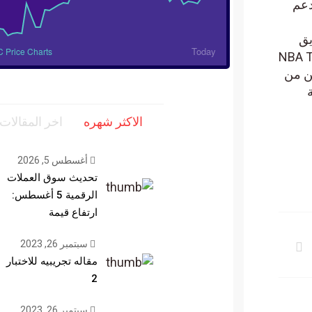
اريع PFP. والمزيد. بدعم
اسطة فريق
Today
 Price Charts
 الصناعة على مستوى المستهلك. بما في ذلك CryptoKitties وNBA Top
عين من
الاكثر شهره
اخر المقالات
أغسطس 5, 2026
تحديث سوق العملات
الرقمية 5 أغسطس:
ارتفاع قيمة
سبتمبر 26, 2023
مقاله تجريبيه للاختبار
2
سبتمبر 26, 2023