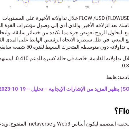
استقر زوج فلو دولار أمريكي FLOW /USD (FLOWUSDT) خلال تداولاته الأخيرة على المستويات
ماسك بعد انزلاقه الأخير. والذي أدى إلى وصول مؤشرات القوة ال
يع. ليحاول الزوج تعويض جزء مما تكبده من خسائر سابقة، وليحا
ع البيعي. في ظل سيطرة الاتجاه الرئيسي الهابط على المدى الق
ته دون متوسطه المتحرك البسيط لفترة 50 شمعة سابقة.
لذلك نحن نتوقع انخفاض الزوج خلال تداولاته القادمة، خاصة في حالة 
قادمة: هابط
يعد Flow دليلاً على blockchain الحصة المصمم ليكون أساس Web3 و metaverse ا