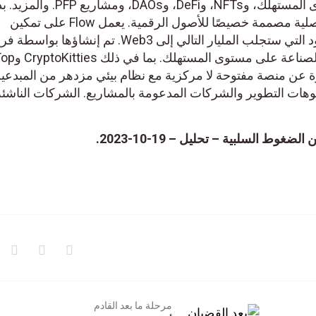
التطبيقات اللامركزية على مستوى المستهلك، وNFTs، وDeFi، وDAOs، ومش
من Cadence. وهي لغة برمجة أصلية مصممة خصيصًا للأصول الرقمية. يعمل Flow على تمكين
المطورين من الابتكار ودفع الحدود التي ستجلب المليار التالي إلى Web3. تم إنشاؤها بو
يقدم باستمرار تجارب رائدة في
NFL ALL DAY، Flo. عبارة عن منصة مفتوحة لا مركزية مع نظام بيئي مزدهر من المبد
يوهات التطوير والشركات المدعومة بالمشاريع. الشركات الناشئة
مرحلة ما بعد القادم