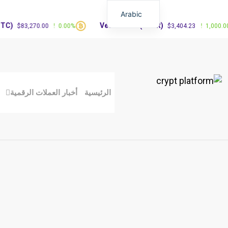
Arabic
Vested XOR(VXOR)
83,270.00
0.00%
$3,404.23
1,000.00%
الرئيسية
أخبار العملات الرقمية