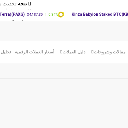
تتجه
تحديث س
تتجه
توقعات سعر RP
(PAXG)
Kinza Babylon Staked BTC(KBTC)
$4,187.30
0.34%
$
تتجه
توقعات 
مقالات وشروحات
دليل العملات
أسعار العملات الرقمية
تحليل 