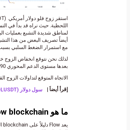
اللحظية. حيث نراه قد بدأ في الت
لمناطق شديدة التشبع بعمليات الب
أيضاً تصريف البعض من هذا التشب
مع استمرار الضغط السلبي بسبب تداولا
بعدها مستوى الدعم المحوري 0.390.
الاتجاه المتوقع لتداولات الزوج ال
إقرأ أيضاَ |
سول دولار (SOLUSDT) يظهر المزيد من الإشارات الإيجابية – تحليل – 19-10-2023.
ما هو Flow blockchain؟