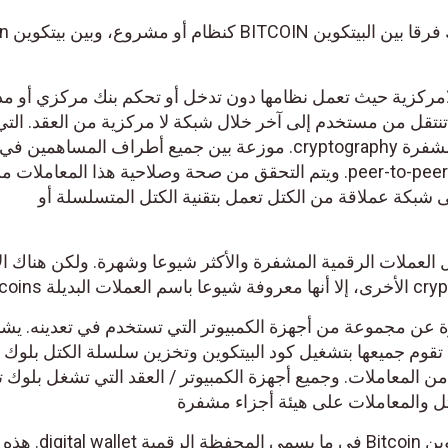
في البداية لابد 
bitcoi هي عملة لامركزية حيث تعمل نظامها دون تدخل أو تحكم بنك مركزي أو م
تنتقل من مستخدم إلى آخر خلال شبكة لا مركزية من العقد. التي
تحمل معلومات وبيانات عملياته مشفرة cryptography. موزعة بين جميع أطراف المساهمين في
الشبكة بآلية النظير إلى النظير أو peer-to-peer. ويتم التحقق من صحة وصلاحية هذا المعاملات
شبكة عملاقة من الكتل تعمل بتقنية الكتل المتسلسلة أو
ين Bitcoin بمثابة أصل العملات الرقمية المشفرة والأكثر شيوعا وشهرة. ولكن هناك 
م البيتكوين BITCOIN عبارة عن مجموعة من أجهزة الكمبيوتر التي تستخدم في تعدينه. يش
تي تقوم جميعها بتشغيل كود البيتكوين وتخزين سلسلة الكتل بلوك
ن المعاملات. وجميع أجهزة الكمبيوتر / العقد التي تشغل بلوك 
يتم الاحتفاظ بالعملة الرقمية بيتكوين Bitcoin في ما يسمى