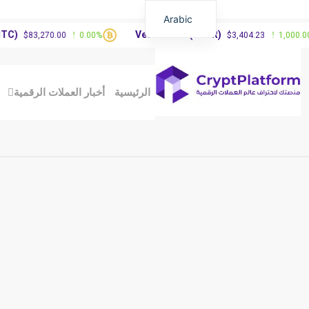
Arabic
Vested XOR(VXOR)
83,270.00
0.00%
$3,404.23
1,000.00%
الرئيسية
أخبار العملات الرقمية