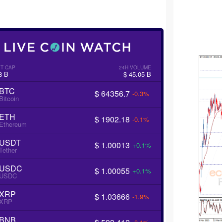
T CAP
24H VOLUME
8 B
$ 45.05 B
BTC
$ 64356.7
-0.3%
Bitcoin
ETH
$ 1902.18
-0.1%
Ethereum
USDT
$ 1.00013
+0.1%
Tether
USDC
$ 1.00055
+0.1%
USDC
XRP
$ 1.03666
-1.9%
XRP
BNB