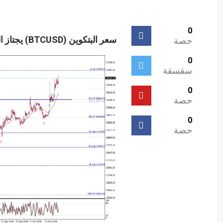
0
سعر البتكوين (BTCUSD) يجتاز الهدف الأول – تحليل – 23-10-2023.
حصة
0
سقسقة
0
حصة
0
حصة