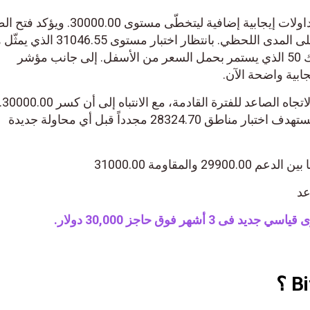
يظهر سعر البتكوين (BTCUSD) تداولات إيجابية إضافية ليتخطّى مستوى 00
أمام تحقيق مزيد من المكاسب على المدى اللحظي. بانتظار اختبار مست
التالي. مدعوماً بالمتوسط المتحرك 50 الذي يستمر بحمل السعر من الأسفل. إلى جانب مؤشر
ابية واضحة الآن.
وبالتالي، نحن مستمرون بترجيح الاتجاه الصاعد للفترة القادمة، مع الانت
سيضع السعر تحت ضغط سلبي يستهدف اختبار مناطق 28324.70 مجدداً قبل أي محاولة جديدة
 والمقاومة 31000.00
عد
 أشهر فوق حاجز ‏‏30,000 دولار.