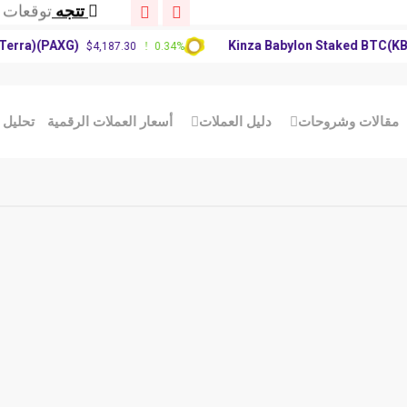
تتجه
تحديث س
تتجه
توقعات سعر P
)(PAXG)
Kinza Babylon Staked BTC(KBTC)
$4,187.30
0.34%
$
تتجه
توقعات س
تتجه
تحديث س
تتجه
توقعات سعر P
مقالات وشروحات
دليل العملات
أسعار العملات الرقمية
تحليل 