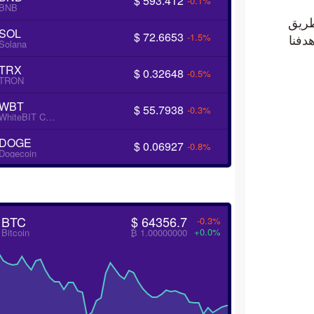
$ 593.412
-0.1%
BNB
30000.. ويؤكد فتح الطريق
SOL
$ 72.6653
-1.5%
وى 31046.55 الذي يمثّل هدفنا
Solana
TRX
$ 0.32648
-0.5%
TRON
باه إلى أن كسر 30000.00.
WBT
$ 55.7938
-0.3%
WhiteBIT Coin
DOGE
$ 0.06927
-0.8%
Dogecoin
BTC
$ 64356.7
-0.3%
+0.0%
Bitcoin
₿ 1.00000000