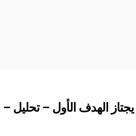
ر البتكوين (BTCUSD) يجتاز الهدف الأول – تحليل –