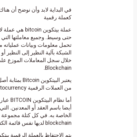
كعملة رقمية
عملة بيتكوين n
حتى وسيط. وجميع معاملتها التي 
خلال سجل المعاملات الموزع على 
Blockchain.
يعتبر البيتكو
من العملات الرقمية cryptocurrency الأخرى، إلا أنها معروفة شيوعا باسم العملات البديلة alt-coins
أما نظا
أيضا باسم العقد أو المعدنين. ال
الخاصة به. في كل كتلة مجموعة م
blockchain لديها نفس قائمة الكتل والمعاملات على هيئة أجزاء مشفرة