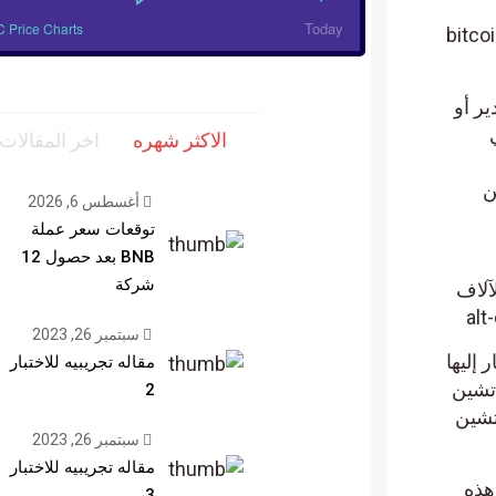
Today
 Price Charts
وأن نوضح أن هناك فرقا بين البيتكوين BITCOIN كنظام أو مشروع، وبين بيتكوين bitcoin
دير أو
الاكثر شهره
اخر المقالات
 من
أغسطس 6, 2026
توقعات سعر عملة
BNB بعد حصول 12
شركة
الآلاف
سبتمبر 26, 2023
ار إليها
مقاله تجريبيه للاختبار
 تشين
2
تشين
سبتمبر 26, 2023
مقاله تجريبيه للاختبار
 المحفظة الرقمية digital wallet. هذه هذه
3