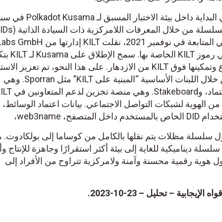
تم إطلاق شبكة KILT الرئيسية في البداية داخل بيئة الاختبار الم
المطور الأولي لها. إلى أيدي حاملي رموز LT
التطبيقات والخدمات بشكل أسرع وتمكينها فوق KILT من الازدهار. على هذا النحو، تم تعزيز ا
من هوية السيادة الذاتية (SSI) من خلال اللبنات الأساسية “المبنية على KILT” مثل Sporran. وهي
التحقق من الهوية لشبكات التواصل الاجتماعي. بيانات اعتماد الوسائط،
أكتوبر 2022، أصبحت KILT أول سلسلة مظلات يتم نقلها بالكامل من كوساما إلى بولكادوت. 
Polkad. انتقلوا من سلسلة ديناميكية للغاية إلى بيئة أكثر استقرارًا وجاهزة للإنتاج و
سمح لـ KILT بتوفير حلول هوية رقمية محسنة وآمنة ولامركزية تتراوح من الأفراد إلى