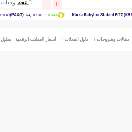
تتجه
تحديث س
تتجه
توقعات سعر P
(PAXG)
Kinza Babylon Staked BTC(KBTC)
$4,187.30
0.34%
$8
تتجه
توقعات س
تتجه
تحديث س
تتجه
توقعات سعر P
مقالات وشروحات
دليل العملات
أسعار العملات الرقمية
تحليل 