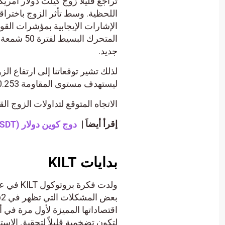
اللحظية. وسط تأثر الزوج باخترا
الإشارات الإيجابية بمؤشرات القو
المتحرك ا
جديد.
ليستهدف مستوى المقاومة 0.253.
الاتجاه المتوقع لتداولات الزوج ال
إقرأ أيضاَ |
دوج كوين دولار (DOGEUSDT) يقفز ارتفاعاً – تحليل – 23-10-2023.
بدايات KILT
لتكون تضخمية قليلاً لتحقيق الاس