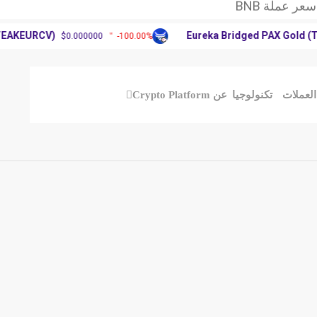
وق العملات الرقمية
XR: آرثر
URCV)
Eureka Bridged PAX Gold (Terra)
$0.000000
-100.00%
عر عملة BNB
وق العملات الرقمية
XR: آرثر
العملات
تكنولوجيا
عن Crypto Platform