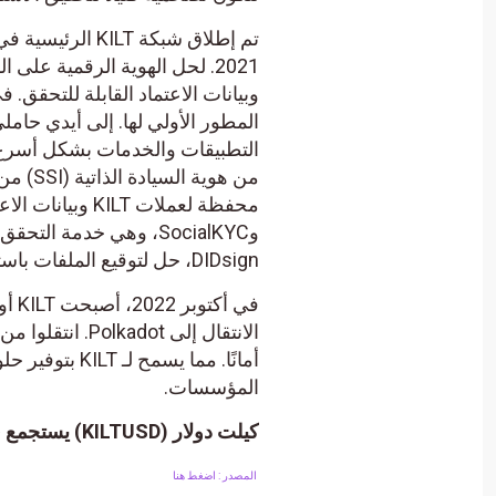
وSocialKYC، وهي خدمة 
DIDsign، حل لتوقيع الملفات باستخدام DID الخاص بالمستخدم داخل المتصفح، web3name،
في 
الانتقال إلى ot
أمانًا. مما ي
المؤسسات.
كيلت دولار (KILTUSD) يستجمع قواه الإيجابية – تحليل – 23-10-2023.
المصدر : اضغط هنا