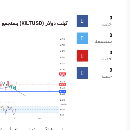
0
كيلت دولار (KILTUSD) يستجمع قواه الإيجابية – تحليل – 23-10-2023.
حصة
0
سقسقة
0
حصة
0
حصة