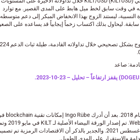
تراجع قليلاً زوج كيلت دولار أمريكي KILT/USD (KILTUSD) خلال تداولاته الأخيرة على المستويات
قه في وقت سابق لخط ميل هابط على المدى القصير. مع توارد
ة النسبية، ليستند الزوج بهذا الانخفاض المبكر إلى دعم متوسطه
لبسيط لفترة 50 شمعة سابقة. ليحاول بذلك اكتساب زخماً إيجابياً قد يساعده على ال
قادمة: صاعد
ولدت فكرة بروتوكول KILT في عام
بعض المشكلات التي تظهر في Web2. تم إص
اقتصاداتها المميزة لأول مرة في أغسطس 2021. والجدير بالذكر أن الاقتصادات الرمزية تم تصم
تدامة والاستقرار على المدى الطويل.