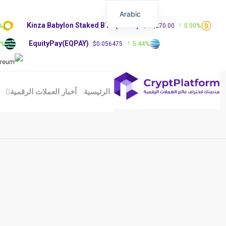
Arabic
Kinza Babylon Staked BTC(KBTC)
%
$83,270.00
0.00%
EquityPay(EQPAY)
0%
$0.056475
5.44%
الرئيسية
أخبار العملات الرقمية