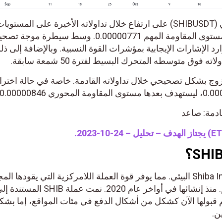
استقر زوج شيبا اينو دولار أمريكي (SHIBUSDT) على ارتفاع خلال تداولاته الأخيرة على المستوي
اللحظية. ليستعد الزوج بمهاجمة مستوى المقاومة المهم 0.00000771. وسط سيطرة مو
د الإشارات الإيجابية بمؤشرات القوة النسبية. وبالإضافة إلى ذل
وق متوسطه المتحرك البسيط لفترة 50 شمعة سابقة.
الزوج بشكل تصحيحي خلال تداولاته القادمة. خاصة في حالة اخترا
قادمة: صاعد
SHIB هو الرمز الرئيسي لنظام Shiba Inu البيئي. مما يوفر قوة العملة اللامركزية التي يقودها ا
إلى الملايين في جميع أنحاء العالم. منذ إنشائها في أواخر عام 2020. نمت عملة SHIB المس
م قبولها الآن كشكل من أشكال الدفع في مئات المواقع، إما بشك
ن.