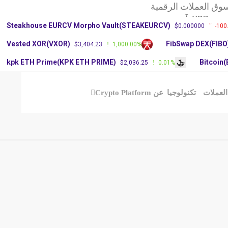
وق العملات الرقمية
X: آرثر
Steakhouse EURCV Morpho Vault(STEAKEURCV)
$0.000000
-100
سعر عملة دوجكوين
Vested XOR(VXOR)
FibSwap DEX(FIBO
$3,404.23
1,000.00%
kpk ETH Prime(KPK ETH PRIME)
Bitcoin
$2,036.25
0.01%
العملات
تكنولوجيا
عن Crypto Platform