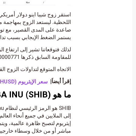
صاعدة على المدى القصير، مع توار
يستمر الضغط الإيجابي بسبب تداولاته ف
لذلك فتوقعاتنا تشير إلى ارتفاع 
للمقاومة السابق ذكرها 0.000000771، ليستهدف بعدها مستوى المقاومة المحوري 0.00000846.
الاتجاه المتوقع لتداولات الزوج ال
إقرأ أيضاَ|
سعر الإيثريوم (ETHUSD) يجتاز الهدف – تحليل – 24-10-2023.
ما هو SHIBA INU (SHIB)؟
إيثريوم لتصبح ظاهرة عالمية، ويت
مباشر أو من خلال وسطاء خارجيي