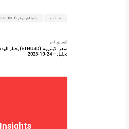
شيبا اينو
شيبا اينو دولار (SHIBUSDT)
السابق آخر
سعر الإيثريوم (ETHUSD) يجتا
تحليل – 24-10-2023.
Insights