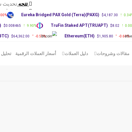
تتجه
تحديث س
تتجه
توقعات سعر RP
Eureka Bridged PAX Gold (Terra)(PAXG)
.00%
$4,187.30
0.34
تتجه
توقعات 
)
TruFin Staked APT(TRUAPT)
$0.008465
9.90%
$8.02
0.0
(BTC)
Ethereum(ETH)
$64,362.00
-0.50%
$1,905.80
-0.60%
مقالات وشروحات
دليل العملات
أسعار العملات الرقمية
تحليل 