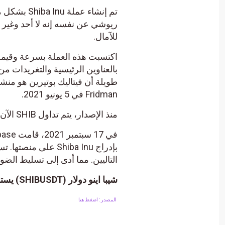
ريوشي عن نفسه إنه لا أحد وغير 
للآمال.
اكتسبت هذه العملة بسرعة وقيمة
Fridman في 5 يونيو 2021.
منذ الإصدار، يتم تداول SHIB الآن على DEX الخاص بالنظام البيئي، ShibaSwap .
التاليين. مما أدى إلى تسليط الضوء على رمز meme dog
شيبا اينو دولار (SHIBUSDT) يستعد لمهاجمة مقاومة مهمة – تحليل – 24-10-2023.
المصدر : اضغط هنا