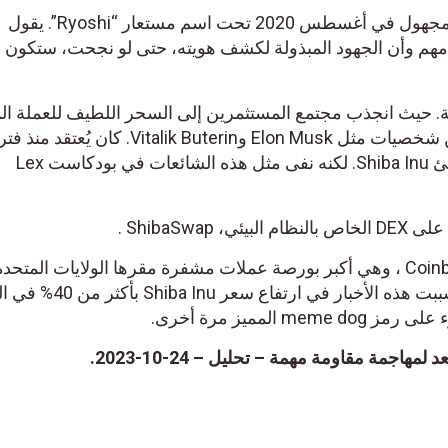
تم إنشاء عملة Shiba Inu بشكل مجهول في أغسطس 2020 تحت اسم مستعار “Ryoshi”. يقول
مهم وأن الجهود المبذولة لكشف هويته، حتى لو نجحت، ستكون 
. حيث انجذب مجتمع المستثمرين إلى السحر اللطيف للعملة الم
بالعناوين الرئيسية والتغريدات من شخصيات مثل Elon Musk وVitalik Buterin. كان يُعتقد م
طويلة أن فيتاليك بوتيرين هو منشئ Shiba Inu. لكنه نفى مثل هذه الشائعات في بودكاست Lex
في 17 سبتمبر 2021، قامت Coinbase ، وهي أكبر بورصة عملات مشفرة مقرها الولايات المتحد
بإدراج Shiba Inu على منصتها. تسببت هذه الأخبار في ا
 المميز مرة أخرى.