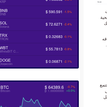
XRP
BNB
$ 590.591
ات
-1.5%
BNB
جة تصحيحية
SOL
ك
$ 72.6271
-2.4%
Solana
TRX
$ 0.32683
-0.1%
قه
TRON
WBT
$ 55.7813
-0.8%
WhiteBIT Coin
DOGE
$ 0.06871
-2.1%
Dogecoin
لمجتمع
BTC
$ 64389.6
-0.7%
+0.0%
Bitcoin
₿ 1.00000000
تندة إلى
ل