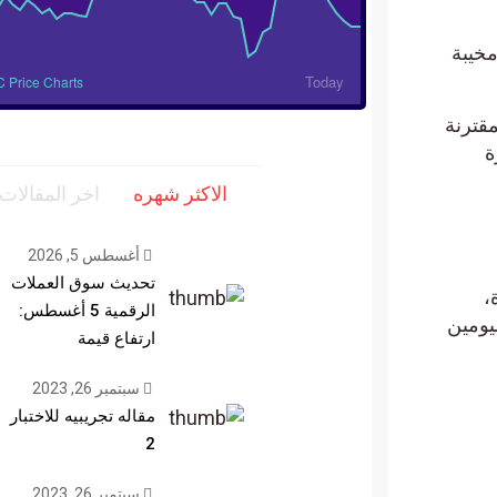
مخيبة
Today
 Price Charts
قترنة
نذ فترة
الاكثر شهره
اخر المقالات
أغسطس 5, 2026
تحديث سوق العملات
ة،
الرقمية 5 أغسطس:
رتفاع سعر Shiba Inu بأكثر من 40% في اليومين
ارتفاع قيمة
سبتمبر 26, 2023
مقاله تجريبيه للاختبار
2
سبتمبر 26, 2023