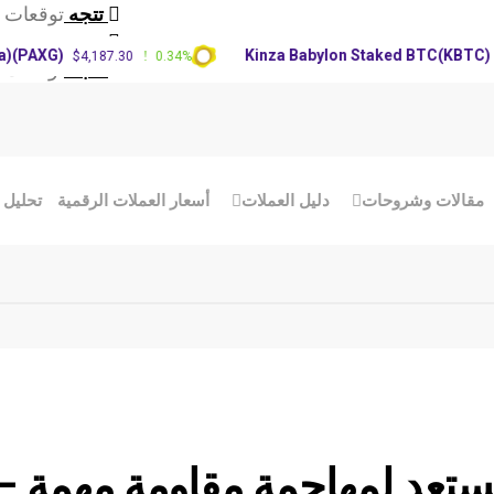
تتجه
توقعات سع
تتجه
تحديث س
XG)
Kinza Babylon Staked BTC(KBTC)
$4,187.30
0.34%
$83,27
تتجه
توقعات سعر RP
مقالات وشروحات
دليل العملات
أسعار العملات الرقمية
تحليل 
دولار (SOLUSDT) يستعد لمهاجمة مقاومة مهمة –