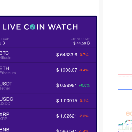
T CAP
24H VOLUME
6 B
$ 44.59 B
BTC
$ 64333.6
-0.7%
Bitcoin
ETH
$ 1903.07
-0.4%
Ethereum
USDT
$ 0.99981
+0.0%
Tether
USDC
$ 1.00015
-0.1%
USDC
XRP
$ 1.02621
-2.3%
XRP
BNB
$ 586.541
-1.4%