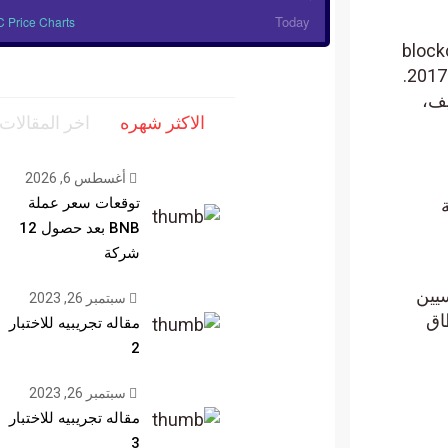
Today
 Price Charts
تمد على الطبيعة غير المسموح بها لتقنية blockchain
لتوفير حلول التمويل اللامركزي ( DeFi ). وبينما بدأت الفكرة والعمل الأولي في المشروع في عام 2017.
جنيف،
الاكثر شهره
اخر المقالات
أغسطس 6, 2026
توقعات سعر عملة
لية
BNB بعد حصول 12
شركة
سيين
سبتمبر 26, 2023
اق
مقاله تجريبيه للاختبار
2
سبتمبر 26, 2023
مقاله تجريبيه للاختبار
3