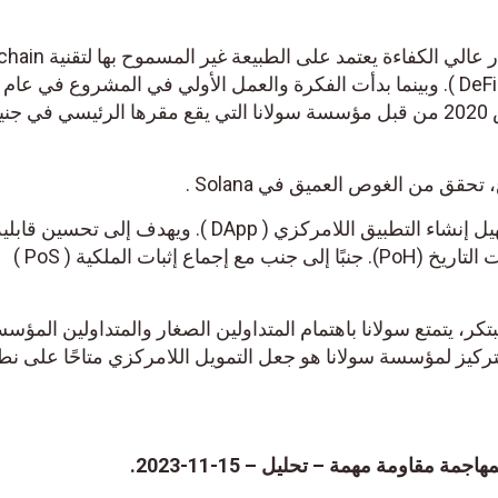
Solana هو مشروع مفتوح المصدر عالي الكفاءة يع
تم إطلاق سولانا رسميًا في مارس 2020 من قبل مؤسسة سولانا التي يقع مقرها الرئيسي في 
قق من الغوص العميق في Solana .
تم تصميم بروتوكول Solana لتسهيل إنشاء التطبيق اللامركزي ( DApp ). ويهدف إلى تحسين قاب
التوسع من خلال تقديم إجماع إثبات التاريخ (PoH). جنبًا إلى جنب مع إجماع إثبات الملكية ( PoS )
كر، يتمتع سولانا باهتمام المتداولين الصغار والمتداولين المؤس
تركيز لمؤسسة سولانا هو جعل التمويل اللامركزي متاحًا على نط