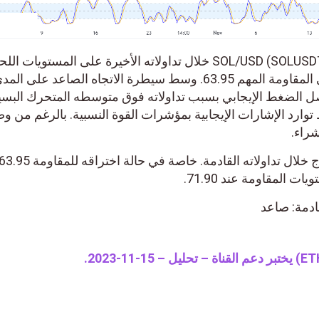
ارتفع زوج سول دولار أمريكي SOL/USD (SOLUSDT) خلال تداولاته الأخيرة على المستويات
ليهاجم الزوج بهذا الارتفاع مستوى المقاومة المهم 63.95. وسط سيطرة الاتجاه الصاعد على ال
صل الضغط الإيجابي بسبب تداولاته فوق متوسطه المتحرك البس
نلاحظ توارد الإشارات الإيجابية بمؤشرات القوة النسبية. بالرغم من و
شراء.
 المقاومة عند 71.90.
قادمة: صاعد