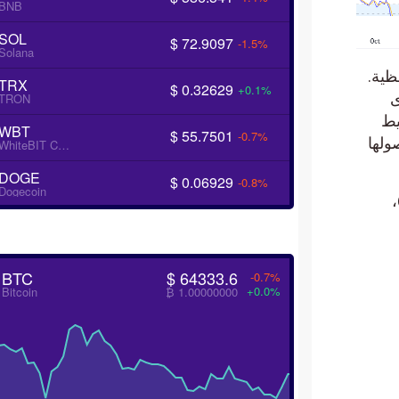
BNB
SOL
$ 72.9097
-1.5%
Solana
 اللحظية.
TRX
$ 0.32629
+0.1%
مدى
TRON
يط
WBT
$ 55.7501
-0.7%
صولها
WhiteBIT Coin
DOGE
$ 0.06929
-0.8%
Dogecoin
لهذا تشير توقعاتنا إلى ارتفاع الزوج خلال تداولاته القادمة. خاصة في حالة اختراقه للمقاومة 63.95،
BTC
$ 64333.6
-0.7%
+0.0%
Bitcoin
₿ 1.00000000