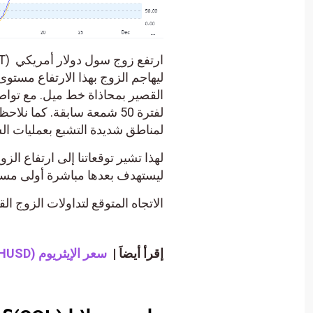
القصير بمحاذاة خط ميل. مع توا
لفترة 50 شمعة سابقة. كما 
لمناطق شديدة التشبع بعمليات ال
ليستهدف بعدها مباشرة أولى مستويات
الاتجاه المتوقع لتداولات الزوج ال
إقرأ أيضاَ |
سعر الإيثريوم (ETHUSD) يختبر دعم القناة – تحليل – 15-11-2023.