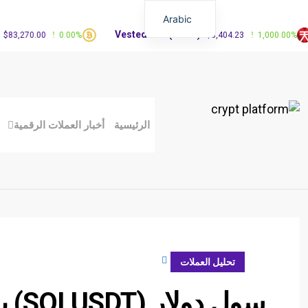
Arabic
Vested XOR(VXOR)
F
0.00
0.00%
$3,404.23
1,000.00%
الرئيسية
أخبار العملات الرقمية
نوفمبر 15, 2023
تحليل العملات
سول 