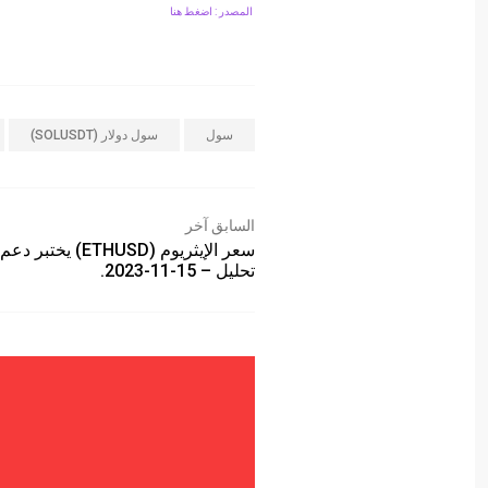
المصدر : اضغط هنا
سول
سول دولار (SOLUSDT)
السابق آخر
سعر الإيثريوم (ETHUSD) ي
تحليل – 15-11-2023.