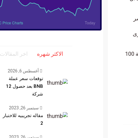
ر
Today
 Price Charts
رى
وفي 29 نوفمبر، أعلنت شركة تطوير البلوكتشين مفتوحة المصدر “Iota” عن إطلاق مؤسسةٍ بقيمة 100
الاكثر شهره
اخر المقالات
أغسطس 6, 2026
توقعات سعر عملة
BNB بعد حصول 12
شركة
سبتمبر 26, 2023
مقاله تجريبيه للاختبار
2
سبتمبر 26, 2023