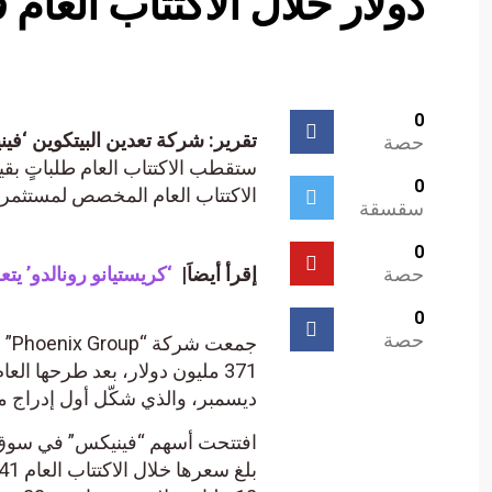
دولار خلال الاكتتاب العام
0
تقرير: شركة تعدين البيتكوين ‘فينيكس’ تجمع 371 مليون دولار خلال الا
حصة
0
الاكتتاب العام المخصص لمستثمري التج
سقسقة
0
حصة
إقرأ أيضاَ|
‘كريستيانو رونالدو’ يتعرض للمقاضاة للترو
0
حصة
ديسمبر، والذي شكّل أول إدراج 