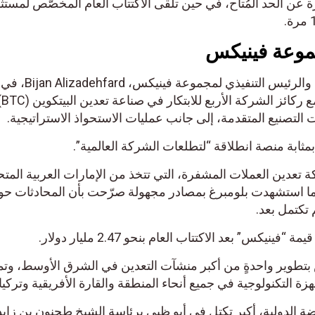
ليار دولار، وهو ما يزيد 33 مرة عن الحد المُتاح، في حين تلقى الاكتتاب العام المخصّص لم
جموعة فينيكس
من جانبه قال المؤسس المشارك والرئيس التنفيذي لمج
صحفيٍ إن هذه الخطوة تتماشى مع
التصنيع المتقدمة، إلى جانب عمليات الاستحواذ الاستراتيجية.
مثابة منصة انطلاقة “لتطلعات الشركة العالمية”.
ة تعدين العملات المشفرة، التي تتخذ من الإمارات العربية المتح
عندما استشهدت بلومبرغ بمصادر مجهولة صرّحت بأن المحادثات ح
 تكتمل بعد.
نيكس” بعد الاكتتاب العام بنحو 2.47 مليار دولار.
 بتطوير واحدةٍ من أكبر منشآت التعدين في الشرق الأوسط، وت
 التكنولوجية في جميع أنحاء المنطقة والقارة الأفريقية وتركيا.
ضة الدولية، أكبر تكتل في أبو ظبي برئاسة الشيخ طحنون بن زايد