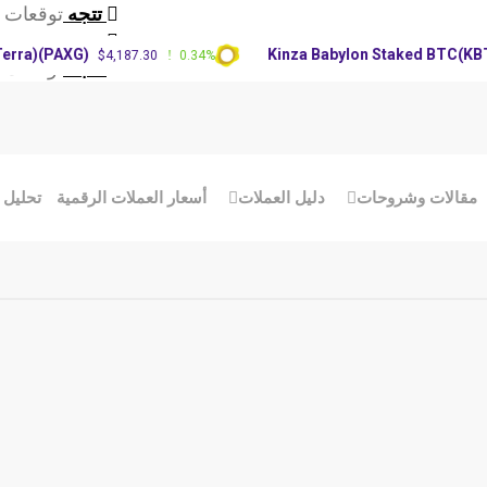
تتجه
توقعات سع
تتجه
تحديث س
(PAXG)
Kinza Babylon Staked BTC(KBTC)
$4,187.30
0.34%
$8
تتجه
توقعات سعر RP
مقالات وشروحات
دليل العملات
أسعار العملات الرقمية
تحليل 