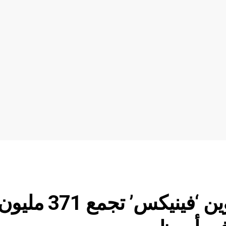
تقرير: شركة تعدين البيتكوين ‘فينيكس’ تجمع 371 ملي