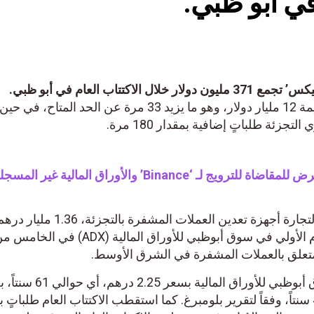
 في أبو ظبي.
كتتاب العام في أبو ظبي.
ستقطب الاكتتاب العام طلباتٍ بقيمة 12 مليار دولار، وهو ما يزيد 33 مرة عن الحد المت
زئة طلباتٍ إضافية بمقدار 180 مرة.
يج لـ ‘Binance’ والأوراق المالية غير المسجلة.
جمعت شركة “Phoenix Group” لتجارة أجهزة تعدين العملات المشفرة بالتج
371 مليون دولار، بعد طرحها العام الأولي في سوق أبوظبي للأوراق المالية (ADX) في الخ
متعلق بالعملات المشفرة في الشرق الأوسط.
افتتحت أسهم “فينيكس” في سوق أبوظبي للأوراق المالية ب
بلغ سعرها خلال الاكتتاب العام 41 سنتاً، وفقاً لتقرير بلومبرغ. كما استقطب الاكتتاب العام طلبات