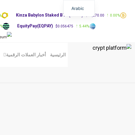
Arabic
Kinza Babylon Staked BTC(KBTC)
%
$83,270.00
0.00%
EquityPay(EQPAY)
0%
$0.056475
5.44%
الرئيسية
أخبار العملات الرقمية