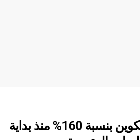
إليكم سبب قفز عملة البيتكوين بنسبة 160% منذ بداية