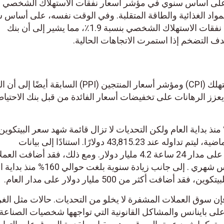
ة 0.1% وارتفاع بنسبة 3.2% على أساس سنوي في مؤشر أسعار نفقات الاستهلاك الشخصي
مواد الغذائية والطاقة المتقلبة. وفي الوقت نفسه، على أساس 
أشهر . انخفض معدل التضخم في نفقات الاستهلاك الشخصي بنسبة 1.9٪، مما يشير إلى أن بنك
ف التضخم إذا استمرت الاتجاهات الحالية.
أشارت تقارير مؤشر أسعار المستهلك (CPI) ومؤشر أسعار المنتجين (PPI) السابقة 
ا يعزز الرهانات على تخفيضات أسعار الفائدة من قبل بنك الاحتيا
 البيتكوين يرتفع بنسبة 160% منذ بداية العام ولكن التحديات لا تزال قائمة شهد سعر البيتكو
بنسبة 0.70٪ خلال الـ 24 ساعة الماضية، ليتم تداوله عند 43,815.23 دولارًا. استنادًا إلى بيانات
CoinGecko . تجاوز حجم التداول على مدار 24 ساعة 4.2 مليار دولار. ومع ذلك، فقد أضافت ا
المشفرة أكثر من 16% على أساس شهري . إلى جانب زيادة سنوية بلغت حوا
فت أكثر من 500 مليار دولار على مدار العام.
إن سوق العملات المشفرة لا يخلو من التحديات. حالات مثل الغر
المفروضة على باينانس والمشاكل القانونية التي تواجهها شخصيات الصناع