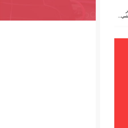
ر
لاشي…