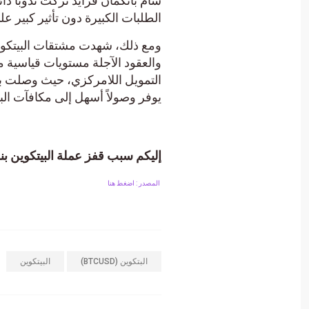
سام بانكمان فرايد تركت ندوبًا 
الطلبات الكبيرة دون تأثير كبير عل
والعقود الآجلة مستويات قياسية من
التمويل اللامركزي، حيث وصلت بر
يوفر وصولاً أسهل إلى مكافآت ال
إليكم سبب قفز عملة البيتكوين بنسبة 160% منذ بداية العام على الرغم من الانتكاسا
المصدر : اضغط هنا
البتكوين (BTCUSD)
البيتكوين