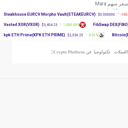
ر سهم Mara
عر كاردانو مع
Steakhouse EURCV Morpho Vault(STEAKEURCV)
$0.000000
-100
حتفظ بثروة من
Vested XOR(VXOR)
FibSwap DEX(FIBO
$3,404.23
1,000.00%
kpk ETH Prime(KPK ETH PRIME)
Bitcoin
$2,036.25
0.01%
العملات
تكنولوجيا
عن Crypto Platform