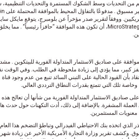
غم من التحديات وسط الشكوك المستمرة والتحديات التنظيمية، 
سوق العملات المشفرة انتعاش
 الأمريكيين. ووفقاً لتقرير صدر مؤخراً عن بلومبرج، يتوقع مايكل سايل
المؤسس المشارك لشركة MicroStrategy Inc، أن تكون هذه الموافقة “حافزاً رئيسياً” . مما يخل
ن.
فقة على صناديق الاستثمار المتداولة الفورية للبيتكوين . مشددً
حفز كبير، مما يؤدي إلى زيادة ملحوظة في الطلب. وفي الوقت ن
د بأن القيود الحالية على التبني السائد تنبع من عدم وجود قناة
 وخاصة تلك التي تتمتع بقدرات النطاق الترددي العالي.
على صناديق الاستثمار المتداولة الفورية من شأنها أن تعالج هذه 
العملة المشفرة. بالإضافة إلى ذلك، أدت التكهنات حول حدث هال
 الذي اتخذه بنك الاحتياطي الفيدرالي وتباطؤ التضخم هذا العام 
سوق. وكشف تقرير وزارة التجارة الأمريكية الأخير عن زيادة شهري