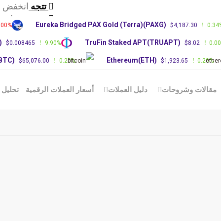
تتجه
انخفض سع
تتجه
توقعات س
Eureka Bridged PAX Gold (Terra)(PAXG)
.00%
$4,187.30
0.34
تتجه
ترامب ي
)
TruFin Staked APT(TRUAPT)
$0.008465
9.90%
$8.02
0.0
(BTC)
Ethereum(ETH)
$65,076.00
0.20%
$1,923.65
0.20%
مقالات وشروحات
دليل العملات
أسعار العملات الرقمية
تحليل 