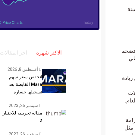
ستة
Today
 Price Charts
أيضًا إلى أن التضخم
الاكثر شهره
اخر المقالات
طي
أغسطس 8, 2026
انخفض سعر سهم
ين زيادة
Mara القابضة بعد
تسجيلها خسارة
لعملات
لي 160% منذ بداية العام.
سبتمبر 26, 2023
مقاله تجريبيه للاختبار
امة
2
ة مثل
سبتمبر 26, 2023