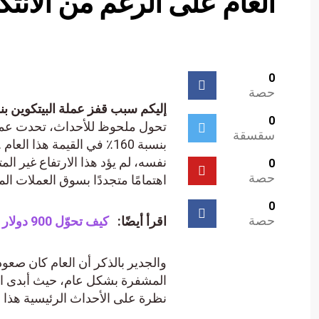
العام على الرغم من الانت
0
حصة
إليكم سبب قفز عملة البيتكوين بنسبة 160% منذ بداية العام على الرغم من الانتكاسا
0
سقسقة
نفسه، لم يؤد هذا الارتفاع غير ال
0
حصة
اهتمامًا متجددًا بسوق العملات ال
0
حصة
اقرأ أيضًا:
كيف تحوّل 900 دولار إلى 3.4 ملايين في 5 أيام؟ هذا ما فعله أحد المتداولين!
والجدير بالذكر أن العام كان صعو
المشفرة بشكل عام، حيث أبدى الم
نظرة على الأحداث الرئيسية هذا ا