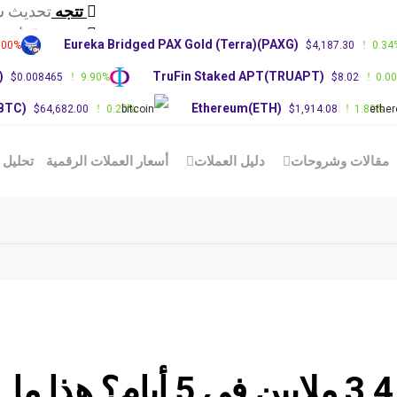
تتجه
تحديث س
تتجه
توقعات سعر RP
Eureka Bridged PAX Gold (Terra)(PAXG)
.00%
$4,187.30
0.34
تتجه
توقعات 
)
TruFin Staked APT(TRUAPT)
$0.008465
9.90%
$8.02
0.0
(BTC)
Ethereum(ETH)
$64,682.00
0.20%
$1,914.08
1.80%
مقالات وشروحات
دليل العملات
أسعار العملات الرقمية
تحليل 
كيف تحوّل 900 دولار إلى 3.4 ملايين في 5 أيام؟ هذا ما