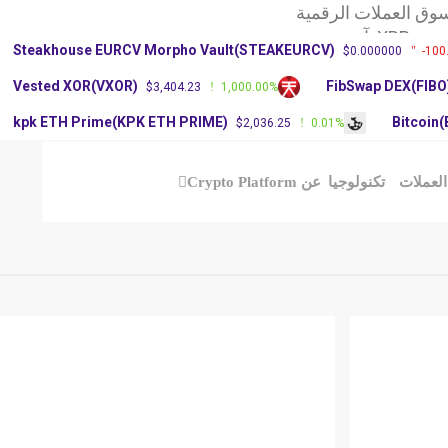
وق العملات الرقمية
X: آرثر
Steakhouse EURCV Morpho Vault(STEAKEURCV)
$0.000000
-100
سعر عملة دوجكوين
Vested XOR(VXOR)
FibSwap DEX(FIBO
$3,404.23
1,000.00%
kpk ETH Prime(KPK ETH PRIME)
Bitcoin
$2,036.25
0.01%
العملات
تكنولوجيا
عن Crypto Platform