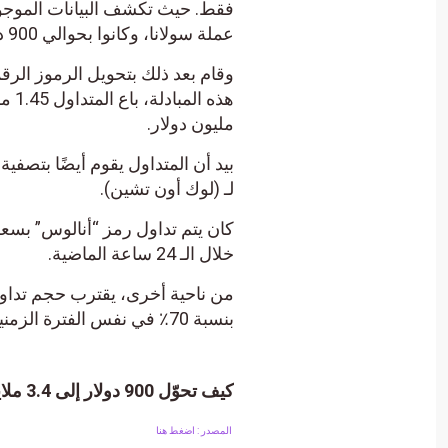
عملة سولانا، وكانوا بحوالي 900 دولارًا.
مليون دولار.
لـ (لوك أون تشين).
خلال الـ 24 ساعة الماضية.
بنسبة 70٪ في نفس الفترة الزمنية.
كيف تحوّل 900 دولار إلى 3.4 ملايين في 5 أيام؟ هذا ما فعله أحد المتداولين!
المصدر : اضغط هنا