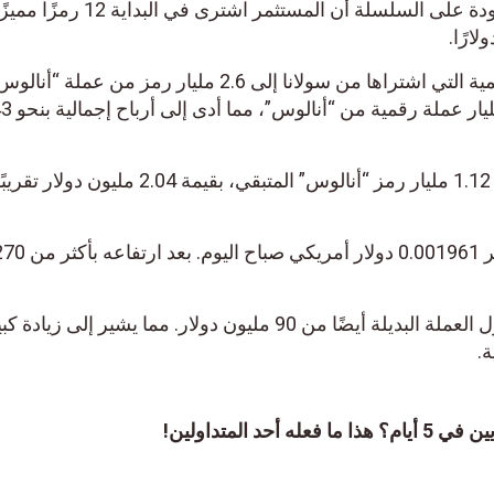
فقط. حيث تكشف البيانات الموجودة على السلسلة أن المستثمر اشترى ف
وقام بعد ذلك بتحويل الرموز الرقمية التي اشتراها من سولانا إلى 2.6 مليار رمز من عم
هذه المبادلة، باع المتداول 1.45 
بيد أن المتداول يقوم أيضًا بتصفية 1.12 مليار رمز “أنالوس” المتبقي، بقيمة 2.04 
من ناحية أخرى، يقترب حجم تداول العملة البديلة أيضًا من 90 مليون دولار. مما يشير إلى زياد