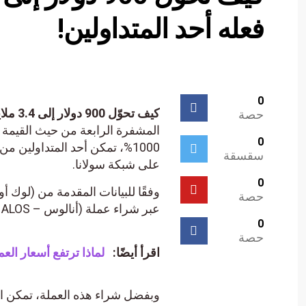
فعله أحد المتداولين!
0
كيف تحوّل 900 دولار إلى 3.4 ملايين في 5 أيام؟ هذا ما فعله أحد المتداولين!
حصة
المشفرة الرابعة من حيث القيمة ا
0
سقسقة
على شبكة سولانا.
0
حصة
عبر شراء عملة (أنالوس – ANALOS) المتاحة على شبكة سولانا.
0
حصة
اقرأ أيضًا:
لماذا ترتفع أسعار العملات المشفرة R