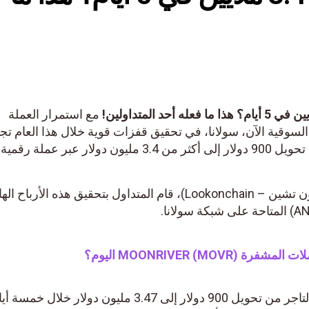
مع استمرار العملة
لسوقية الآن، سولانا، في تحقيق قفزات قوية خلال هذا العام ت
1000%، تمكن أحد المتداولين من تحويل 900 دولار إلى أكثر من 3.4 مليون دولار عبر ع
وفقًا للبيانات المقدمة من (لوك أون تشين – Lookonchain)، قام المتداول بتحقيق هذه الأرباح 
MOONRIVER (MOV) اليوم؟
وبفضل شراء هذه العملة، تمكن التاجر من تحويل 900 دولار إلى 3.47 مليون دولار خلال خمسة