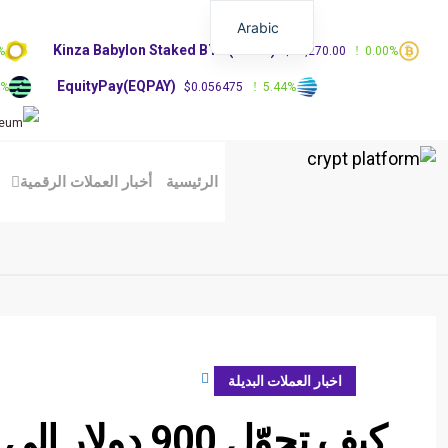
Arabic
Kinza Babylon Staked BTC(KBTC)
%
$83,270.00
0.00%
EquityPay(EQPAY)
0%
$0.056475
5.44%
الرئيسية
أخبار العملات الرقمية
ديسمبر 25, 2023
اخبار العملات البديلة