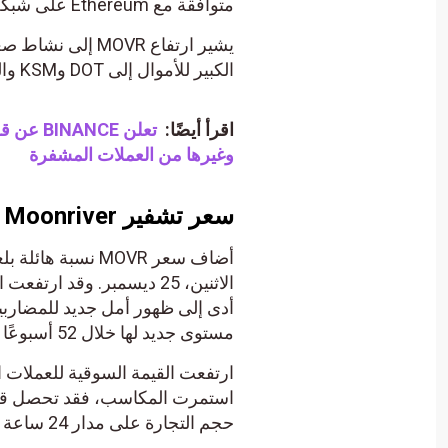
متوافقة مع Ethereum على شبكة Kusama، بشكل طبيعي من الزخم العام في Kusama.
الكبير للأموال إلى DOT وKSM والمشاريع ذات الصلة أيضًا في تحقيق مكاسب في سعر MOVR.
اقرأ أيضًا:
وغيرها من العملات المشفرة
سعر تشفير Moonriver
أدى إلى ظهور أمل جديد للمضاربين
مستوى جديد لها خلال 52 أسبوعًا عند 43.73 دولارًا يوم الاثنين.
حجم التجارة على مدار 24 ساعة بنسبة 70.49% ليصل إلى 888.58 مليون دولار، مما يؤكد الطلب الثابت.