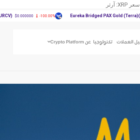
XR: آرثر
سعر عملة دوجكوين
Eureka Bridged PAX Gold (Terra)(PAXG
$0.000000
-100.00%
وق العملات الرقمية
XR: آرثر
سعر عملة دوجكوين
يل العملات
تكنولوجيا
عن Crypto Platform