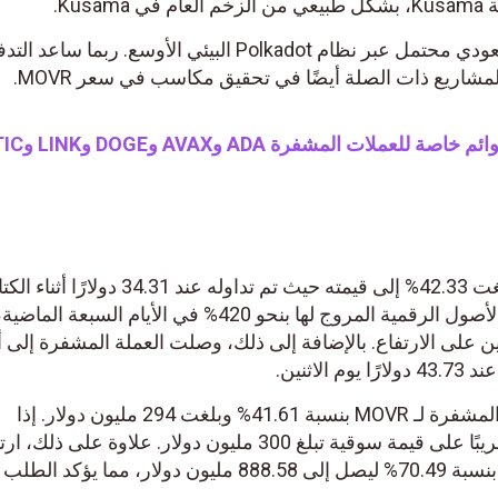
يشير ارتفاع MOVR إلى نشاط صعودي محتمل عبر نظام Polkadot البيئي الأوسع. ربما ساعد 
تعلن BINANCE عن قوائم خاصة ل
أضاف سعر MOVR نسبة هائلة بلغت 42.33% إلى قيمته حيث تم تداوله عند .31
الاثنين، 25 ديسمبر. وقد ارتفعت الأصول الرقمية المروج لها بنحو 420% في الأيام السبعة
 على الارتفاع. بالإضافة إلى ذلك، وصلت العملة المشفرة إلى 
ارتفعت القيمة السوقية للعملات المشفرة لـ MOVR بنسبة 41.61% وبلغت 294 مليون دولار. إذا
استمرت المكاسب، فقد تحصل قريبًا على قيمة سوقية تبلغ 300 مليون دولار. علاوة على ذلك،