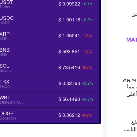
USDT
$ 0.99922
+0.1%
Tether
التدفق
USDC
$ 1.00116
+0.3%
USDC
XRP
$ 1.05041
-1.2%
XRP
لعملات المشفرة ADA وAVAX وDOGE وLINK وMATIC
BNB
$ 593.851
-1.2%
BNB
SOL
$ 73.5416
-0.5%
Solana
34 دولارًا أثناء الكتابة يوم
TRX
$ 0.32763
+0.2%
TRON
 الماضية، مما
أعلى
WBT
$ 56.1490
+0.8%
WhiteBIT Coin
DOGE
$ 0.06912
-0.9%
Dogecoin
 ارتفع