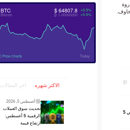
روة
BTC
$ 64807.8
+0.5%
خاوف.
+0.0%
Bitcoin
₿ 1.00000000
Today
 Price Charts
الاكثر شهره
اخر المقالات
أغسطس 5, 2026
تحديث سوق العملات
كيف تحوّل 900 دولار إلى 3.4 ملايين في 5
الرقمية 5 أغسطس:
ارتفاع قيمة