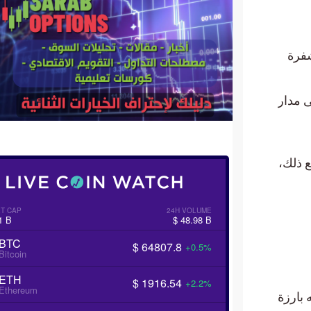
Moonri المشفرة
لى مدار
ل. ومع ذلك،
T CAP
24H VOLUME
1 B
$ 48.98 B
BTC
$ 64807.8
+0.5%
Bitcoin
ETH
$ 1916.54
+2.2%
Ethereum
Mo، وهي سلسلة شبه بارزة