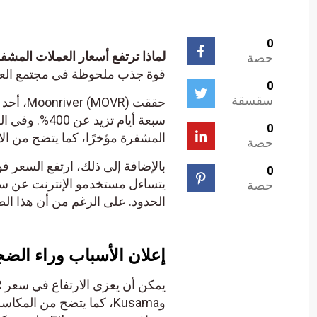
0
لماذا ترتفع أسعار العملات المشفرة Moonriver (MOVR) ال
حصة
قوة جذب ملحوظة في مجتمع العملات
0
سقسقة
حققت VR
سبعة أيام تز
0
المشفرة مؤخرًا، كما يتضح من الا
حصة
0
حصة
الحدود. على الرغم من أن هذا الض
إعلان الأسباب وراء الض