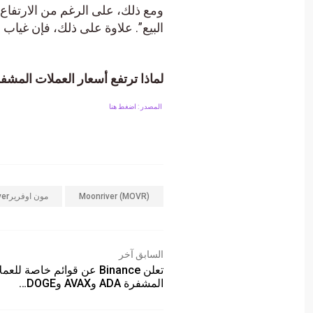
ومع ذلك، على الرغم من الارتفا
البيع”. علاوة على ذلك، فإن غياب
لماذا ترتفع أسعار العملات المشفرة Moonriver (MOVR) ال
المصدر : اضغط هنا
Moonriver (MOVR)
مون اوفريرMoonriver
السابق آخر
تعلن Binance عن قوائم خاصة للع
المشفرة ADA وAVAX وDOGE…