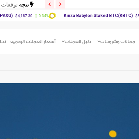
تتجه
توقعات سعر P
تتجه
توقعات 
)
Kinza Babylon Staked BTC(KBTC)
$4,187.30
0.34%
$83,270.
تتجه
تحديث س
تتجه
توقعات سعر P
تتجه
توقعات 
مقالات وشروحات
دليل العملات
أسعار العملات الرقمية
تحل