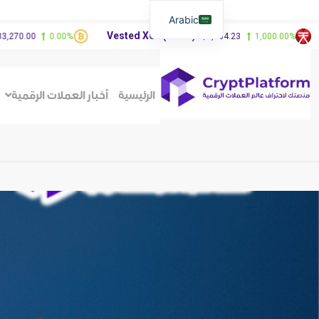
Arabic
Vested XOR(VXOR)
Fib
00
0.00%
$3,404.23
1,000.00%
الرئيسية
أخبار العملات الرقمية