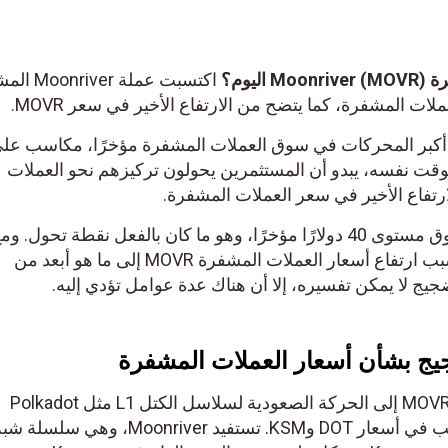
يوم؟
اكتسبت عملة ver
 المشفرة، كما يتضح من الارتفاع الأخير في سعر MOVR.
Moonriver (MO)، أحد أكبر المحركات في سوق العملات المشفرة مؤخرًا، مكاسب ع
يد عن 400%. وفي الوقت نفسه، يبدو أن المستثمرين يحولون تركيزهم نحو العملات
رتفاع الأخير في سعر العملات المشفرة.
بالإضافة إلى ذلك، ارتفع السعر فوق مستوى 40 دولارًا مؤخرًا، وهو ما كان بالفعل نقطة تحو
يتساءل مستخدمو الإنترنت عن سبب ارتفاع أسعار العملات المشفرة MOVR إلى ما هو أبعد من
جيج لا يمكن تفسيره، إلا أن هناك عدة عوامل تؤدي إليه.
جيج بشأن أسعار العملات المشفرة
يمكن أن يعزى الارتفاع في سعر MOVR إلى الحركة الصعودية لسلاسل الكتل L1 مثل Polkadot
وKusama، كما يتضح من المكاسب في أسعار DOT وKSM. تستفيد onriver