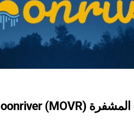
لماذا ترتفع أسعار العملات المشفرة river (MOVR