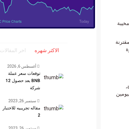
Today
 Price Charts
مخيبة
قترنة
نذ فترة
الاكثر شهره
اخر المقالات
أغسطس 6, 2026
توقعات سعر عملة
BNB بعد حصول 12
ة،
شركة
رتفاع سعر Shiba Inu بأكثر من 40% في اليومين
سبتمبر 26, 2023
مقاله تجريبيه للاختبار
2
سبتمبر 26, 2023