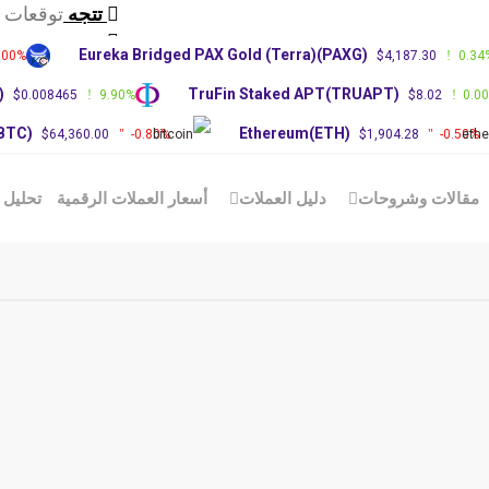
تتجه
توقعات سع
تتجه
تحديث س
Eureka Bridged PAX Gold (Terra)(PAXG)
.00%
$4,187.30
0.34
تتجه
توقعات سعر RP
)
TruFin Staked APT(TRUAPT)
$0.008465
9.90%
$8.02
0.0
(BTC)
Ethereum(ETH)
$64,360.00
-0.80%
$1,904.28
-0.50%
مقالات وشروحات
دليل العملات
أسعار العملات الرقمية
تحليل 