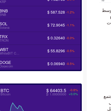
XRP
ظية، وسط
BNB
$ 587.528
-1.2%
BNB
مع
ات
SOL
$ 72.9045
-1.1%
Solana
TRX
$ 0.32640
-0.0%
TRON
WBT
$ 55.8296
-0.5%
WhiteBIT Coin
DOGE
$ 0.06940
-0.5%
Dogecoin
BTC
$ 64403.5
-0.6%
+0.0%
Bitcoin
₿ 1.00000000
لمجتمع
تندة إلى
ل