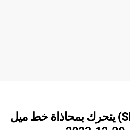
شيبا اينو دولار (SHIBUSDT) يتحرك بمحاذاة خط ميل