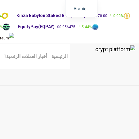
Arabic
Kinza Babylon Staked BTC(KBTC)
%
$83,270.00
0.00%
EquityPay(EQPAY)
0%
$0.056475
5.44%
الرئيسية
أخبار العملات الرقمية