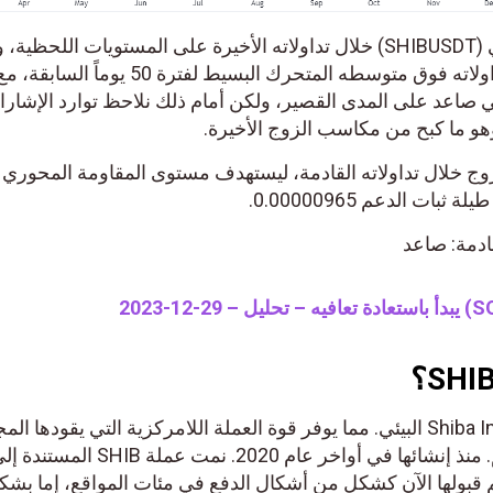
استقر زوج شيبا اينو دولار أمريكي (SHIBUSDT) خلال تداولاته الأخيرة على المستويات اللح
استمرار الدعم الإيجابي بسبب تداولاته فوق متوسطه المتحرك البسيط لفترة 50 يوماً السابقة، 
 صاعد على المدى القصير، ولكن أمام ذلك نلاحظ توارد الإشار
هو ما كبح من مكاسب الزوج الأخيرة.
زوج خلال تداولاته القادمة، ليستهدف مستوى المقاومة المحوري
قادمة: صاعد
SHIB هو الرمز الرئيسي لنظام Shiba Inu البيئي. مما يوفر قوة العملة اللامركزية التي يقودها ا
إلى الملايين في جميع أنحاء العالم. منذ إنشائها في أواخر عام 2020. نمت عملة SHIB المس
م قبولها الآن كشكل من أشكال الدفع في مئات المواقع، إما بشك