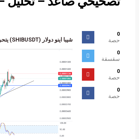
تصحيحي صاعد – تحليل – 29-12-023
0
شيبا اينو دولار (SHIBUSDT) يتحرك بمحاذاة خط ميل تصحيحي صاعد – تحليل – 29-12-2023
حصة
0
سقسقة
0
حصة
0
حصة