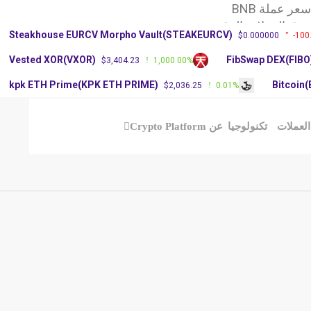
ر عملة BNB
وق العملات الرقمية
Steakhouse EURCV Morpho Vault(STEAKEURCV)
$0.000000
-100
X: آرثر
Vested XOR(VXOR)
FibSwap DEX(FIBO
$3,404.23
1,000.00%
kpk ETH Prime(KPK ETH PRIME)
Bitcoin
$2,036.25
0.01%
العملات
تكنولوجيا
عن Crypto Platform