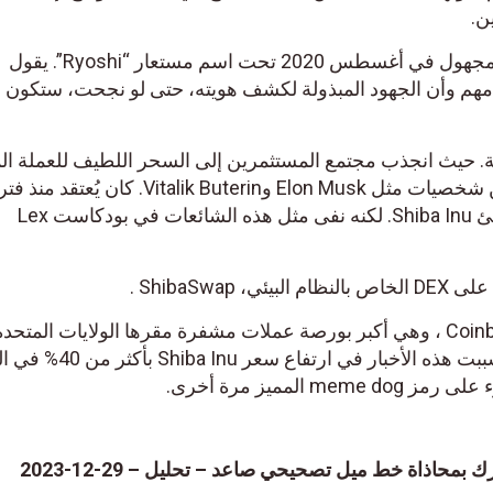
ن.
تم إنشاء عملة Shiba Inu بشكل مجهول في أغسطس 2020 تحت اسم مستعار “Ryoshi”. يقول
مهم وأن الجهود المبذولة لكشف هويته، حتى لو نجحت، ستكون 
. حيث انجذب مجتمع المستثمرين إلى السحر اللطيف للعملة الم
بالعناوين الرئيسية والتغريدات من شخصيات مثل Elon Musk وVitalik Buterin. كان يُعتقد م
طويلة أن فيتاليك بوتيرين هو منشئ Shiba Inu. لكنه نفى مثل هذه الشائعات في بودكاست Lex
في 17 سبتمبر 2021، قامت Coinbase ، وهي أكبر بورصة عملات مشفرة مقرها الولايات المتحد
بإدراج Shiba Inu على منصتها. تسببت هذه الأخبار في ا
 المميز مرة أخرى.