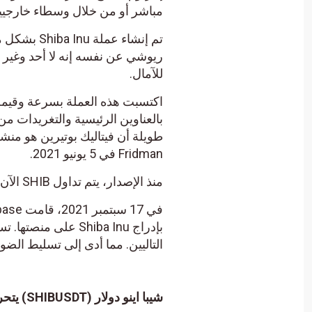
مباشر أو من خلال وسطاء خارجيي
ريوشي عن نفسه إنه لا أحد وغير 
للآمال.
اكتسبت هذه العملة بسرعة وقيمة
Fridman في 5 يونيو 2021.
منذ الإصدار، يتم تداول SHIB الآن على DEX الخاص بالنظام البيئي، ShibaSwap .
التاليين. مما أدى إلى تسليط الضوء على رمز meme dog
شيبا اينو دولار (SHIBUSDT) يتحرك بمحاذاة خط ميل تصحيحي صاعد – تحليل – 29-12-2023