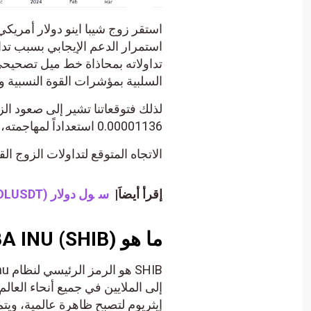
تداولاته بمحاذاة خط ميل تصحيحي
السلبية بمؤشرات القوة النسبية و
لذلك فتوقعاتنا تشير إلى صعود ال
0.00001136 استعداداً لمهاجمته، طيلة ثبات الدعم 0.00000965.
الاتجاه المتوقع لتداولات الزوج ال
إقرأ أيضاَ|
س
ول دولار (SOLUSDT) يبدأ باستعادة تعافيه – تحليل – 29-12-2023
ما هو SHIBA INU (SHIB)؟
إيثريوم لتصبح ظاهرة عالمية، ويت