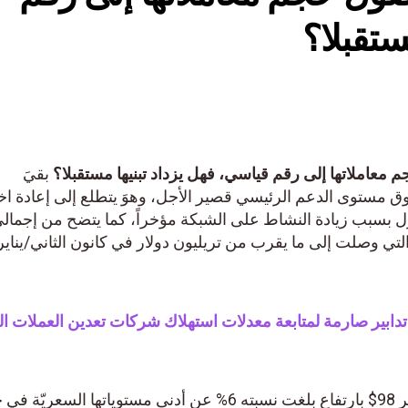
ستقبلا؟
معاملاتها إلى رقم قياسي، فهل يزداد تبنيها مستقبلا؟
بقيَ
 (Solana-SOL) ثابتاً فوق مستوى الدعم الرئيسي قصير الأجل، وهوَ يتطلع إلى إعادة اخ
التفاؤل بسبب زيادة النشاط على الشبكة مؤخراً، كما يتضح من إجمال
على الشبكة التي وصلت إلى ما يقرب من تريليون دولار في كانون الثاني/يناير
 تدابير صارمة لمتابعة معدلات استهلاك شركات تعدين العملات الر
ويتم تداول عملة سولانا حالياً بسعر 98$ بارتفاع بلغت نسبته 6% عن أدنى مستوياتها الس