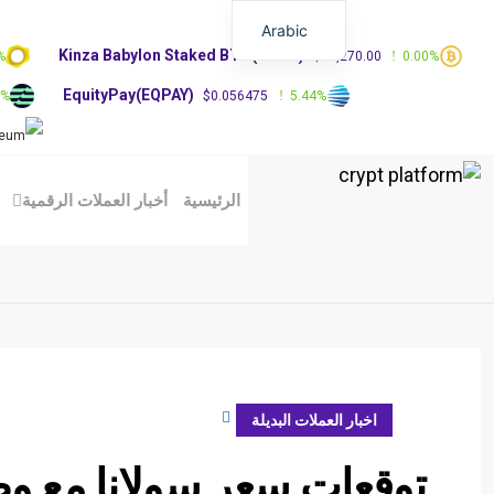
Arabic
Kinza Babylon Staked BTC(KBTC)
%
$83,270.00
0.00%
EquityPay(EQPAY)
0%
$0.056475
5.44%
الرئيسية
أخبار العملات الرقمية
فبراير 2, 2024
اخبار العملات البديلة
توقعات سعر سولانا مع وص