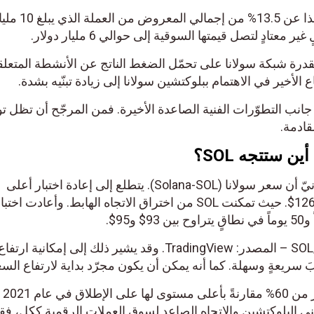
وقد أفرجَ حدث التوزيع المجانيّ هذا عن 13.5% من إجمالي المعروض من 
معتادٍ لتصل قيمتها السوقية إلى حوالي 6 مليار دولار.
درة شبكة سولانا على تحمّل الضغط الناتج عن الأنشطة المتعلق
اع الأخير في الاهتمام ببلوكتشين سولانا إلى زيادة تبنّيه بشدة.
انب التطوّرات الفنية الصاعدة الأخيرة. فمن المرجّح أن تظل ت
قادمة.
ن ستتجه SOL؟
يشير التحليل الفنيّ للمخطط البيانيّ أن سعر سولانا (Solana-SOL). يتطلع إلى إعادة اختبار أعلى
مستوى له في العام الماضي عند 126$. حيث تمكنت SOL من اختراق الاتجاه الهابط. وأعادت اختب
المخطط البيانيّ لسعر زوج SOL/USD – المصدر: TradingView. وقد يشير ذلك إلى إمكانية ارتفا
وبالطبع، تظلّ
لزيادة تبني البلوكتشين والاتجاه الصاعد لسوق العملات الرقمية ككل، فق