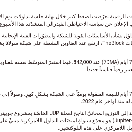
ت الرقمية تعرّضت لضغط كبير خلال نهاية جلسة تداولات يوم الأر
الإعلان عن سياسة الاحتياطي الفيدرالي المتشدّدة هذا الأسبوع.
ل بشأن الأساسيّات القوية للشبكة والتطوّرات الفنية الإيجابية ا
إلى ارتداد قويٍّ للسعر. فوفقاً لبيانات TheBlock، ارتفع عدد العناوين النشطة على شبكة سولان
وتوضَّعَ متوسط الحركة اليومي لـ 7 أيام (7DMA) عند 842,000. فيما استقرّ المتوسّط نفسه للعن
ارتفع متوس
منذ أواخر عام 2022.
ويُعزى انفجار النشاط على الشبكة إلى التوزيع المجانيّ الناجح لعملة JUP الخاصّة بمشروع جوبيتر
(Jupiter). ومشروع جوبيتر (Jupiter-JUP) هو مجمّع سيولةٍ لمنصّات التداول اللامركزية مبنيٍّ عل
يل اللامركزي على هذه البلوكتشين.