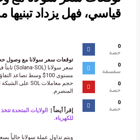
قياسي، فهل يزداد تبنيها م
0
حصة
توقعات سعر سولانا مع وصول حجم 
0
سعر سولانا
سقسقة
مستوى 100$ وسط تصاعد 
حجم معاملات SOL 
0
حصة
المنصرم.
0
حصة
إقرأ أيضاً |
الولايات المتحدة تتخذ
للكهرباء.