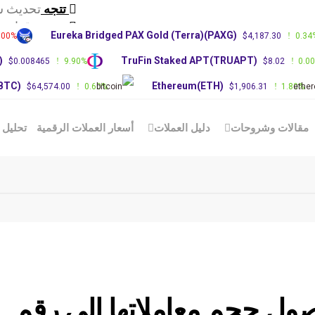
تتجه
تحديث س
تتجه
توقعات سعر RP
Eureka Bridged PAX Gold (Terra)(PAXG)
.00%
$4,187.30
0.34
تتجه
توقعات 
)
TruFin Staked APT(TRUAPT)
$0.008465
9.90%
$8.02
0.0
(BTC)
Ethereum(ETH)
$64,574.00
0.60%
$1,906.31
1.80%
مقالات وشروحات
دليل العملات
أسعار العملات الرقمية
تحليل 
ول حجم معاملاتها إلى رقم