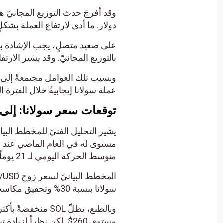
دولار. ما أدى لارتفاع العملة بشكلٍ غير 
على صعيد متصلٍ، يجب الإشادة بق
بالتوزيع المجانيّ. وقد يشير الارتف
وبسبب تلك العوامل مجتمعةً إلى ج
عملة سولانا إيجابيةً خلال الفترة ال
توقعات سعر سولانا: إلى أي
متوسط الحركة اليومي لـ 21 يوماً و50 يوماً في نطاقٍ يتراوح بين 93$ و95$.
سولانا بنسبة 30% وتحقيق مكاسبَ سريعةٍ وسهلة. كما أنه يمكن أن يكون مجرّد بداية لارتفاع السعر.
مستوى 260$. لكن نظراً 