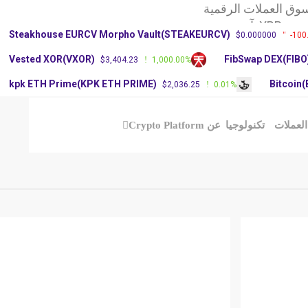
وق العملات الرقمية
X: آرثر
Steakhouse EURCV Morpho Vault(STEAKEURCV)
$0.000000
-100
سعر عملة دوجكوين
Vested XOR(VXOR)
FibSwap DEX(FIBO
$3,404.23
1,000.00%
kpk ETH Prime(KPK ETH PRIME)
Bitcoin
$2,036.25
0.01%
العملات
تكنولوجيا
عن Crypto Platform