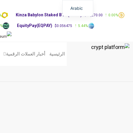
Arabic
Kinza Babylon Staked BTC(KBTC)
%
$83,270.00
0.00%
EquityPay(EQPAY)
0%
$0.056475
5.44%
الرئيسية
أخبار العملات الرقمية