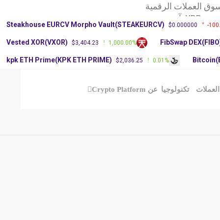
وق العملات الرقمية
X: آرثر
Steakhouse EURCV Morpho Vault(STEAKEURCV)
$0.000000
-100
سعر عملة دوجكوين
Vested XOR(VXOR)
FibSwap DEX(FIBO
$3,404.23
1,000.00%
kpk ETH Prime(KPK ETH PRIME)
Bitcoin
$2,036.25
0.01%
العملات
تكنولوجيا
عن Crypto Platform