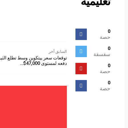
تعليمية
0
حصة
0
السابق آخر
سقسقة
توقعات سعر بيتكوين وسط تطلع الثير
دفعه لمستوى 47,000$…
0
حصة
0
حصة