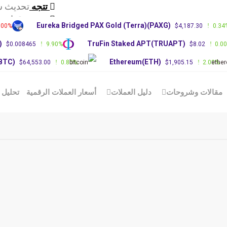
تتجه
تحديث س
تتجه
توقعات سعر RP
Eureka Bridged PAX Gold (Terra)(PAXG)
.00%
$4,187.30
0.34
تتجه
توقعات 
)
TruFin Staked APT(TRUAPT)
$0.008465
9.90%
$8.02
0.0
(BTC)
Ethereum(ETH)
$64,553.00
0.80%
$1,905.15
2.00%
مقالات وشروحات
دليل العملات
أسعار العملات الرقمية
تحليل 