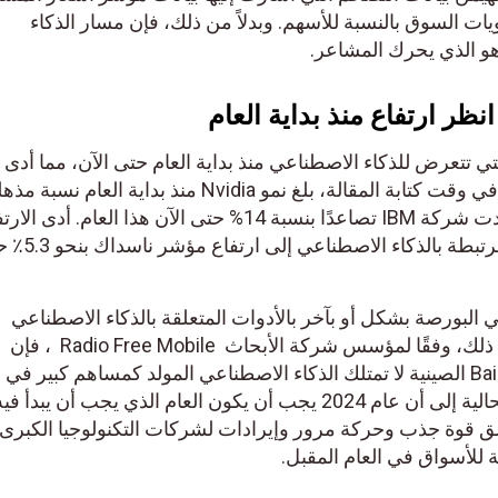
السوق بالنسبة للأسهم. وبدلاً من ذلك، فإن مسار الذكاء
الذي يحرك المشاعر.
ر ارتفاع منذ بداية العام
رض للذكاء الاصطناعي منذ بداية العام حتى الآن، مما أدى إلى
ارتفاع إجمالي لأسهم التكنولوجيا. في وقت كتابة المقالة، بلغ نمو Nvidia منذ بداية العام نسبة مذهلة
بلغت 41٪. ومن ناحية أخرى، شهدت شركة IBM تصاعدًا بنسبة 14% حتى الآن هذا العام. أدى الارتفا
الإجمالي في أسهم التكنولوجيا المرتبطة بالذكاء الاصطناعي إلى ارتفاع مؤشر ناسداك ب
ورصة بشكل أو بآخر بالأدوات المتعلقة بالذكاء الاصطناعي
والتكامل في الوقت الحاضر. ومع ذلك، وفقًا لمؤسس شركة الأبحاث Radio Free Mobile ، فإن
شركات مثل Google وMeta وBaidu الصينية لا تمتلك الذكاء الاصطناعي المولد كمساهم كبير في
الإيرادات اليوم. تشير التوقعات الحالية إلى أن عام 2024 يجب أن يكون العام الذي يجب أن يبدأ فيه
 قوة جذب وحركة مرور وإيرادات لشركات التكنولوجيا الكبرى.
أسواق في العام المقبل.