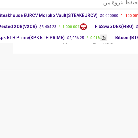
ة ريبل تحديث
 الأغلبية في
Steakhouse EURCV Morpho Vault(STEAKEURCV)
$0.000000
-100
فظ بثروة من
Vested XOR(VXOR)
FibSwap DEX(FIBO
$3,404.23
1,000.00%
ة ريبل تحديث
 الأغلبية في
kpk ETH Prime(KPK ETH PRIME)
Bitcoin
$2,036.25
0.01%
ملات
تكنولوجيا
عن Crypto Platform