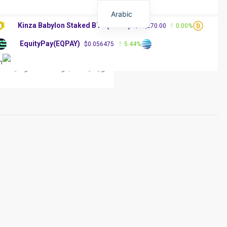
Arabic
Kinza Babylon Staked BTC(KBTC)
%
$83,270.00
0.00%
EquityPay(EQPAY)
0%
$0.056475
5.44%
الرئيسية
أخبار العملات الرقمية
مق