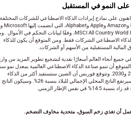
على النمو في المستقبل
ون على نماذج إيرادات الذكاء الاصطناعي للشركات المختلفة.
اعتبارًا من عام 2023، تمثل Meta وAmazon و
وNvidia، 17.2% من مؤشر MSCI All Country World Index، وفقًا لبيانات التحكم في الأموال . ومع
ذكاء الاصطناعي الشركات فقط. ومن المتوقع أن يكون للذكاء
لمالية المستقبلية من الأسهم أو الشركات.
ميع أنحاء العالم أسعارًا نقدية لتشجيع تطوير المزيد من واردا
وقع أن تنمو صناعة الذكاء الاصطناعي العالمية بمعدل نمو سنوي
مركب يبلغ 37.3% بين عامي 2023 و2030. وتتوقع فوربس أن الصين ستستفيد أكثر من الذكاء
الاصطناعي. وبحلول عام 2030، سيرتفع الناتج المحلي الإجمالي للبلاد بنسبة 26%. وسيكون الناتج
فس الإطار الزمني.
ل أن تغذي زخم السوق، متحدية مخاوف التضخم.