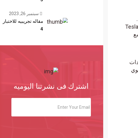
سبتمبر 26, 2023
مقاله تجريبيه للاختبار
Apple وAlphabet، التي انضمت إليها Microsoft وTesla
4
ت
اشترك فى نشرتنا اليوميه