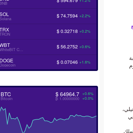
$ 594.679
+1.2%
BNB
SOL
$ 74.7594
+2.2%
Solana
TRX
$ 0.32718
+0.2%
TRON
WBT
$ 56.2752
+0.6%
WhiteBIT Coin
DOGE
$ 0.07046
+1.6%
Dogecoin
BTC
$ 64964.7
+0.6%
+0.0%
Bitcoin
₿ 1.00000000
ي،
ك