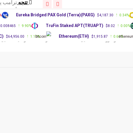
تتجه
أطلقت شرك
تتجه
عاجل: زعيم
Eureka Bridged PAX Gold (Terra)(PAXG)
.00%
$4,187.30
0.34
تتجه
ترامب يحت
)
TruFin Staked APT(TRUAPT)
$0.008465
9.90%
$8.02
0.0
تتجه
أطلقت شرك
تتجه
عاجل: زعيم
(BTC)
Ethereum(ETH)
$64,956.00
1.10%
$1,915.87
0.60%
الات وشروحات
دليل العملات
أسعار العملات الرقمية
تحليل الع