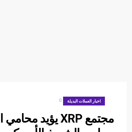
فبراير 20, 2024
اخبار العملات البديلة
مجتمع XRP يؤيد م