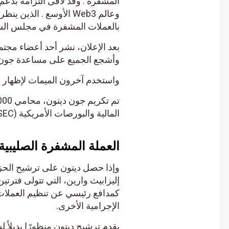
وعالم Web3 الأوسع . الذي
بالعملات المشفرة في مجلس الشيو
وأشجع الجميع على مساعدة جون في 
واستخدم آخرون الميمات لإظهار حم
المالية والبورصات الأمريكية (SEC). بجوائز المدافع عن الحرية في سبتمبر 2023.
العملة المشفرة الصليبية م
وإذا حصل ديتون على ترشيح الحزب
إليزابيث وارين، التي تتولى فترتين.
كمدافع رئيسي عن تنظيم العملات المش
الإجرامية الأخرى.
يقدم ترشيح ديتون منظورًا بديلاً لسي