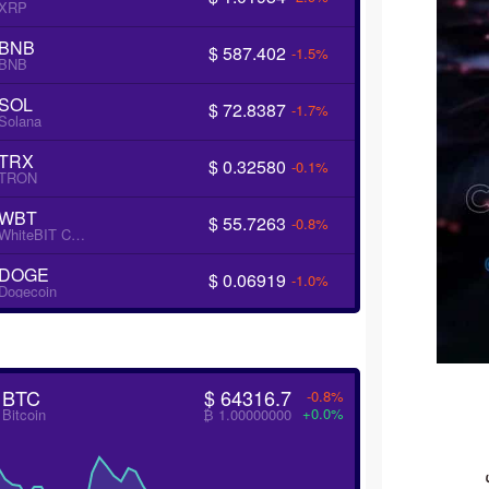
XRP
BNB
$ 587.402
-1.5%
BNB
SOL
$ 72.8387
-1.7%
Solana
TRX
$ 0.32580
-0.1%
TRON
WBT
$ 55.7263
-0.8%
WhiteBIT Coin
DOGE
$ 0.06919
-1.0%
Dogecoin
BTC
$ 64316.7
-0.8%
+0.0%
Bitcoin
₿ 1.00000000