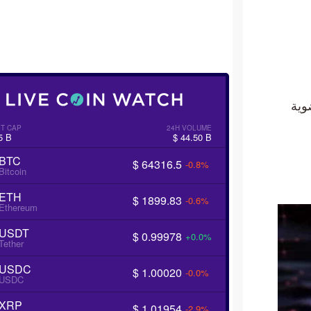
ة
RKET CAP
24H VOLUME
2085 B
$ 44.50 B
BTC
$ 64316.5
-0.8%
Bitcoin
ETH
$ 1899.83
-0.6%
Ethereum
USDT
$ 0.99978
+0.0%
Tether
USDC
$ 1.00020
-0.0%
USDC
XRP
$ 1.01954
-2.9%