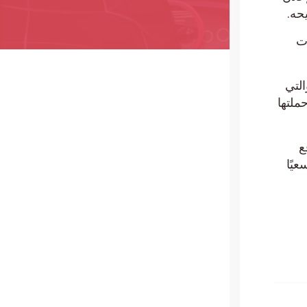
ي
تها
ا