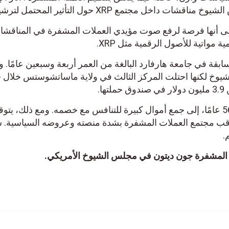
مجتمع XRP حول التأثير المحتمل لترشيحه.
 أنها فرصة لرفع صوت مؤيدي العملات المشفرة في المناقشات
واتية للأصول الرقمية مثل XRP.
قة في جامعة هارفارد البالغة من العمر أربعة وسبعين عامًا. والت
 لكنها احتلت المركز الثالث في ولاية ماساتشوستس خلال حمل
يحتاج ديتون، البالغ من العمر 56 عامًا، إلى جمع أموال كبيرة للتنافس مع خصمه. ومع ذلك، يتوقع
 مجتمع العملات المشفرة بشدة منصته وعروضه السياسية. سعيً