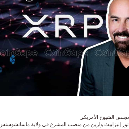
لس الشيوخ الأمريكي
ور إليزابيث وارين من منصب المشرع في ولاية ماساتشوستس