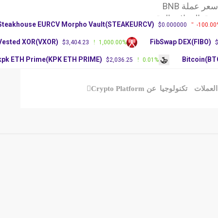
عملة BNB
العملات الرقمية
Steakhouse EURCV Morpho Vault(STEAKEURCV)
$0.000000
-100
آرثر
Vested XOR(VXOR)
FibSwap DEX(FIBO
$3,404.23
1,000.00%
kpk ETH Prime(KPK ETH PRIME)
Bitcoin
$2,036.25
0.01%
ملات
تكنولوجيا
عن Crypto Platform