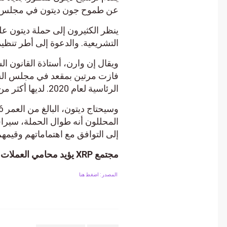
عن طموح جون ديتون في مجلس الشيوخ مناقشات داخل 
ينظر الكثيرون إلى حملة ديتون على
التشريعية. والدعوة إلى أطر تنظيمية م
ويقال إن وارن، أستاذة القانون الساب
فازت مرتين بمقعد في مجلس الشيوخ
الرئاسية لعام 2020. لديها أكثر من 3.9 مليون دولار في صندوق حملتها.
وس
المحللون أنه طوال الحملة، سيراقب
إلى التوافق مع اهتماماتهم وقيمهم.
مجتمع XRP يؤيد محامي العملات المشفرة جون ديتون في مجلس الشيوخ الأمريكي.
المصدر : اضغط هنا