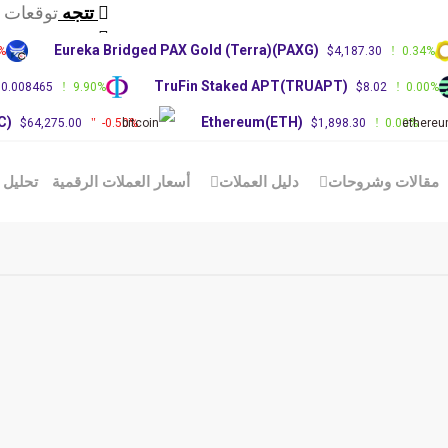
تتجه
توقعات سعر 
تتجه
تحديث سوق 
Eureka Bridged PAX Gold (Terra)(PAXG)
.00%
$4,187.30
0.34
تتجه
توقعات سعر XRP: 
)
TruFin Staked APT(TRUAPT)
$0.008465
9.90%
$8.02
0.0
(BTC)
Ethereum(ETH)
$64,275.00
-0.50%
$1,898.30
0.00%
الات وشروحات
دليل العملات
أسعار العملات الرقمية
تحليل الع