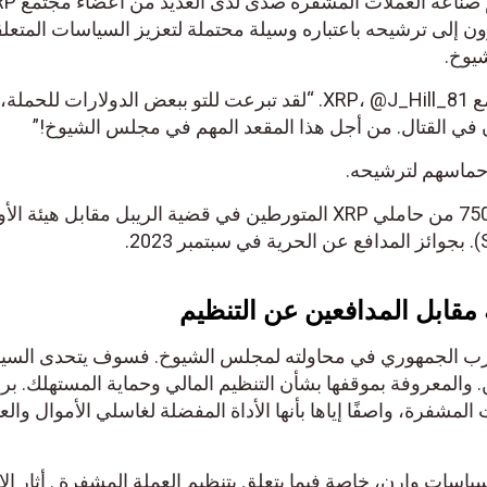
المشفرة . وقد لاقى التزامه بدعم صناعة العملات المشفرة صدى لدى العديد من أعضاء مجتمع XRP
ن ينظرون إلى ترشيحه باعتباره وسيلة محتملة لتعزيز السياسات المتعلقة
خ.
بعد الإعلان، نشر أحد أعضاء مجتمع XRP، @J_Hill_81. “لقد تبرعت للتو ببعض الدولارات للحملة،
القتال. من أجل هذا المقعد المهم في مجلس الشيوخ!”
اسهم لترشيحه.
تم تكريم جون ديتون، محامي 75000 من حاملي XRP المتورطين في قضية الريبل مقابل هيئة الأو
قابل المدافعين عن التنظيم
 الجمهوري في محاولته لمجلس الشيوخ. فسوف يتحدى السيناتو
 والمعروفة بموقفها بشأن التنظيم المالي وحماية المستهلك. برز 
فرة، واصفًا إياها بأنها الأداة المفضلة لغاسلي الأموال والعنا
اسات وارن، خاصة فيما يتعلق بتنظيم العملة المشفرة . أثار الإعل