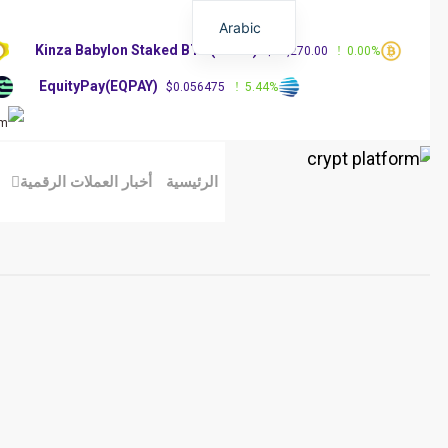
Arabic
Kinza Babylon Staked BTC(KBTC)
%
$83,270.00
0.00%
EquityPay(EQPAY)
0%
$0.056475
5.44%
الرئيسية
أخبار العملات الرقمية
مق