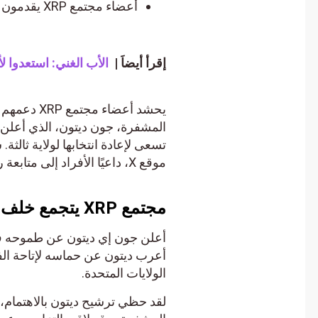
أعضاء مجتمع XRP يقدمون دعمهم بالفعل
إقرأ أيضاَ |
الأب الغني: استعدوا لأكبر انهيارًا بالت
يحشد أعضاء م
المشفرة، جون ديتون، الذي أعلن للت
تسعى لإعادة انتخابها لولاية ثالثة
موقع X، داعيًا الأفراد إلى متابعة رحلته.
مجتمع XRP يتجمع خلف ديتون
أعلن جون إي ديتون عن طموحه في 
أعرب ديتون عن حماسه لإتاحة الف
الولايات المتحدة.