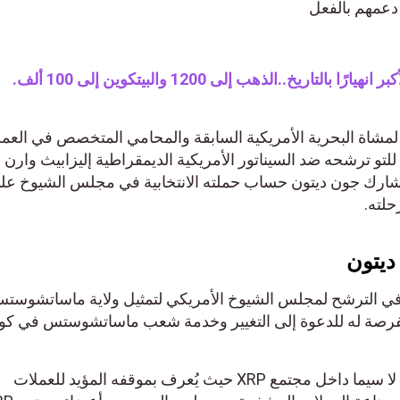
اريخ..الذهب إلى 1200 والبيتكوين إلى 100 ألف.
جتمع XRP دعمهم لمشاة البحرية الأمريكية السابقة والمحامي المتخصص في العملا
و ترشحه ضد السيناتور الأمريكية الديمقراطية إليزابيث وارن وه
. شارك جون ديتون حساب حملته الانتخابية في مجلس الشيوخ على
الترشح لمجلس الشيوخ الأمريكي لتمثيل ولاية ماساتشوستس.
رصة له للدعوة إلى التغيير وخدمة شعب ماساتشوستس في كون
لقد حظي ترشيح ديتون بالاهتمام، لا سيما داخل مجتمع XRP حيث يُعرف بموقفه المؤيد للعملات