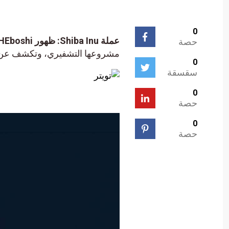
0
عملة Shiba Inu: ظهور SHEboshi لأول مرة، إليك كل شيء.
حصة
مشروعها التشفيري، وتكشف عن إطلاق ERC-404 الذي طال انتظ
0
سقسقة
0
حصة
0
حصة