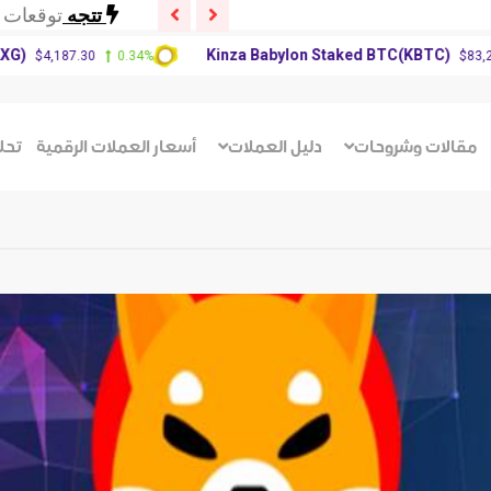
تتجه
توقعات سعر P
تتجه
توقعات 
Kinza Babylon Staked BTC(KBTC)
87.30
0.34%
$83,270.00
تتجه
تحديث س
تتجه
توقعات سعر P
تتجه
توقعات 
مقالات وشروحات
دليل العملات
أسعار العملات الرقمية
تحل