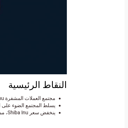
النقاط الرئيسية
مجتمع العملات المشفرة Shiba Inu يكشف عن إطلاق SHEboshi
يسلط المجتمع الضوء على ال
ينخفض ​​سعر Shiba Inu، مما يتعارض مع تقدم المجتمع.