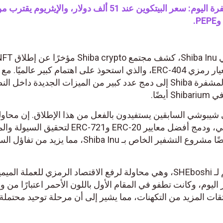
أسعار العملات المشفرة اليوم: سعر البيتكوين عند 51 ألف دولار، والإيثريوم يقترب
طال انتظاره، SHEboshi، وهو معيار رمزي ERC-404، والذي استحوذ على اهتمام كبير عالميً
NFT هذا، يتطلع مجتمع العملات المشفرة Shiba إلى دمج عدد كبير من الميزات الجديدة داخل 
شيبوشي السابقين يستفيدون بالفعل من هذا الإطلاق. إن محاول
المجتمع لإعادة تعريف نظامه البيئي، ودمج أفضل معايير ERC-20 وERC-721 لتحقيق
الجزئية في مجال NFT، يساعد أيضًا مشروع التشفير الخاص بـ Shiba Inu، مما يزيد من
ومع ذلك، حتى مع الإطلاق الضخم لـ SHEboshi، وهي محاولة لرفع الاقتصاد الرمزي للعملة ال
Shiba I بتقلب كبير اليوم، وكانت تطفو في المقام الأول باللون الأحمر اعتبارًا من
شتقات المزيد من التكهنات، مما يشير إلى أن مرحلة توحيد محتملة