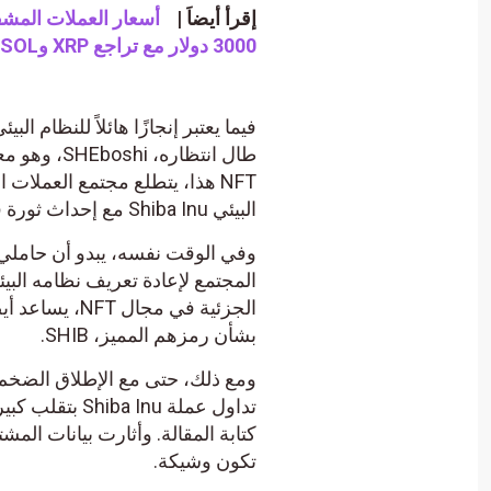
إقرأ أيضاَ |
3000 دولار مع تراجع XRP وSOL وPEPE.
البيئي Shiba Inu مع إحداث ثورة في Shibarium أيضًا.
وفي الوقت نفسه، يبدو أن حاملي 
بشأن رمزهم المميز، SHIB.
تداول عملة nu
كتابة المقالة. وأثارت بيانات الم
تكون وشيكة.