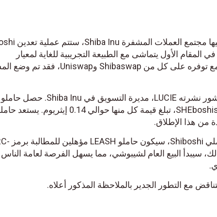
وفقًا للبيانات التي سلط الضوء عليها مج
Eth. ويأتي هذا في المقام الأول يتماشى مع الطبيعة التجريبية للغاية لمعيار
DN404/ERC404، SHEboshi. ومع توفره على كل من Shibaswap وUniswap
علاوة على ذلك، وبالتزامن مع منشور نشرته LUCIE، مديرة التسويق في Shiba Inu. حصل حاملو
Shiboshi المؤهلون بالفعل على SHEboshis، تبلغ قيمة كل منها حوالي 0.14 إيثريوم. يستعد ح
مع انتهاء فترة المطالبة لجميع حاملي Shiboshi، 
مة. بعد ذلك، سيبدأ البيع العام لشيبوشي، مما يسهل الفرصة لعامة الناس
ي.