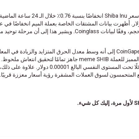
حتى وقت كتابة هذا التقرير. شهد سعر Shiba Inu انخفاضًا بنسبة 0.76٪ خلا
له حاليًا عند 0.000009696 دولار. أظهرت بيانات المشتقات الخاصة بعملة الميم انخفاضًا في
الفائدة المفتوحة، في حين قفز الحجم، وفقًا لبيانات Coinglass. ويشير هذا إلى أن مرحل
يشير التحليل الذي أجرته CoinGape Media إلى أنه وسط معدل الحرق المتزايد والزيادة في ا
اليومية لـ Shibarium، فإن الرمز المميز للعملة meme SHIB جاهز تمامًا لتحقيق انتعاش
العملة الميمية زخمًا صعوديًا متضائلًا تحت المستوى النفسي البالغ 0.00001 دولار. ع
ع المتحمسون لسوق العملات المشفرة رؤية أسعار معززة قريبًا.