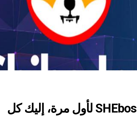
عملة Shiba Inu: ظهور SHEboshi لأول مرة، إليك كل