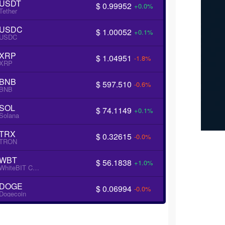
USDT
$ 0.99952
+0.0%
Tether
USDC
$ 1.00052
+0.1%
USDC
XRP
$ 1.04951
-1.8%
XRP
BNB
$ 597.510
-0.6%
BNB
SOL
$ 74.1149
+0.1%
Solana
TRX
$ 0.32615
-0.0%
TRON
WBT
$ 56.1838
+1.0%
WhiteBIT Coin
DOGE
$ 0.06994
-0.0%
Dogecoin