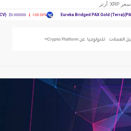
XR: آرثر
سعر عملة دوجكوين
Eureka Bridged PAX Gold (Terra)(PAXG)
00000
-100.00%
$4,1
وق العملات الرقمية
XR: آرثر
سعر عملة دوجكوين
يل العملات
تكنولوجيا
عن Crypto Platform