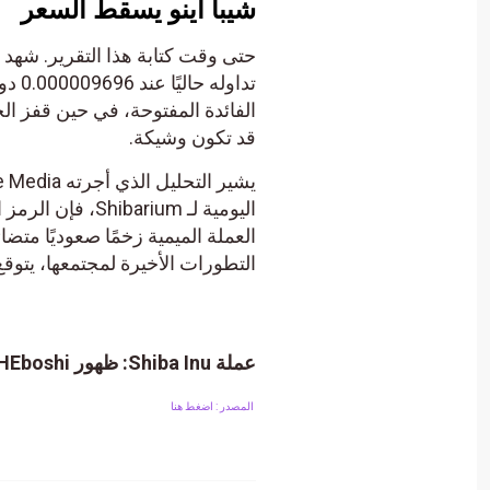
شيبا اينو يسقط السعر
تداو
قد تكون وشيكة.
التطورات الأخيرة لمجتمعها، يتوق
عملة Shiba Inu: ظهور SHEboshi لأول مرة، إليك كل شيء.
المصدر : اضغط هنا