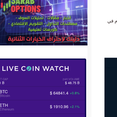
قدم في
T CAP
24H VOLUME
1 B
$ 48.75 B
BTC
$ 64841.4
+0.8%
Bitcoin
ETH
$ 1910.96
+2.1%
Ethereum