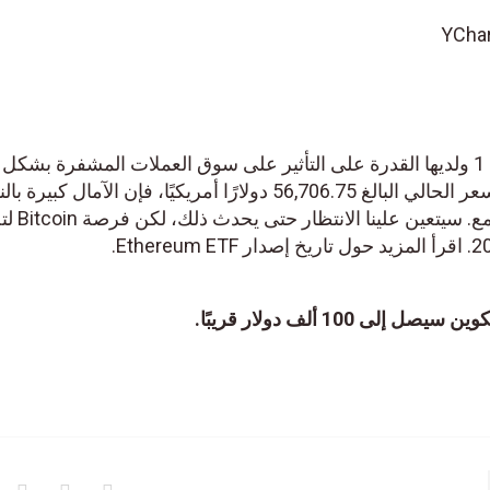
Bitcoi هي العملة المشفرة رقم 1 ولديها القدرة على التأثير على سوق العملات المشفرة بشكل ع
بسبب هيمنتها على السوق. مع السعر الحالي البالغ 56,706.75 دولارًا أمريكيًا، فإن الآمال كبيرة ب
100 ألف دولار أمريكي بين المجتمع. سيتعين علينا الانتظار حت
1 ألف دولار قريبًا.