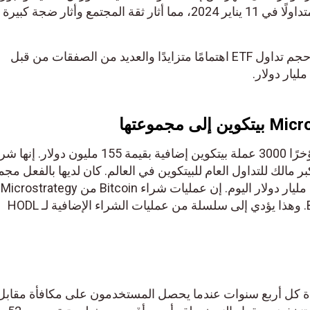
في وقت سابق على 11 صندوقًا متداولًا في 11 يناير 2024، مما أثار ثقة المجتمع وأثار ضجة كبير
خلال الـ 24 ساعة الماضية، أظهر حجم تداول ETF اهتمامًا متزايدًا والعديد من الصفقات من قبل
اشترت شركة Microstrategy مؤخرًا 3000 عملة بيتكوين إضافية بقيمة 155 مليون دولار. إنها شرك
مالك للتداول العام للبيتكوين في العالم. كان لديها بالفعل مجمو
من 190.000 بقيمة تزيد عن 10.5 مليار دولار اليوم. 
دائمًا الثقة والأمل لحاملي Bitcoin. وهذا يؤدي إلى سلسلة من عمليات الشراء الإضافية لـ HODL
كل أربع سنوات عندما يحصل المستخدمون على مكافأة مقابل