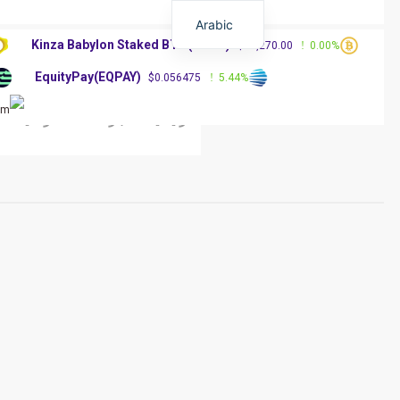
Arabic
Kinza Babylon Staked BTC(KBTC)
%
$83,270.00
0.00%
EquityPay(EQPAY)
0%
$0.056475
5.44%
الرئيسية
أخبار العملات الرقمية
مق