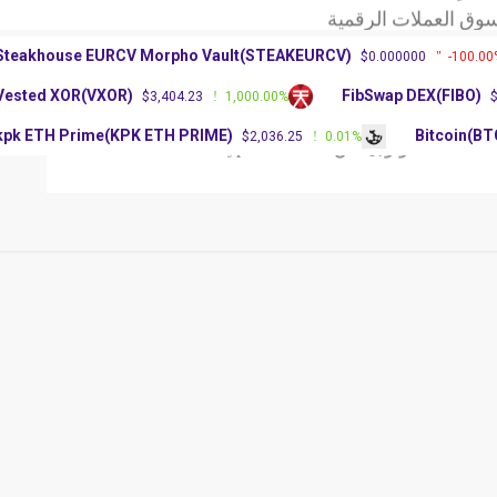
 العملات الرقمية
آرثر
Steakhouse EURCV Morpho Vault(STEAKEURCV)
$0.000000
-100
عملة BNB
Vested XOR(VXOR)
FibSwap DEX(FIBO
$3,404.23
1,000.00%
 العملات الرقمية
آرثر
kpk ETH Prime(KPK ETH PRIME)
Bitcoin
$2,036.25
0.01%
ملات
تكنولوجيا
عن Crypto Platform