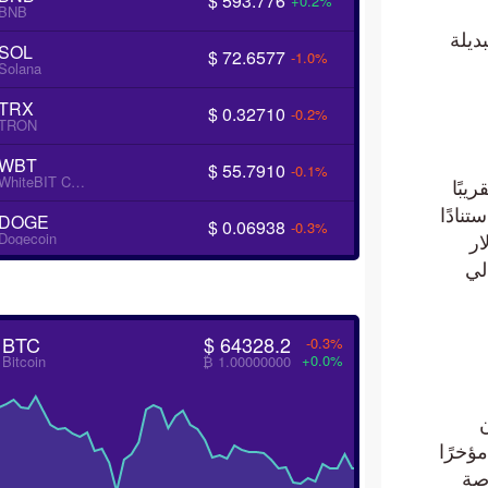
$ 593.776
+0.2%
BNB
لة
SOL
$ 72.6577
-1.0%
Solana
TRX
$ 0.32710
-0.2%
TRON
WBT
$ 55.7910
-0.1%
WhiteBIT Coin
ًا
ام. استنادًا
DOGE
$ 0.06938
-0.3%
Dogecoin
BTC
$ 64328.2
-0.3%
+0.0%
Bitcoin
₿ 1.00000000
Bit الذي سجل مؤخرًا
ة