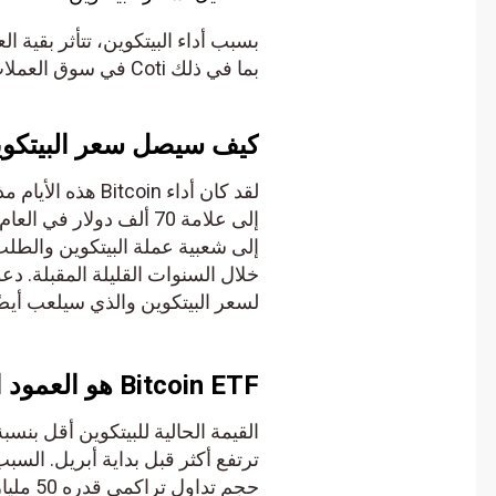
بسبب أداء البيتكوين، تتأثر بقية العمل
بما في ذلك Coti في سوق العملات المشفرة بسبب تأثير Bitcoin على بقية أداء العملة.
كيف سيصل سعر البيتكوين إلى 100 ألف 
لقد كان أداء itcoin
خلال السنوات القليلة المقبلة. دعونا
لسعر البيتكوين والذي سيلعب أيضًا دورًا رئيسيًا
Bitcoin ETF هو العمود الفقري لمنحنى نمو Bitcoin
حجم تداول 