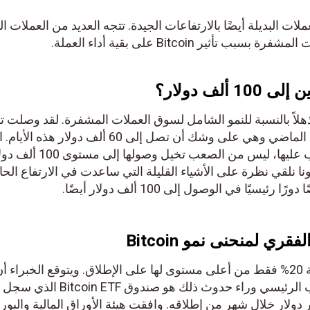
ات البديلة أيضًا بالارتفاعات الجيدة. تتجه العديد من العملات البدي
دولار؟
B هذه الأيام مذهلاً بالنسبة للنمو الشامل لسوق العملات المشفرة. لقد وصلت تقريب
إلى علامة 70 ألف دولار في العام الماضي وهي على وشك أن تصل إلى 60 ألف دولار هذه الأي
إلى شعبية عملة البيتكوين والطلب عليها، ليس من الصعب تخيل وصولها إلى مستوى 100 ألف دولار
 نلقي نظرة على الأشياء القليلة التي ساعدت في الارتفاع الحالي
 في الوصول إلى 100 ألف دولار أيضًا.
القيمة الحالية للبيتكوين أقل بنسبة 20% فقط من أعلى مستوى لها على الإطلاق. ويتوقع الخبراء أن
ترتفع أكثر قبل بداية أبريل. السبب الرئيسي وراء حدوث ذلك هو صندوق coin ETF
تراكمي قدره 50 مليار دولار خلال شهر من إطلاقه. وافقت هيئة الأوراق المالية والبورص