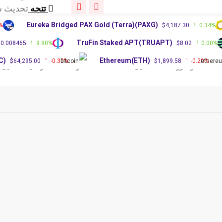
تتجه
تحديث سوق
تتجه
توقعات سعر XRP: 
Eureka Bridged PAX Gold (Terra)(PAXG)
.00%
$4,187.30
0.34
تتجه
توقعات سعر 
)
TruFin Staked APT(TRUAPT)
$0.008465
9.90%
$8.02
0.0
تتجه
تحديث سوق
تتجه
توقعات سعر XRP: 
(BTC)
Ethereum(ETH)
$64,295.00
-0.30%
$1,899.58
-0.20%
الات وشروحات
دليل العملات
أسعار العملات الرقمية
تحليل الع