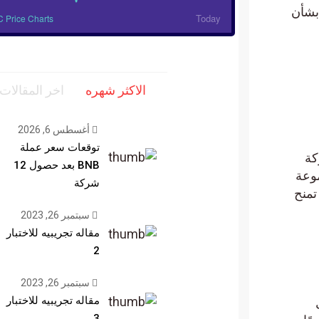
ة بشأن
Today
BTC Price Charts
الاكثر شهره
اخر المقالات
أغسطس 6, 2026
توقعات سعر عملة
ة
BNB بعد حصول 12
عة
شركة
إن عمليات شراء Bitcoin من Microstrategy تمنح
سبتمبر 26, 2023
مقاله تجريبيه للاختبار
2
سبتمبر 26, 2023
مقاله تجريبيه للاختبار
3