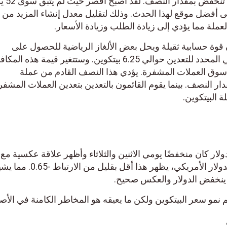
تعدين البيتكوين الخاص بهم والتي تنخفض بمقدار النصف. لقد أصبح أقصر حيث لم يتبق س
ضل موقع لهذا الحدث. وذلك لتقليل معدل إنشاء المزيد من
ة مما يؤدي إلى زيادة الطلب وزيادة الأسعار.
قوة حسابية ثقيلة ويحل بعض الألغاز الرياضية للحصول على
مكافأة. يبلغ نظام المكافآت الحالي المحدد للتعدين حوالي 6.25 بيتكوين. وستتغير قيمة هذه المكافأة
سوق العملات المشفرة. يؤدي هذا النصف القادم من عملة
ار النصف. بينما يقوم القائمون بالتعدين بتعدين العملات المشفرة
لبيتكوين.
ر كان منخفضًا يومي الاثنين والثلاثاء وأظهر علاقة عكسية مع
البيتكوين. بين مؤشر البيتكوين والدولار الأمريكي، يظهر هذا أقل بقليل من الارت
نخفض ​​الدولار والعكس صحيح.
مو سعر البيتكوين ولكن ما يعيقه هو المخاطر الكامنة في الأصل.