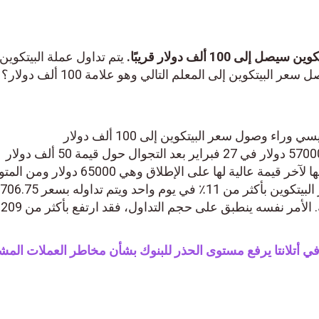
1 ألف دولار قريبًا.
يتم تداول عملة البيتكوين ح
وصلت عملة البيتكوين إلى قيمة 57000 دولار في 27 فبراير بعد التجوال حول قيمة 50 ألف دولار
لأسابيع. إنها أقرب قيمة وصلت إليها لآخر قيمة عالية لها على الإطلاق وهي 65000 دولار
تتجاوز ذلك هذه المرة. ارتفع سعر البيتكوين بأكثر من 11٪ في يوم واحد ويتم تداوله بسعر .75
أمر نفسه ينطبق على حجم التداول، فقد ارتفع بأكثر من 209%.
 أتلانتا يرفع مستوى الحذر للبنوك بشأن مخاطر العملات المشفر