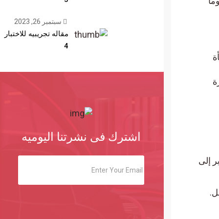
وى 52 يومًا
سبتمبر 26, 2023
مقاله تجريبيه للاختبار
4
اشترك فى نشرتنا اليوميه
باط -0.65. مما يشير إلى