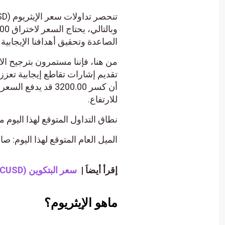
الصاعدة وتحقيق أهدافنا الإيجابية التي تبدأ عند 300.00
من هنا، فإننا مستمرون بترجيح ال
تقديم إشارات تقاطع إيجابية تعزز
للارتفاع.
نطاق التداول المتوقع لهذا اليوم ما بين الدعم 3180.00
الميل العام المتوقع لهذا اليوم: صا
إقرأ أيضاَ |
سعر البتكوين (BTCUSD) يؤكد الاختراق – تحليل – 28-02-2024.
ماهو الإيثريوم؟