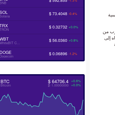
$ 592.855
-1.3%
BNB
SOL
$ 73.4048
-0.4%
ئيسية
Solana
TRX
$ 0.32732
+0.0%
TRON
ترب من
ه إلى
WBT
$ 56.0360
+0.8%
WhiteBIT Coin
ة
DOGE
$ 0.06896
-1.2%
Dogecoin
BTC
$ 64706.4
+0.6%
+0.0%
Bitcoin
₿ 1.00000000