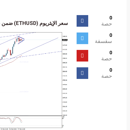
0
سعر الإيثريوم (ETHUSD) ضمن نموذج إيجابي – تحليل – 28-02-2024.
حصة
0
سقسقة
0
حصة
0
حصة