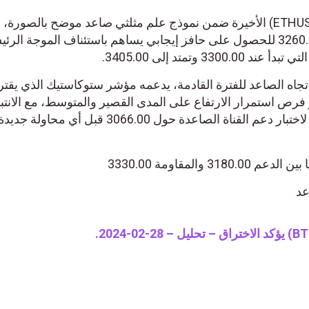
تنحصر تداولات سعر الإيثريوم (ETHUSD) الأخيرة ضمن نموذج علم مثلثي صاعد موضح بالصورة،
وبالتالي، يحتاج السعر لاختراق 3260.00 للحصول على حافز إيجابي يساهم باستئناف الموجة الر
3 وتمتد إلى 3405.00.
اتجاه الصاعد للفترة القادمة، يدعمه مؤشر ستوكاستيك الذي يق
 فرص استمرار الارتفاع على المدى القصير والمتوسط، مع الانتبا
أن كسر 3200.00 قد يدفع السعر لاختبار دعم القناة الصاعدة حول 3066.00 قبل أي محاولة جديد
 والمقاومة 3330.00
عد