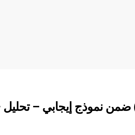
عر الإيثريوم (ETHUSD) ضمن نموذج إيجابي – تحليل