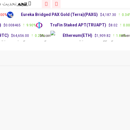
تتجه
توقعات سعر P
تتجه
توقعات 
Eureka Bridged PAX Gold (Terra)(PAXG)
.00%
$4,187.30
0.34
تتجه
تحديث س
)
TruFin Staked APT(TRUAPT)
$0.008465
9.90%
$8.02
0.0
تتجه
توقعات سعر P
تتجه
توقعات 
(BTC)
Ethereum(ETH)
$64,656.00
0.20%
$1,909.82
1.80%
مقالات وشروحات
دليل العملات
أسعار العملات الرقمية
تحليل 