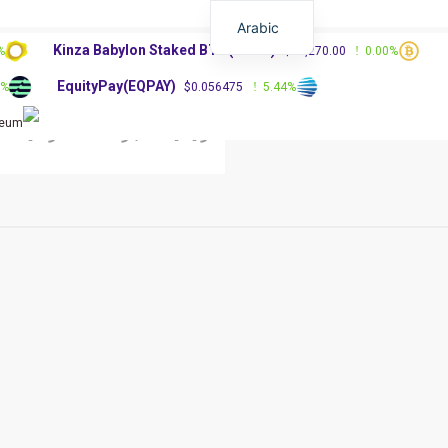
Arabic
Kinza Babylon Staked BTC(KBTC)
%
$83,270.00
0.00%
EquityPay(EQPAY)
0%
$0.056475
5.44%
الرئيسية
أخبار العملات الرقمية