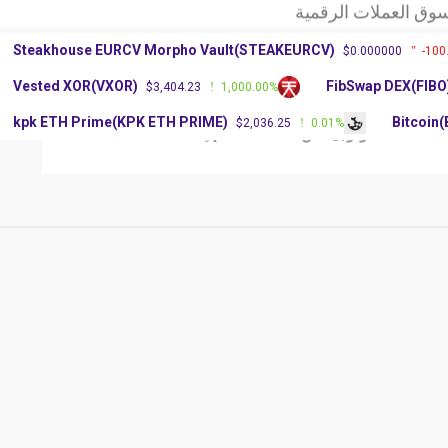
XR: آرثر
سعر عملة دوجكوين
Steakhouse EURCV Morpho Vault(STEAKEURCV)
$0.000000
-100
وق العملات الرقمية
Vested XOR(VXOR)
FibSwap DEX(FIBO
$3,404.23
1,000.00%
XR: آرثر
سعر عملة دوجكوين
kpk ETH Prime(KPK ETH PRIME)
Bitcoin
$2,036.25
0.01%
العملات
تكنولوجيا
عن Crypto Platform