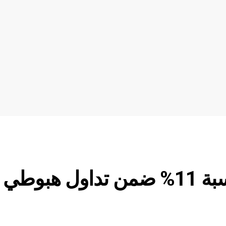
تراجعت عملة لايتكوين بنسبة 11% ضمن تداول هبوطي