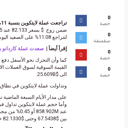
0
تراجعت عملة لايتكوين بنسبة 11% ضمن تداول هبوطي وسط عمليات بيع قوية.
حصة
0
لتتراجع 11.08% على الصعيد اليومي.
سقسقة
إقرأ أيضاَ |
صعدت عملة كاردانو بنسبة 10% ضمن تداولات مر
0
حصة
القيمة السوقية لسوق العملات الا
0
الى $25.609B.
حصة
وتداولت عملة لايتكوين في نطاق بين $73.935 وبين $82.133 خلال الأربعة وعشرين 
على مدار الأيام السبعة الماضية 
وأما حجم عملة لايتكوين تداول في
عند 858.902M
بين $67.5438 وحتى $82.1330 خلال الأيام السبعة الأخيرة.