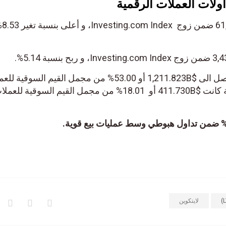
ولات العملات الرقمية
كانت بيت
وأما قيم بيتكوين السوقية كانت تصل الى $1,211.823B أو 53.00% من مجمل القيم السوق
الرقيمة. بينما قيم إيثريوم السوقية كانت $411.730B أو 18.01% من مجمل القيم السوقية للع
لايتكوين