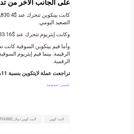
على الجانب الآخر من تدا
الصعيد اليومي.
وكانت إيثريوم تتحرك عند $3,433.16 ضمن زوج Investing.com Index، و ربح بنسبة 5.14%.
الرقمية.
تراجعت عملة لايتكوين بنسبة 11% ضمن تداول هبوطي وسط عمليات بيع قوية.
المصدر : اضغط هنا
لايت كوين
لايت كوين دولار (LTCUSD)