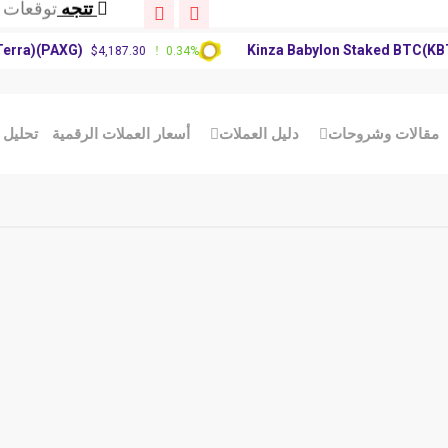
تتجه
تحديث س
تتجه
توقعات سعر P
(PAXG)
Kinza Babylon Staked BTC(KBTC)
$4,187.30
0.34%
$8
تتجه
توقعات س
تتجه
تحديث س
تتجه
توقعات سعر P
مقالات وشروحات
دليل العملات
أسعار العملات الرقمية
تحليل 