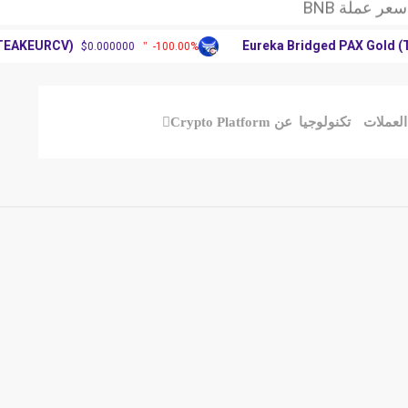
وق العملات الرقمية
XR: آرثر
URCV)
Eureka Bridged PAX Gold (Terra)
$0.000000
-100.00%
عر عملة BNB
وق العملات الرقمية
XR: آرثر
العملات
تكنولوجيا
عن Crypto Platform