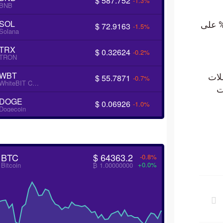
$ 587.752
-1.3%
BNB
SOL
كوين تتحرك عند $61,830.4 ضمن زوج Investing.com Index، و أعلى بنسبة تغير 8.53% على
$ 72.9163
-1.5%
Solana
TRX
$ 0.32624
-0.2%
TRON
WBT
ية للعملات
$ 55.7871
-0.7%
WhiteBIT Coin
ملات
DOGE
$ 0.06926
-1.0%
Dogecoin
BTC
$ 64363.2
-0.8%
+0.0%
Bitcoin
₿ 1.00000000