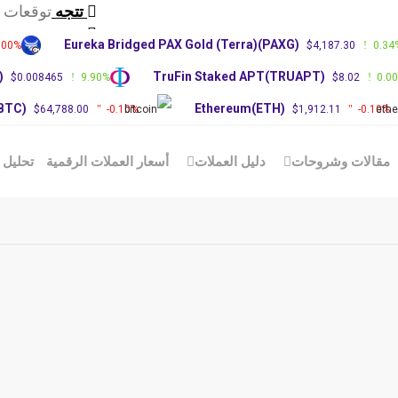
تتجه
توقعات سع
تتجه
تحديث س
Eureka Bridged PAX Gold (Terra)(PAXG)
.00%
$4,187.30
0.34
تتجه
توقعات سعر RP
)
TruFin Staked APT(TRUAPT)
$0.008465
9.90%
$8.02
0.0
(BTC)
Ethereum(ETH)
$64,788.00
-0.10%
$1,912.11
-0.10%
مقالات وشروحات
دليل العملات
أسعار العملات الرقمية
تحليل 