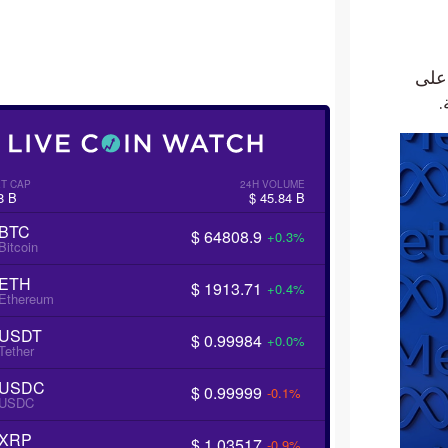
 على
T CAP
24H VOLUME
8 B
$ 45.84 B
BTC
$ 64808.9
+0.3%
Bitcoin
ETH
$ 1913.71
+0.4%
Ethereum
USDT
$ 0.99984
+0.0%
Tether
USDC
$ 0.99999
-0.1%
USDC
XRP
$ 1.03517
-0.9%