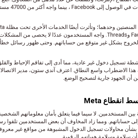
من 215000 مستخدم عن مشكلات في الوصول إلى ok
بما في ذلك Facebook Messenger وThreads. واجه المستخدمون عددًا لا يحصى من المشكلا
 الخروج بشكل غير متوقع من حساباتهم. وحتى ظهور رسائل خطأ 
شطة تسجيل دخول غير عادية، مما أدى إلى تفاقم الإحباط والقلق
هذا الاضطراب واسع النطاق. اعترف آندي ستون، مدير الاتصال
انقطاع Meta
بين المستخدمين. لا سيما فيما يتعلق بأمان معلوماتهم الشخصية
لى حساباتهم. ومما زاد المخاوف أن بعض المستخدمين تلقوا رس
ني من Meta. تحذرهم بشأن محاولات تسجيل الدخول المشبوهة من مواقع غير معرو
أن سلامة وسلامة هوياتهم الرقمية .