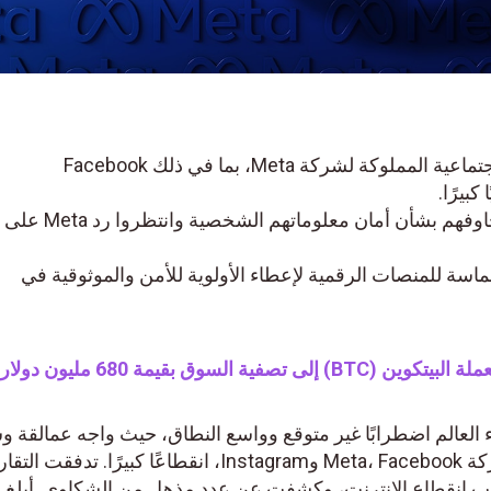
شهدت منصات الوسائط الاجتماعية المملوكة لشركة Meta، بما في ذلك Facebook
أعرب المستخدمون عن مخاوفهم بشأن أمان معلوماتهم الشخصية وانتظروا رد Meta على
اسة للمنصات الرقمية لإعطاء الأولوية للأمن والموثوقية في
صفية السوق بقيمة 680 مليون دولار.
العالم اضطرابًا غير متوقع وواسع النطاق، حيث واجه عمالقة و
التواصل الاجتماعي المملوكة لشركة Meta، Facebook وInstagram، انقطاعًا كبيرًا. 
خدمة تراقب انقطاع الإنترنت، وكشفت عن عدد مذهل من الشكاوى. أبلغ أ