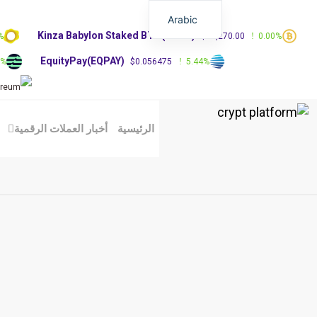
Arabic
Kinza Babylon Staked BTC(KBTC)
%
$83,270.00
0.00%
EquityPay(EQPAY)
0%
$0.056475
5.44%
الرئيسية
أخبار العملات الرقمية