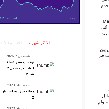
Facebo ، بينما واجه أكثر من 47000 مستخدم
Today
 Price Charts
ولم يقتصر الاضطراب على هاتين المنصتين وحدهما؛ وتأثرت أيضًا الخدمات الأخرى تحت مظلة Meta،
ت أثناء
عند
الاكثر شهره
اخر المقالات
 بين
ات في
أغسطس 6, 2026
توقعات سعر عملة
BNB بعد حصول 12
شركة
سبتمبر 26, 2023
مقاله تجريبيه للاختبار
ائل
2
فة. ولم
سبتمبر 26, 2023