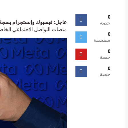
0
عاجل: فيسبوك وإنستجرام يسجلان ا
حصة
منصات التواصل الاجتماعي الخاصة بشركة Meta، والمخاوف والآثار المترتبة 
0
سقسقة
0
حصة
0
حصة