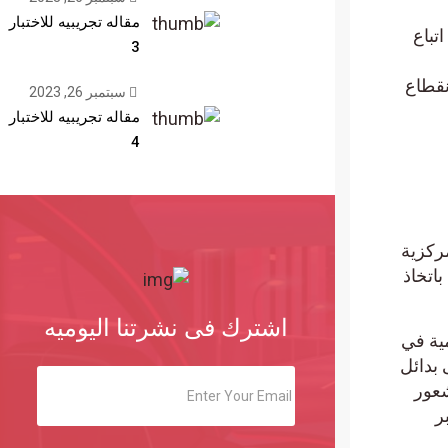
مقاله تجريبيه للاختبار
تباع
3
نقطاع
سبتمبر 26, 2023
مقاله تجريبيه للاختبار
4
ركزية
للتواصل والتفاعل الاجتماعي. وشدد المستخدمون والخبراء على حد سواء على ضرورة قيام Meta باتخاذ
اشترك فى نشرتنا اليوميه
مية في
 بدائل
شعور
ر