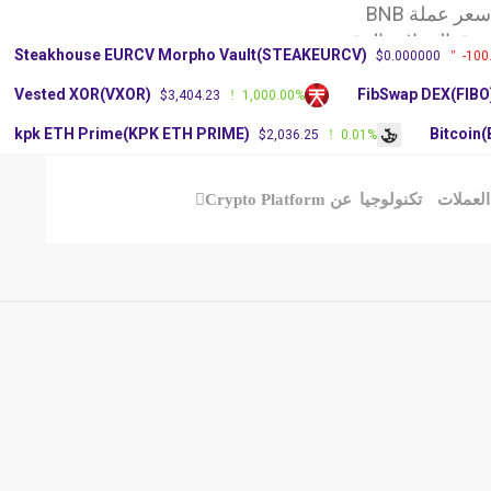
ر عملة BNB
وق العملات الرقمية
Steakhouse EURCV Morpho Vault(STEAKEURCV)
$0.000000
-100
X: آرثر
Vested XOR(VXOR)
FibSwap DEX(FIBO
$3,404.23
1,000.00%
kpk ETH Prime(KPK ETH PRIME)
Bitcoin
$2,036.25
0.01%
العملات
تكنولوجيا
عن Crypto Platform