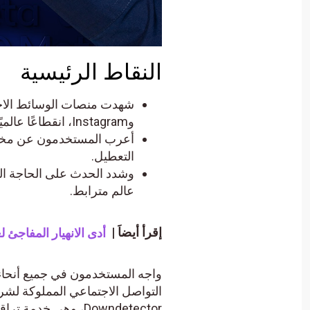
النقاط الرئيسية
وInstagram، انقطاعًا عالميًا كبيرًا.
التعطيل.
وشدد الحدث على الحاجة الم
عالم مترابط.
إقرأ أيضاَ |
أدى الانهيار المفاجئ لعملة البيتكوين (BTC) إلى ت
واجه المستخدمون في جميع أنحاء 
Downdetector، وهي 