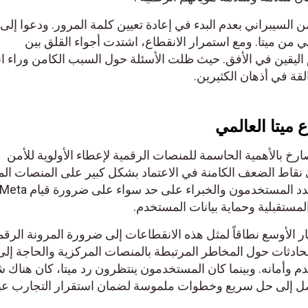
ن السيبراني بعدم البدء في إعادة تعيين كلمة المرور. ودعوا إلى ا
من ميتا. ومع استمرار الانقطاع، اشتدت أجواء القلق بين
ليقين في الأفق. حيث ظلت الأسئلة حول السبب الكامن وراء ا
قة في أذهان الكثيرين.
ع ميتا العالمي
ارخ بالأهمية الحاسمة للمنصات الرقمية لإعطاء الأولوية للأمن
 نقاط الضعف الكامنة في الاعتماد بشكل كبير على المنصات الم
المستقبلية وحماية بيانات المستخدم.
ر الأوسع نطاقاً لمثل هذه الانقطاعات إلى ضرورة المرونة الرق
 محادثات حول المخاطر المرتبطة بالمنصات المركزية والحاجة إلى
 وأمانه. وبينما كان المستخدمون ينتظرون رد ميتا، كان هناك 
وصل إلى حل سريع وخطوات ملموسة لضمان استقرار التجارب عب