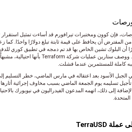
بورصات
بورصات، فإن كوون ومختبرات تيرافورم قد أساءت تمثيل استقرار ت
من المفترض أن يحافظ على قيمة ثابتة تبلغ دولارًا واحدًا. كما 
رًا أن البلوك تشين الخاص بها قد تم دمجه في تطبيق كوري للدفع
الهاتف المحمول واسع الاستخدام. ووصف ستارين عمليات شركة Terraform بأنها ا
ه كاملة للمستثمرين عندما فشلت.
في الجبل الأسود بعد اعتقاله في مارس الماضي، خطر التسليم إل
 تم تأجيل تسليمه يوم الجمعة الماضي بسبب مخاوف إجرائية أثارها
لإضافة إلى ذلك، اتهمه المدعون الفيدراليون في نيويورك بالاحتيا
المتحدة.