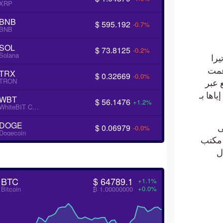
XRP
BNB
$ 595.192
-0.7%
BNB
SOL
$ 73.8125
-0.2%
Solana
يرا
زعمت
TRX
$ 0.32669
-0.0%
TRON
 عبر
حتيالية، مشبهاً إياها بـ
WBT
$ 56.1476
+1.2%
WhiteBIT Coin
DOGE
$ 0.06979
ى
-0.0%
Dogecoin
 مكتب
ل
BTC
$ 64789.1
+1.1%
+0.0%
Bitcoin
₿ 1.00000000