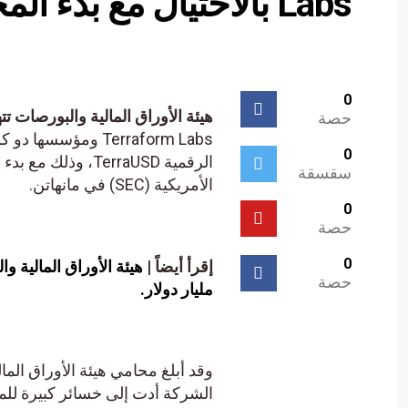
Labs بالاحتيال مع بدء المحاكمة.
0
هيئة الأوراق المالية والبورصات تتهم شركة Terraform Labs بالاحتيا
حصة
Terraform Labs ومؤ
0
الرقمية TerraUSD،
سقسقة
الأمريكية (SEC) في مانهاتن.
0
حصة
0
إقرأ أيضاً |
حصة
مليار دولار.
وقد أبلغ محامي هيئة الأوراق الما
الشركة أدت إلى خسائر كبيرة للمستثمر