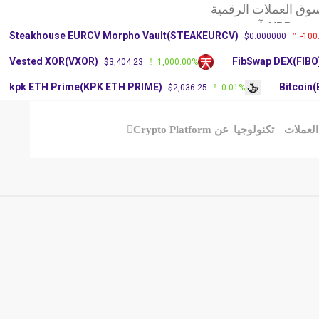
وق العملات الرقمية
X: آرثر
Steakhouse EURCV Morpho Vault(STEAKEURCV)
$0.000000
-100
سعر عملة دوجكوين
Vested XOR(VXOR)
FibSwap DEX(FIBO
$3,404.23
1,000.00%
kpk ETH Prime(KPK ETH PRIME)
Bitcoin
$2,036.25
0.01%
العملات
تكنولوجيا
عن Crypto Platform