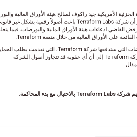
زئية الأمريكية جيد راكوف لصالح هيئة الأوراق المالية والبو
الأمريكية في إحدى القضايا. وقرر أن شركة Terraform Labs باعت أصولاً رقمية بشكل 
فض القاضي ادعاءات هيئة الأوراق المالية والبورصات. فيما يتعل
ئمة على الأوراق المالية من خلال منصة Terraform.
لم تُحدد المحكمة بعد مبلغ التعويضات التي ستدفعها شركة Terraform، التي تقدمت 
الإفلاس في يناير. وقد أشارت شركة Terraform إلى أن أي عقوبة قد تتجاوز أصول الشركة
مقال.
ل مع بدء المحاكمة.