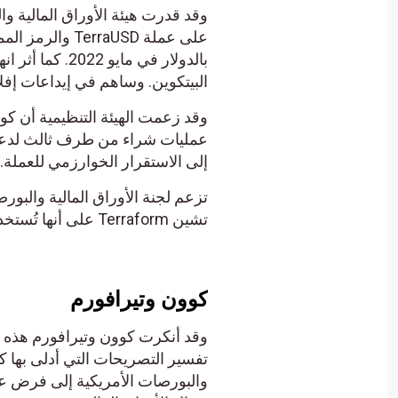
بالدولار في ما
البيتكوين. وساهم في إيداعات إف
إلى الاستقرار الخوارزمي للعملة.
تشين Terraform على أنها تُستخدم في تطبيق Chai للدفع لمعالجة المعاملات.
كوون وتيرافورم
وقد أنكرت كوون وتيرافورم هذه ال
تفسير التصريحات التي أدلى بها ك
والبورصات الأمريكية إلى فرض عق