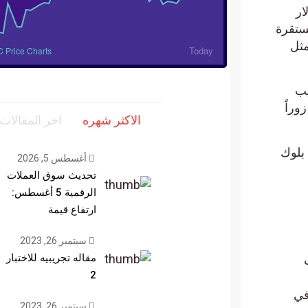
كثر من 40 مليار دولار
ملة المستقرة
 مثل
Today
 Price Charts
 من خلال ترتيب
سبت الانتعاش زوراً
الاكثر شهره
اخر المقالات
يق لسلسلة بلوك
أغسطس 5, 2026
تحديث سوق العملات
الرقمية 5 أغسطس:
ارتفاع قيمة
سبتمبر 26, 2023
مقاله تجريبيه للاختبار
2
في
سبتمبر 26, 2023