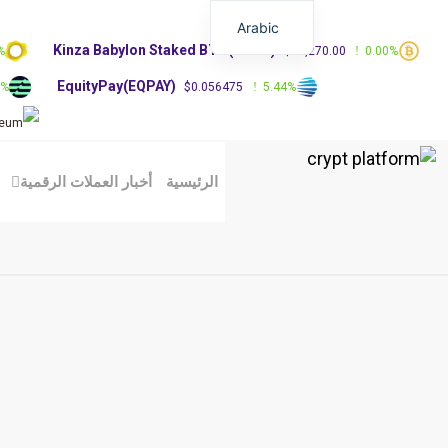
Arabic
Kinza Babylon Staked BTC(KBTC)
%
$83,270.00
0.00%
EquityPay(EQPAY)
0%
$0.056475
5.44%
الرئيسية
أخبار العملات الرقمية