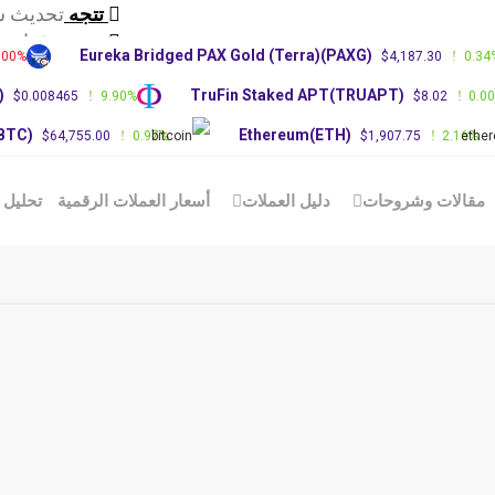
تتجه
تحديث س
تتجه
توقعات سعر RP
Eureka Bridged PAX Gold (Terra)(PAXG)
.00%
$4,187.30
0.34
تتجه
توقعات 
)
TruFin Staked APT(TRUAPT)
$0.008465
9.90%
$8.02
0.0
(BTC)
Ethereum(ETH)
$64,755.00
0.97%
$1,907.75
2.16%
مقالات وشروحات
دليل العملات
أسعار العملات الرقمية
تحليل 