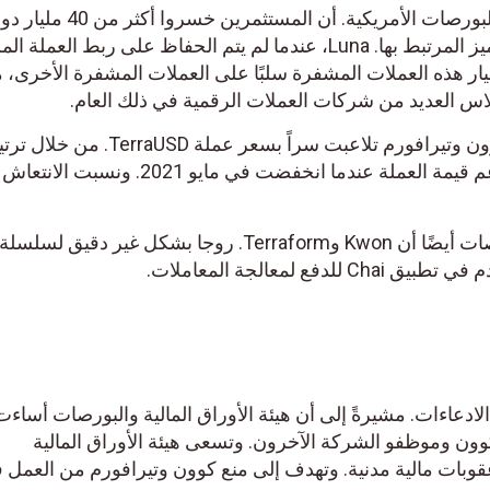
وقد قدرت هيئة الأوراق المالية والبورصات الأمريكية. أن المستثمرين خسروا أ
على عملة TerraUSD والرمز المميز المرتبط بها. Luna، عندما لم يتم الحفاظ على ربط الع
يو 2022. كما أثر انهيار هذه العملات المشفرة سلبًا على العملات المشفرة الأخرى،
لاس العديد من شركات العملات الرقمية في ذلك العام.
وقد زعمت الهيئة التنظيمية أن كوون وتيرافورم تلاعبت سراً بسعر عملة TerraUSD.
عمليات شراء من طرف ثالث لدعم قيمة العملة عندما انخفضت في مايو 2021. ون
تزعم لجنة الأوراق المالية والبورصات أيضًا أن Kwon وTerraform. روجا بشكل غير دق
ادعاءات. مشيرةً إلى أن هيئة الأوراق المالية والبورصات أساءت
وون وموظفو الشركة الآخرون. وتسعى هيئة الأوراق المالية
وبات مالية مدنية. وتهدف إلى منع كوون وتيرافورم من العمل 