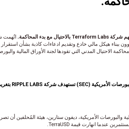
ل مع بدء المحاكمة.
اتُهمت 
سسها دو كوون ببناء هيكل مالي خادع وتقديم ادعاءات كاذبة بشأن استقرار 
 وذلك مع بدء محاكمة الاحتيال المدني التي تقودها لجنة الأوراق المالية والبو
لية والبورصات الأمريكية، ديفون ستارين، هيئة المُحلفين أن تص
ين عندما انهارت قيمة TerraUSD.