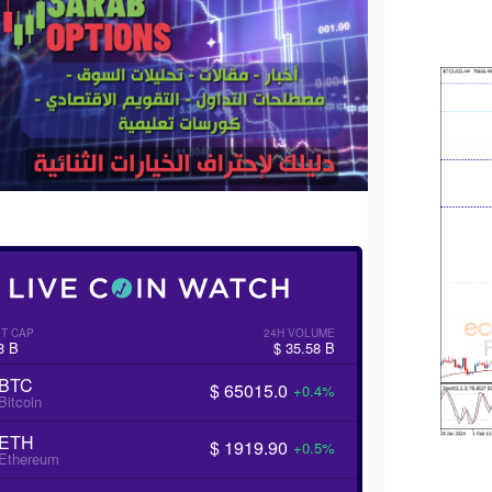
T CAP
24H VOLUME
8 B
$ 35.58 B
BTC
$ 65015.0
+0.4%
Bitcoin
ETH
$ 1919.90
+0.5%
Ethereum