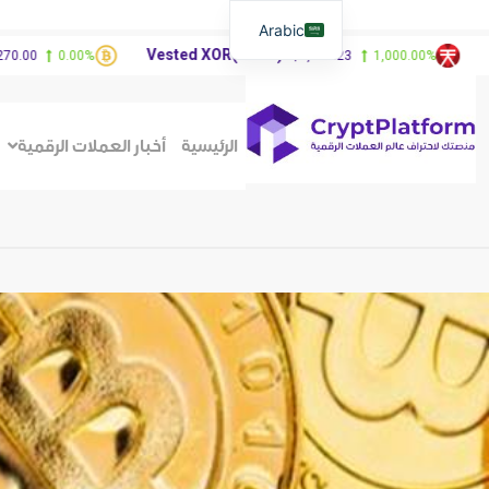
Arabic
Vested XOR(VXOR)
FibSwap 
.00%
$3,404.23
1,000.00%
الرئيسية
أخبار العملات الرقمية