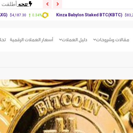
تتجه
أطلقت ش
تتجه
عاجل: زع
Kinza Babylon Staked BTC(KBTC)
7.30
0.34%
$83,270.00
0
تتجه
ترامب ي
تتجه
أطلقت ش
تتجه
عاجل: زع
مقالات وشروحات
دليل العملات
أسعار العملات الرقمية
تحل