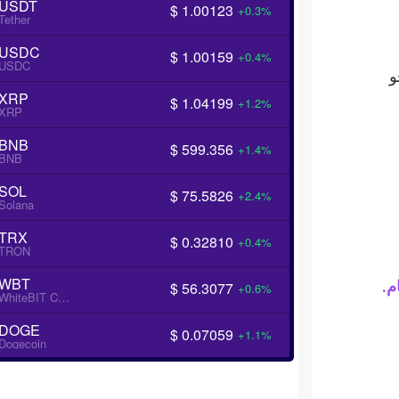
USDT
$ 1.00123
+0.3%
Tether
USDC
$ 1.00159
+0.4%
USDC
و
XRP
$ 1.04199
+1.2%
XRP
BNB
$ 599.356
+1.4%
BNB
SOL
$ 75.5826
+2.4%
Solana
TRX
$ 0.32810
+0.4%
TRON
WBT
م.
$ 56.3077
+0.6%
WhiteBIT Coin
DOGE
$ 0.07059
+1.1%
Dogecoin