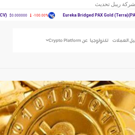
ركة ريبل تحديث
يم الأغلبية في
Eureka Bridged PAX Gold (Terra)(PAXG)
0000
-100.00%
$4,18
حتفظ بثروة من
ركة ريبل تحديث
يم الأغلبية في
يل العملات
تكنولوجيا
عن Crypto Platform