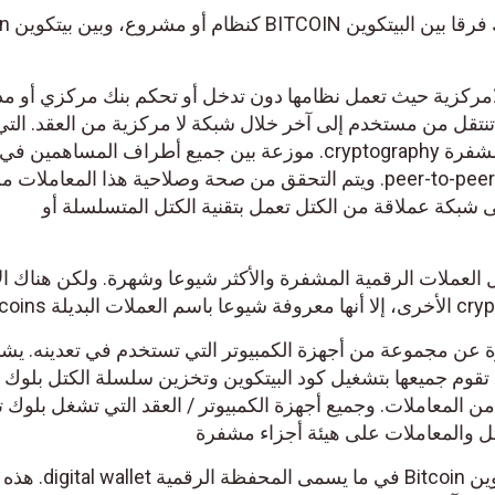
في البداية لابد 
bitcoi هي عملة لامركزية حيث تعمل نظامها دون تدخل أو تحكم بنك مركزي أو م
تنتقل من مستخدم إلى آخر خلال شبكة لا مركزية من العقد. التي
تحمل معلومات وبيانات عملياته مشفرة cryptography. موزعة بين جميع أطراف المساهمين في
الشبكة بآلية النظير إلى النظير أو peer-to-peer. ويتم التحقق من صحة وصلاحية هذا المعاملات
شبكة عملاقة من الكتل تعمل بتقنية الكتل المتسلسلة أو
ين Bitcoin بمثابة أصل العملات الرقمية المشفرة والأكثر شيوعا وشهرة. ولكن هناك 
م البيتكوين BITCOIN عبارة عن مجموعة من أجهزة الكمبيوتر التي تستخدم في تعدينه. يش
تي تقوم جميعها بتشغيل كود البيتكوين وتخزين سلسلة الكتل بلوك
ن المعاملات. وجميع أجهزة الكمبيوتر / العقد التي تشغل بلوك 
يتم الاحتفاظ بالعملة الرقمية بيتكوين Bitcoin في ما يسمى