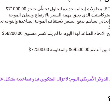
يظهر سعر البتكوين (BTCUSD) محاولات إيجابية جديدة ليحاول تخطّي حاجز 71000.00$
ستوكاستيك الذي يعيق مهمة السعر بالارتفاع ويبطئ الموجة
إيجابي يساهم بدفع السعر لاستئناف الموجة الصاعدة والتوجه نح
وبشكل عام، سنستمر بترجيح الاتجاه الصاعد لهذا اليوم ما لم يتم كسر مستوى 68200.00$
والمقاومة 72500.00$
الدولار الأمريكي اليوم: لا تزال البيتكوين تبدو تصاعدية بشكل عا