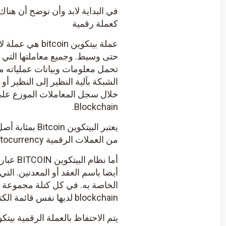
كعملة رقمية
عملة بيتكوين n
حتى وسيط. وجميع معاملتها التي 
خلال سجل المعاملات الموزع على 
Blockchain.
يعتبر البيتكو
من العملات الرقمية cryptocurrency الأخرى، إلا أنها معروفة شيوعا باسم العملات البديلة alt-coins
أما نظا
أيضا باسم العقد أو المعدنين. ال
الخاصة به. في كل كتلة مجموعة م
blockchain لديها نفس قائمة الكتل والمعاملات على هيئة أجزاء مشفرة