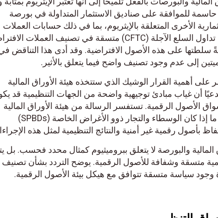
ية والبورصات بالفعل تلميحًا إلى أنها تعتبر الإيثريوم بمثابة ورق
اسمة للموافقة على صناديق الاستثمار المتداولة في بورصة
ات الاستثمارية الأخرى المتعلقة بالإيثريوم، بما في ذلك حسابات العملات
المشفرة. في المقابل، ظلت هيئة تداول السلع الآجلة (CFTC) متسقة في تصنيف العملات الافتراض
 سلطتها على هذه الأصول الافتراضية. وقد أدى هذا التناقض في
تين إلى عدم وجود تصنيف واضح فيما يتعلق بالأثير.
ى أهمية القرار الوشيك الذي ستتخذه هيئة الأوراق المالية
ا أن غياب مبادئ توجيهية واضحة من الجهات التنظيمية قد يكون
 الأصول الرقمية. تستفسر الرسالة من هيئة الأوراق المالية
والبورصات لتحديد الموقف بشأن ما إذا كان الوسطاء والتجار ذوو الأغراض الخاصة (SPBDs)
مالية والبورصة لا يتعلق ببروميثيوم كمثال محدد فحسب. بل يتعل
مية متسقة وشفافة للأصول الرقمية. يوضح التردد بشأن تصنيف
جود سياسة متسقة تتوافق مع هيكل بيئة الأصول الرقمية.