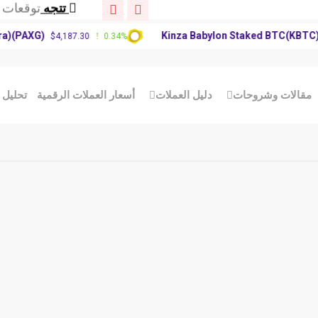
تتجه
تحديث سوق
تتجه
توقعات سعر XRP: 
PAXG)
Kinza Babylon Staked BTC(KBTC)
$4,187.30
0.34%
$8
تتجه
توقعات سعر 
تتجه
تحديث سوق
تتجه
توقعات سعر XRP: 
الات وشروحات
دليل العملات
أسعار العملات الرقمية
تحليل الع