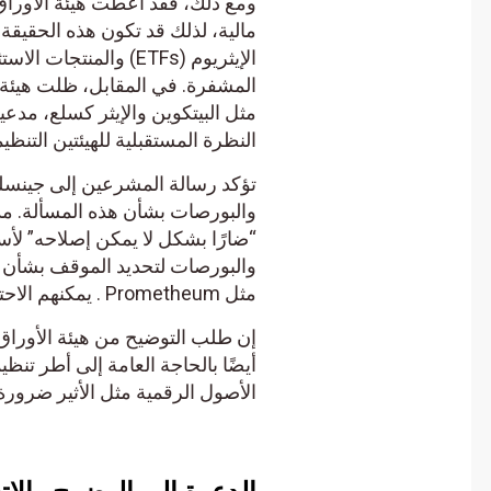
ومع ذلك، فقد أعطت هيئة الأوراق المال
مالية، لذلك قد تكون هذه الحقيقة ح
الإيثريوم (ETFs) والمنتج
مثل البيتكوين والإيثر كسلع، مدعيةً
النظرة المستقبلية للهيئتين التنظيمي
تؤكد رسالة المشرعين إلى جينسلر عل
والبورصات بشأن هذه المسألة. مدعيً
“ضارًا بشكل لا يمكن إصلاحه” لأسواق
مثل Prometheum . يمكنهم الاحتفاظ بأصول رقمية غير أمنية والنتائج التنظيمية لمثل هذه الإجراءات.
إن طلب التوضيح من هيئة الأوراق ال
أيضًا بالحاجة العامة إلى أطر تنظي
الأصول الرقمية مثل الأثير ضرورة و