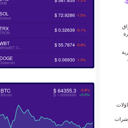
$ 587.835
-1.3%
BNB
SOL
$ 72.9286
-1.5%
Solana
TRX
$ 0.32639
-0.1%
TRON
WBT
$ 55.7874
-0.8%
WhiteBIT Coin
DOGE
$ 0.06930
-1.0%
Dogecoin
BTC
$ 64355.3
-0.8%
+0.0%
Bitcoin
₿ 1.00000000
ات
رات