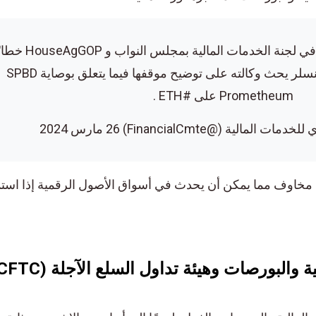
#جديد : أرسل الجمهوريون في لجنة الخدمات المالية بمجلس النواب و HouseAgGOP خطابًا
إلى رئيس @SECGov جينسلر يحث وكالته على توضيح موقفها فيما يتعلق بوصاية SPBD
Prometheum على #ETH .
(@FinancialCmte) 26 مارس 2024
مخاوف مما يمكن أن يحدث في أسواق الأصول الرقمية إذا استمر 
موقف هيئة الأوراق المالية والبورصات وهيئة تداول السلع الآجلة (CFTC)