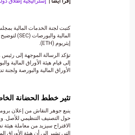
إقرأ أيضاً |
إستراتيجية إطلاق دولة ال
كتبت لجنة الخدمات المالية بمجلس ا
المالية والبور
إيثريوم (ETH).
تؤكد الرسالة الموجهة إلى رئيس هيئة
إلى قيام هيئة الأوراق المالية والبو
الأوراق المالية والبورصة ولجنة تداول العقود الآجلة للسل
تثير خطط الحضانة الخاصة ب
ينبع جوهر النقاش من إعلان بروميثي
حول التصنيف التنظيمي للأصل. وبالت
الاقتراح سيزيد من معاملة هيئة تداو
التي تشير إلى أن هيئة الأوراق المالي