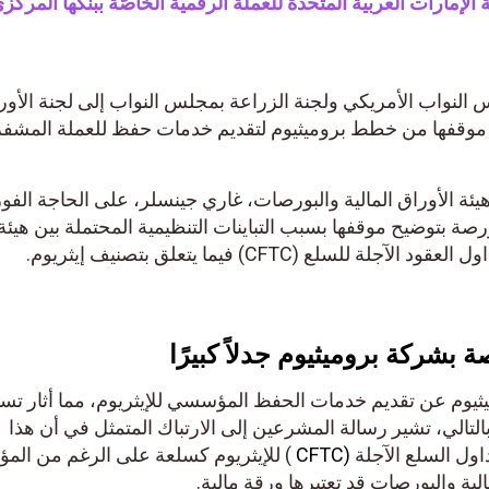
إمارات العربية المتحدة للعملة الرقمية الخاصّة ببنكها المركزيّ.
لنواب الأمريكي ولجنة الزراعة بمجلس النواب إلى لجنة الأوراق
صات (SEC) لتوضيح موقفها من خطط بروميثيوم لتقديم خدمات حفظ للعملة المشفرة
 الأوراق المالية والبورصات، غاري جينسلر، على الحاجة الفورية
رصة بتوضيح موقفها بسبب التباينات التنظيمية المحتملة بين هيئة
ع (CFTC) فيما يتعلق بتصنيف إيثريوم.
شركة بروميثيوم جدلاً كبيرًا
وم عن تقديم خدمات الحفظ المؤسسي للإيثريوم، مما أثار تساؤل
الي، تشير رسالة المشرعين إلى الارتباك المتمثل في أن هذا
ل السلع الآجلة
(CFTC
) للإيثريوم كسلعة على الرغم من المؤش
ة والبورصات قد تعتبرها ورقة مالية.