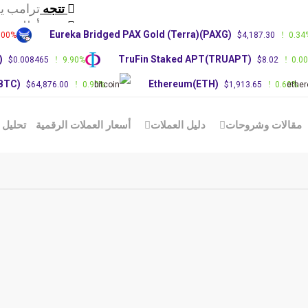
تتجه
ترامب ي
تتجه
أطلقت ش
Eureka Bridged PAX Gold (Terra)(PAXG)
.00%
$4,187.30
0.34
تتجه
عاجل: زع
)
TruFin Staked APT(TRUAPT)
$0.008465
9.90%
$8.02
0.0
(BTC)
Ethereum(ETH)
$64,876.00
0.90%
$1,913.65
0.60%
مقالات وشروحات
دليل العملات
أسعار العملات الرقمية
تحليل 