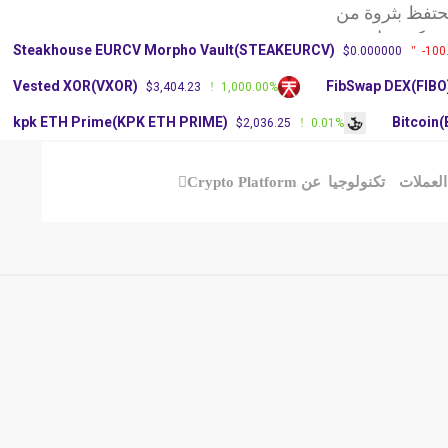
حتفظ بثروة من
ركة ريبل تحديث
Steakhouse EURCV Morpho Vault(STEAKEURCV)
$0.000000
-100
يم الأغلبية في
Vested XOR(VXOR)
FibSwap DEX(FIBO
$3,404.23
1,000.00%
kpk ETH Prime(KPK ETH PRIME)
Bitcoin
$2,036.25
0.01%
العملات
تكنولوجيا
عن Crypto Platform