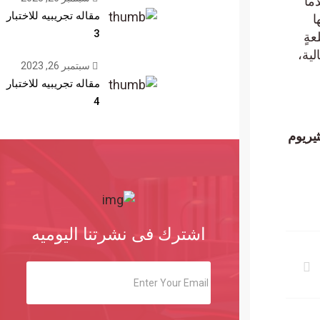
ة قُدماً
مقاله تجريبيه للاختبار
 بصيغتها
3
 سلعةٍ
لية،
سبتمبر 26, 2023
مقاله تجريبيه للاختبار
4
عن إمكانية إطلاق صندوق ETF لعملة إيثيريوم
اشترك فى نشرتنا اليوميه