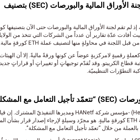
ة الأوراق المالية والبورصات
(SEC)
بتصنيف
 إذ لم تقم لجنة الأوراق المالية والبورصات حتى الآن بتصنيفها كور
. حيث أفادت عدّة تقارير أن عدداً من الشركات التي تتخذ من الولاي
اللجنة في محاولةٍ منها لتصنيف عملة ETH كورقةٍ مالية.
كعملةٍ رقميةٍ لامركزيةٍ عوضاً عن كونها ورقةً ماليةً. إلا أن الهيئات
S- تواصل مراقبة قطاع الكريبتو. وقد تُقدّم توجيهاتٍ أو تغييراتٍ أو قراراتٍ جدي
بة التطوّرات التنظيميّة.
لتعامل مع المشكلة“
قال هيكتور ماكنيل (Hector McNeil) -مؤسس شركة HANetf ومديرها التنفيذيّ المشترك. إن 
SEC بدراسة احتمال تصنيف عملة ETH كورقةٍ ماليةٍ. هو مجرّد وسيلةٍ لإرجاء إصدار قرار بشأن