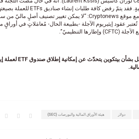
كما أشار رئيس شركة CEC Capital لوران كاسيس (Laurent Kssis). أنه في حال مضت اللجن
نحو تصنيف عملة ETH كورقةٍ ماليةٍ. فقد يتمّ رفض كافة طلبات إنشاء صناديق ETFs للعملة
الحالية. وقال كاسيس في مقابلةٍ مع موقع Cryptonews: “لا يمكن تغيير تصنيف أصلٍ ماليّ من
ُعتبر عقود إيثيريوم الآجلة -بطبيعة الحال- مُعامَلاتٍ في أوراقٍ ما
ها التنظيميّ”.
مدير BlackRock التنفيذيّ المتفائل بشأن بيتكوين يتحدّث 
دولار
هيئة الأوراق المالية والبورصات (SEC)