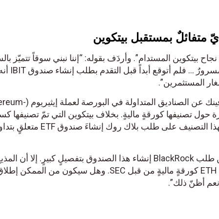
يّ
متفائلٌ بمستقبل بيتكوين
نجاح بيتكوين المستدام”. وأردَف بقوله: “إننا نبني سوقاً تتميّز بال
الهائلة والشفافية، وأنا متفاجئٌ ومسرورٌ … فلم أتوقع أبداً قبل التقدم بطلب إنشاء صن
غار المستثمرين”.
كذلك سأل مذيع Fox Business فينك عن الصناديق المتداولة في 
ب SEC بضجّةٍ كبيرة حول تصنيفها كورقةٍ ماليةٍ. بخلاف بيتكوين التي تمّ تصنيفها كس
أساسية؛ وما هو التأثير المحتمل لهذا التصنيف على طلب بلاك روك إنشاءَ صندوق ETF
وأكّد فينك أنه لا يمكنه الحديث عن طلب BlackRock إنشاء هذا الصندوق بتفصيلٍ كبيرٍ. إلا أن
عن التأثير المحتمل لتصنيف عملة ETH كورقةٍ ماليةٍ من قبل SEC. وهل سيكون من الممكن إطل