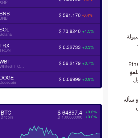
XRP
BNB
$ 591.170
-0.4%
BNB
SOL
$ 73.8240
+1.5%
Solana
سيولة
دوق IBIT أنه
TRX
$ 0.32733
+0.3%
TRON
WBT
$ 56.2179
+0.7%
البورصة لعملة إيثيريوم (Ethereum-
WhiteBIT Coin
لعةٍ
DOGE
$ 0.06999
+0.9%
 متعلقٍ بتداول
Dogecoin
 المذيع سأله
اق
BTC
$ 64897.4
+0.8%
+0.0%
Bitcoin
₿ 1.00000000