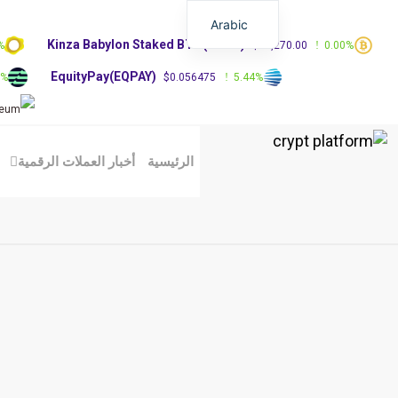
Arabic
Kinza Babylon Staked BTC(KBTC)
%
$83,270.00
0.00%
EquityPay(EQPAY)
0%
$0.056475
5.44%
الرئيسية
أخبار العملات الرقمية