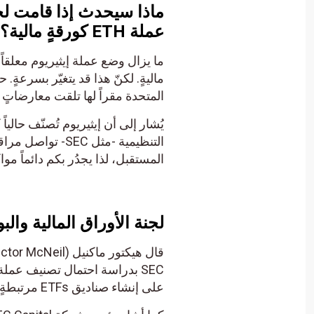
ماذا سيحدث إذا قامت لجن
عملة
ETH
كورقةٍ مالية؟
ما يزال وضع عملة إيثيريوم معلقاً،
ماليةٍ. لكنّ هذا قد يتغيّر بسرعةٍ
المتحدة مقراً لها تلقت معارضاتٍ من قبل 
يُشار إلى أن إيثيريوم تُصنّف حالياً 
التنظيمية -مثل EC
المستقبل، لذا يجدُر بكم دائماً مواك
لجنة الأوراق المالية والبورصات (SEC) “تتعمّد تأجيل ا
على إنشاء صناديق ETFs مرتبطةٍ بالعملة من خلال “تعمّد تأجيل التعامل مع المشكلة”.