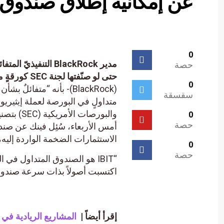
عن إمكانية إطلاق صندوق ETF لعملة إيثيريوم 
0
حصة
حتى لو صنّفتها لجنة SEC كورقةٍ مالية.
0
(BlackRock)- بأنه “متفا
سقسقة
0
حصة
الاستثمارات الضخمة الواردة إليه،
0
حصة
اكتسبت أصولاً بذات سرعة صندوق IBIT
إقرأ أيضاً |
المشاريع الريادية في 