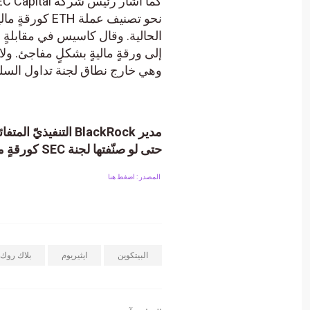
إلى ورقةٍ ماليةٍ بشكلٍ مفاجئ. ولا ت
وهي خارج نطاق لجنة تداول السلع الآجلة (CFTC) وإطار
حتى لو صنّفتها لجنة SEC كورقةٍ مالية.
المصدر : اضغط هنا
البيتكوين
ايثيريوم
بلاك روك