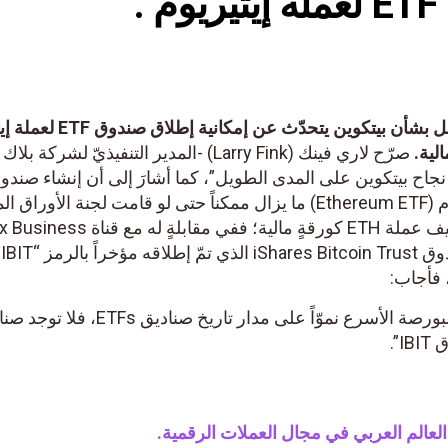
.
مدير BlackRock التنفيذيّ المتفائل بشأن بيتكوين يتحدّث 
صرّح لاري فينك (Larry Fink) -المدير التنفيذيّ لشركة 
ئلٌ بشأن نجاح بيتكوين على المدى الطويل”، كما أشارَ إلى أن إنشاء صندو
متداولٍ في البورصة لعملة إيثيريوم (Ethereum ETF) ما يزال ممكناً حتى لو قامت لجنة الأوراق
والبورصات الأمريكية (SEC) بتصنيف عملة ETH كورقةٍ مالية؛ ففي مقابلةٍ له مع 
أمس
 فأجاب:
“IBIT هو الصندوق المتداول في البورصة الأسرع نموّاً على مدار تاريخ صناديق 
”.
العالم العربي في مجال العملات الرقمية.