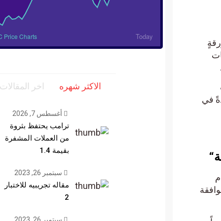
Today
 Price Charts
قةٍ
ات
الاكثر شهره
اخر المقالات
دةً في
أغسطس 7, 2026
ترامب يحتفظ بثروة
من العملات المشفرة
بقيمة 1.4
سبتمبر 26, 2023
قيام
مقاله تجريبيه للاختبار
 الموافقة
2
سبتمبر 26, 2023