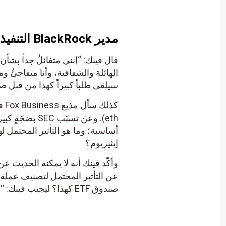
مدير
BlackRock
التنفيذ
قال فينك: “إنني متفائلٌ جداً بشأن 
سيلقى طلباً كبيراً كهذا من قبل ص
eth). وعن تسبّ
إيثيريوم؟
صندوق ETF كهذا؟ ليجيب فينك: “نعم أظنّ ذلك”.