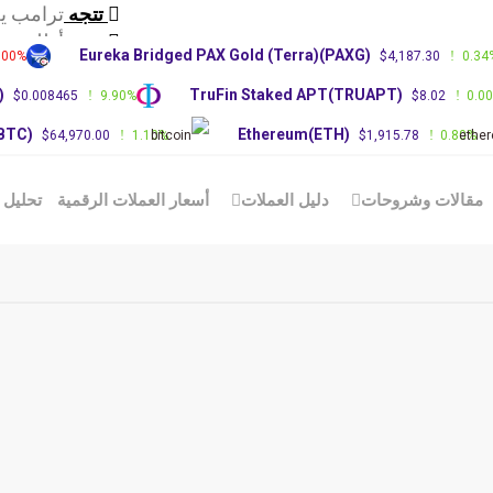
تتجه
ترامب ي
تتجه
أطلقت ش
Eureka Bridged PAX Gold (Terra)(PAXG)
.00%
$4,187.30
0.34
تتجه
عاجل: زع
)
TruFin Staked APT(TRUAPT)
$0.008465
9.90%
$8.02
0.0
(BTC)
Ethereum(ETH)
$64,970.00
1.10%
$1,915.78
0.80%
مقالات وشروحات
دليل العملات
أسعار العملات الرقمية
تحليل 