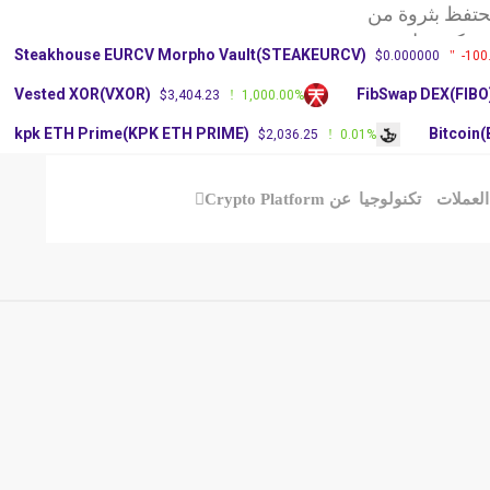
حتفظ بثروة من
ركة ريبل تحديث
Steakhouse EURCV Morpho Vault(STEAKEURCV)
$0.000000
-100
يم الأغلبية في
Vested XOR(VXOR)
FibSwap DEX(FIBO
$3,404.23
1,000.00%
kpk ETH Prime(KPK ETH PRIME)
Bitcoin
$2,036.25
0.01%
العملات
تكنولوجيا
عن Crypto Platform