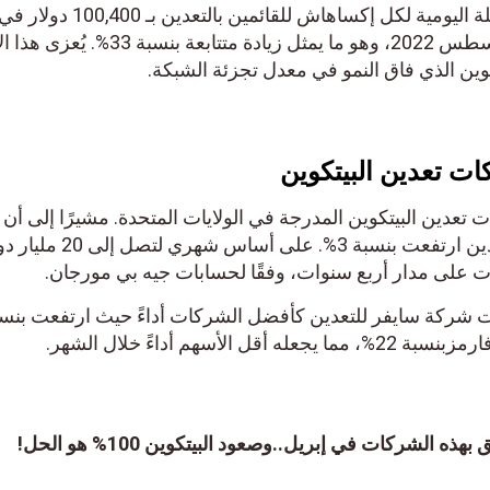
وقُدِّر متوسط عائدات مكافأة الكتلة اليومية لكل إكساهاش للقائم
مارس. وهو أعلى مستوى منذ أغسطس 2022، وهو ما يمثل زيادة متتابعة ب
كوين الذي فاق النمو في معدل تجزئة الشبكة.
ت تعدين البيتكوين
ت تعدين البيتكوين المدرجة في الولايات المتحدة. مشيرًا إلى أن 
السوقية الإجمالية لـ 14 شركة تعدين ارتفعت بنسبة 3%. على أساس 
ت شركة سايفر للتعدين كأفضل الشركات أداءً حيث ارتفعت بنس
الشركات في إبريل..وصعود البيتكوين 100% هو الحل!