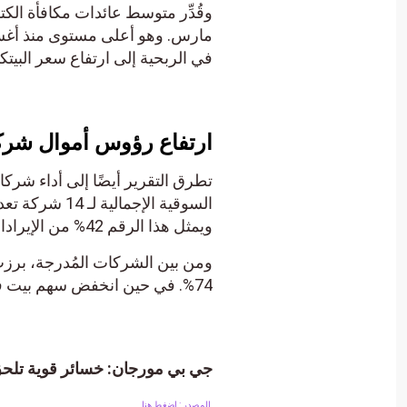
في الربحية إلى ارتفاع سعر البيت
ارتفاع رؤوس أموال شركا
تطرق التقرير أيضًا إلى أداء شركا
ويمثل هذا الرقم 42% من الإيرادات على مدار أربع سنوات، وفقًا لحسابات جيه بي مورجان.
ومن بين الشركات المُدرجة، برز
74%. في حين انخفض سهم بيت فارمزبنسبة 22%، مما يجعله أقل الأسهم أداءً خلال الشهر.
جي بي مورجان: خسائر قوية تلحق بهذه 
المصدر : اضغط هنا