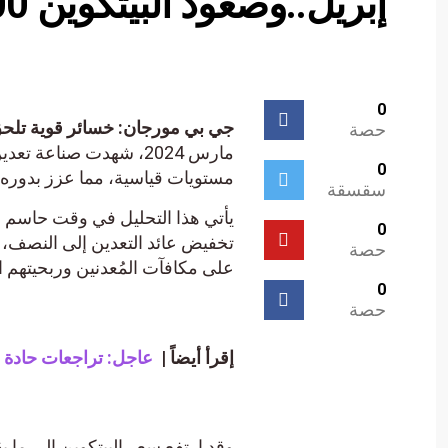
إبريل..وصعود البيتكوين 100% هو الحل!
0
جي بي مورجان: خسائر قوية تلحق بهذه 
حصة
مارس 2024، شهدت صناعة ت
0
مستويات قياسية، مما عزز بدوره م
سقسقة
0
حصة
على مكافآت المُعدنين وربحيتهم ال
0
حصة
إقرأ أيضاً |
عاجل: تراجعات حادة 