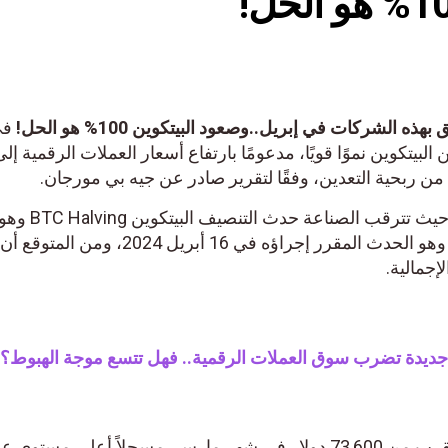
الشركات في إبريل..وصعود البيتكوين 100% هو الحل!
في
عدين البيتكوين نموًا قويًا، مدعومًا بارتفاع أسعار العملات الرقمية إل
ن ربحية التعدين، وفقًا لتقرير صادر عن جيه بي مورجان.
يأتي هذا التحليل في وقت حاسم حيث تترقب الصناعة حدث التنصيف البيتكوين TC Halving
تخفيض عائد التعدين إلى النصف، وهو الحدث المقرر إجراؤه في 16 أبريل 2024، 
إجمالية.
جديدة تضرب سوق العملات الرقمية.. فهل تتسع موجة الهبوط؟
وقد ارتفع سعر البيتكوين إلى ما يقرب من 73,600 دولار في شهر مارس، مسجلاً أعلى مستوى