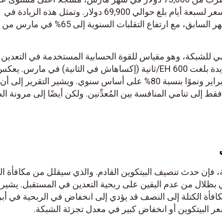
الإطلاق، واختتم الشهر بمتوسط سعر لسبعة أيام بلغ حوالي 69,900 دولار. وتمثل هذه الزيادة في
 للشبكة، وهو مقياس للقوة الحسابية المستخدمة في التعدين
ومعالجة المعاملات، إلى ذروة جديدة بلغت 600 EH/ثانية (إكساهاش في الثانية) في مارس.
الرقم زيادة بنسبة 4% عن شهر فبراير ونموًا بنسبة 80% على أساس سنوي. ويشير التقرير إل
قط إلى تنامي المنافسة بين المُعدِّنين. ولكن أيضًا إلى مرونة ال
ة، فإن حدث تنصيف البيتكوين القادم. والذي سيقلل من مكافأة ال
3 بيتكوين، يلقي بظلال من عدم اليقين على ربحية التعدين في المستقبل. يشير
فأة الكتلة إلى النصف قد يؤدي إلى انخفاض في الربحية في أبر
ر البيتكوين أو انخفاض كبير في معدل تجزئة الشبكة.