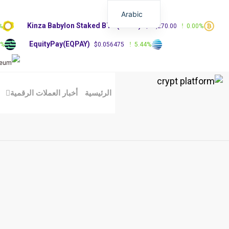
Arabic
Kinza Babylon Staked BTC(KBTC)
%
$83,270.00
0.00%
EquityPay(EQPAY)
0%
$0.056475
5.44%
الرئيسية
أخبار العملات الرقمية