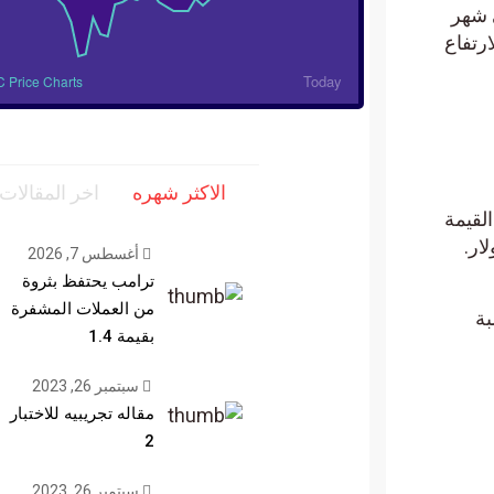
ين بالتعدين بـ 100,400 دولار في شهر
نسبة 33%. يُعزى هذا الارتفاع
Today
 Price Charts
الاكثر شهره
اخر المقالات
القيمة
شهري لتصل إلى 20 مليار دولار.
أغسطس 7, 2026
ترامب يحتفظ بثروة
من العملات المشفرة
بة
بقيمة 1.4
سبتمبر 26, 2023
مقاله تجريبيه للاختبار
2
سبتمبر 26, 2023