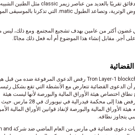
تتميز الأغنية التي يبلغ طولها ثلاث دقائق تقريبًا بالعديد من عناصر زيمر classic مثل الطنين الشبيه
بالجوقة. وبناء تسلسلات من العروض الوترية، وتصاعد الطبول matic. التي تذكرنا بالموسيقى 
تاجه في غضون أكثر من عامين بهدف تشجيع المجتمع. ومع ذلك، ليس من
أجر. مقابل إنشاء هذا الموضوع أم أنه فعل ذلك مجانًا.
يسعى الكيان الذي يقف وراء Tron Layer-1 blockchain رفض الدعوى المرفوعة ضده من قبل هيئة
أن الدعوى القضائية تتعارض مع الأنشطة التي تقع بشكل رئيسي
طاق اختصاص هيئة الأوراق المالية والبورصة لأنها ليست هيئة
تنظيمية عالمية. تم تقديم طلب الرفض هذا إلى مح
ة الأوراق المالية والبورصة لإنفاذ قوانين الأوراق المالية الأمريك
يتجاوز نطاقه.
بدأت هيئة الأوراق المالية والبورصات دعوى قضائية في مارس من العام الماضي ضد شركة