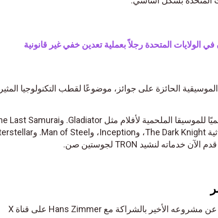
الولايات المتحدة رجلاً بعملية تعدين خفي غير قانونية
موسيقية الحائزة على جوائز، موضوعًا لقطب التكنولوجيا المثير
زيمر، مؤلف موسيقي مشهور عالميًا للموسيقا الم
في 16 أبريل، كشف جاستن صن عن مشروعه الأخير بالشراكة مع Hans Zimmer على قناة X