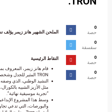
TRON.
0
الملحن الشهير هانز زيمر يؤلف نشيدًا 
حصة
0
سقسقة
0
النقاط الرئيسية
حصة
قام هانز زيمر، المعروف بموس
0
TRON المثير للجدل وشخصية بارزة في عالم العملات المشفرة.
حصة
مثل الأزيز الشبيه بالكورال، 
“تجربة موسيقية نهائية”.
والبورصات، التي تدعي تجاوز ال