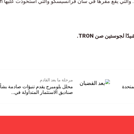
Rainberry Inc. مالكة BitTorrent. والتي يقع مقرها في سان فرانسيسكو وا
لجوستين صن TRON.
مرحلة ما بعد القادم
حدة
محلل بلومبرج يقدم تنبؤات صادمة بشأن
صناديق الاستثمار المتداولة في…