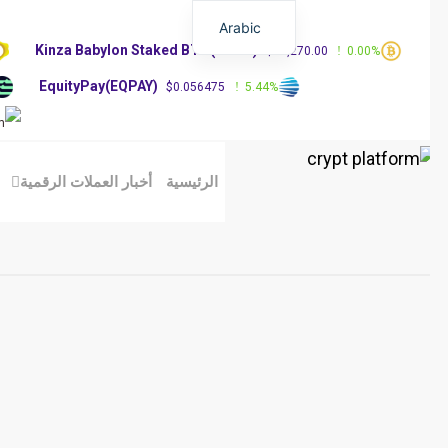
Arabic
Kinza Babylon Staked BTC(KBTC)
%
$83,270.00
0.00%
EquityPay(EQPAY)
0%
$0.056475
5.44%
الرئيسية
أخبار العملات الرقمية
مق