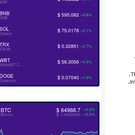
XRP
BNB
$ 595.082
+0.8%
BNB
SOL
$ 75.0178
+2.1%
Solana
TRX
$ 0.32851
+0.7%
TRON
WBT
$ 56.3056
+0.3%
WhiteBIT Coin
لحمية لأفلام مثل Gladiator. وThe Last Samurai،
DOGE
$ 0.07040
+1.3%
Dogecoin
وPirates of the Caribbean، وثلاثية The Dark Knight، وInception، وMan of Steel. وInterstellar،
BTC
$ 64988.7
+0.3%
+0.0%
Bitcoin
₿ 1.00000000