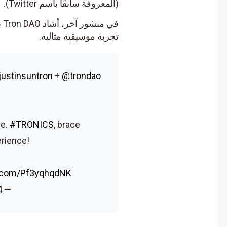
(المعروفة سابقًا باسم Twitter).
تجربة موسيقية مثالية.
@justinsuntron
+
@trondao
ture.
#TRONICS
, brace
xperience!
tter.com/Pf3yqhqdNK
024
— TRON DAO (@trondao)