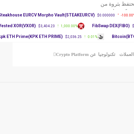
فظ بثروة من
ة ريبل تحديث
Steakhouse EURCV Morpho Vault(STEAKEURCV)
$0.000000
-100
 الأغلبية في
Vested XOR(VXOR)
FibSwap DEX(FIBO
$3,404.23
1,000.00%
kpk ETH Prime(KPK ETH PRIME)
Bitcoin
$2,036.25
0.01%
ملات
تكنولوجيا
عن Crypto Platform