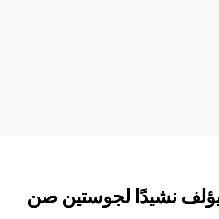
يؤلف نشيدًا لجوستين صن