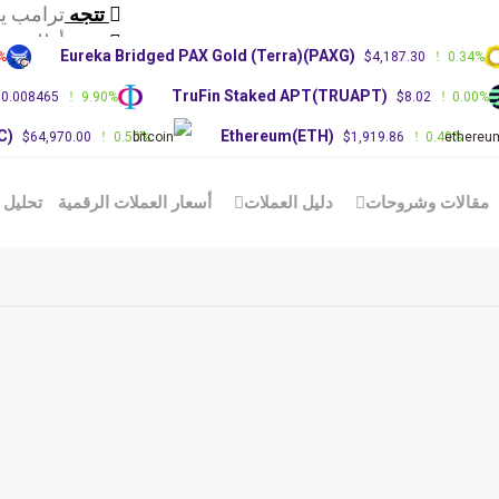
تتجه
ترامب يحت
تتجه
أطلقت شرك
Eureka Bridged PAX Gold (Terra)(PAXG)
.00%
$4,187.30
0.34
تتجه
عاجل: زعيم
)
TruFin Staked APT(TRUAPT)
$0.008465
9.90%
$8.02
0.0
(BTC)
Ethereum(ETH)
$64,970.00
0.50%
$1,919.86
0.40%
الات وشروحات
دليل العملات
أسعار العملات الرقمية
تحليل الع