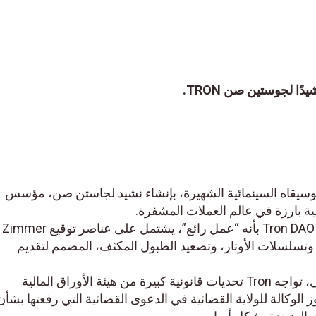
لجوستين صن TRON.
يقاه السينمائية الشهيرة، بإنشاء نشيد لجاستن صن، مؤسس
النشيد الوطني، الذي وصفه Tron DAO بأنه “عمل رائع”، يشتمل على عناصر توقيع Zimmer
وتسلسلات الأوتار، وتصعيد الطبول المكثف، المصمم لتقديم
وسط هذا المشروع الإبداعي، تواجه Tron تحديات قانونية كبيرة من هيئة الأوراق المالية
وكالة للولاية القضائية في الدعوى القضائية التي رفعتها بشأن