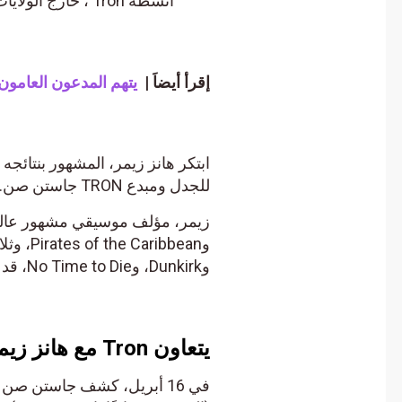
أنشطة Tron ، خارج الولايات المتحدة بشكل أساسي.
إقرأ أيضاَ |
يتهم المدعون العامون في 
ابتكر هانز زيمر، المشهور بنتائجه ال
للجدل ومبدع TRON جاستن صن.
وDunkirk، وNo Time to Die، قد قدم الآن خدماته لنشيد TRON لجوستين صن.
يتعاون Tron مع هانز زيمر