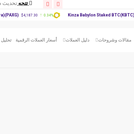
تتجه
توقعات سعر XRP: 
تتجه
توقعات سع
PAXG)
Kinza Babylon Staked BTC(KBTC)
$4,187.30
0.34%
$8
تتجه
تحديث سوق
تتجه
توقعات سعر XRP: 
تتجه
توقعات سع
الات وشروحات
دليل العملات
أسعار العملات الرقمية
تحليل الع