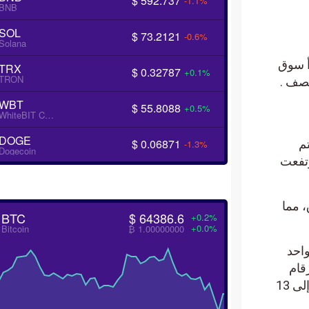
$ 592.737
-1.1%
BNB
SOL
$ 73.2121
-0.6%
Solana
سوق
TRX
$ 0.32787
+0.1%
TRON
 .
WBT
$ 55.8088
+0.5%
WhiteBIT Coin
DOGE
$ 0.06871
-1.3%
Dogecoin
 ارتفعت
مما
BTC
$ 64386.6
+0.2%
+0.0%
Bitcoin
₿ 1.00000000
م واحد
م
مزدوجة مثل ارتفاع Toncoin بنسبة 17٪ إلى 7.20 دولارًا وزيادة Internet Computer بنسبة 11٪ إلى 13