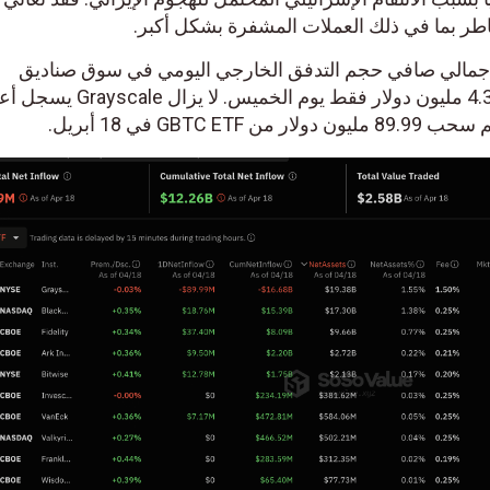
ر بما في ذلك العملات المشفرة بشكل أكبر.
تظهر SoSoValue. أن إجمالي صافي حجم التدفق الخارجي اليومي في سوق صناديق
الاستثمار المتداولة انخفض إلى 4.39 مليون دولار فقط يوم الخميس. لا يزال Grayscale يسجل أ
ي 18 أبريل.