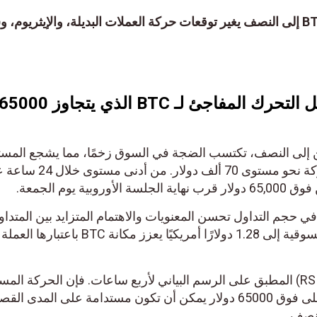
تحديث سعر البيتكوين: تخفيض BTC إلى النصف يغير توقعات حركة العملات البديلة، والإيثريوم، وس
تحديث سعر البيتكوين: هل التحرك المفاجئ لـ BTC الذي يتجاوز 65000
إلى النصف، تكتسب الضجة في السوق زخمًا، مما يشجع المستثم
على المراهنة على مزيد من الحركة نحو مستوى 70 ألف دولار. من أدنى مستوى خلال 24 ساعة ع
لارتفاع الكبير بنسبة 15% في حجم التداول تحسن المعنويات والاهتمام المتزايد بين المتداولي
ارتفاع آخر بنسبة 5٪ في القيمة السوقية إلى 1.28 دولارًا أمريكيًا يعزز مكانة BTC باعتبارها العملة
استنادًا إلى مؤشر القوة النسبية (RSI) المطبق على الرسم البياني لأربع ساعات. فإن الحركة المست
التي تسعى للحصول على دعم أعلى فوق 65000 دولار يمكن أن تكون مستدامة على المدى القصير.
ف.