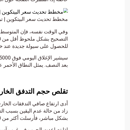
مخطط تحديث سعر البيتكوين | ترادي
للحصول على سيولة جديدة عند خط ال
بعد النصف. يمثل النطاق الأحمر على
تقلص حجم التدفق الخارجي لصندوق
زاد من حالة عدم اليقين بسبب التوت
بشكل مباشر، فأرسلت أكثر من 300 صاروخ باليستي في مجالها الجوي.
إذا تصاعدت الحرب في غرب آسيا بسبب