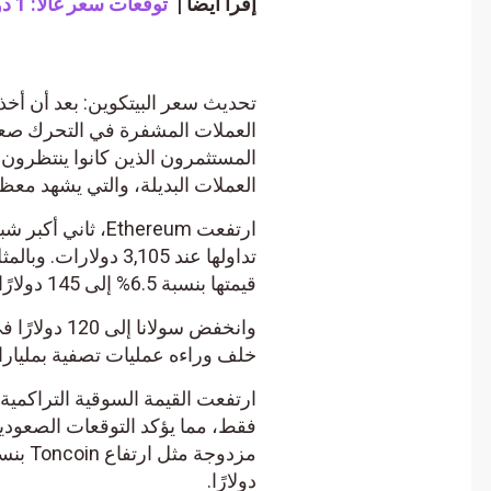
إقرأ أيضاَ |
توقعات سعر غالا: 1 دولار أمريكي في الأفق بعد انخفاض سعر البيتكوين إلى النصف؟
تحديث سعر البيتكوين: بعد أن أخذ ا
العملات المشفرة في التحرك صعودًا
المستثمرون الذين كانوا ينتظرون ال
العملات البديلة، والتي يشهد معظم
قيمتها بنسبة 6.5% إلى 145 دولارًا.
وانخفض سولانا 
خلف وراءه عمليات تصفية بمليارات 
فقط، مما يؤكد التوقعات الصعودية ل
دولارًا.