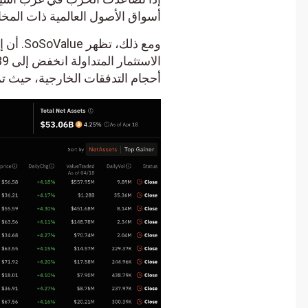
أسواق الأصول العالمية ذات المخاط
ومع ذلك، 
أحجام التدفقات الخارجية، حيث تم سحب 89.99 مليون دولار من GBTC ETF ف