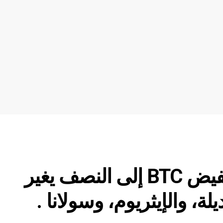
تحديث سعر البيتكوين: تخفيض BTC إلى النصف يغير
، والإيثريوم، وسولانا .