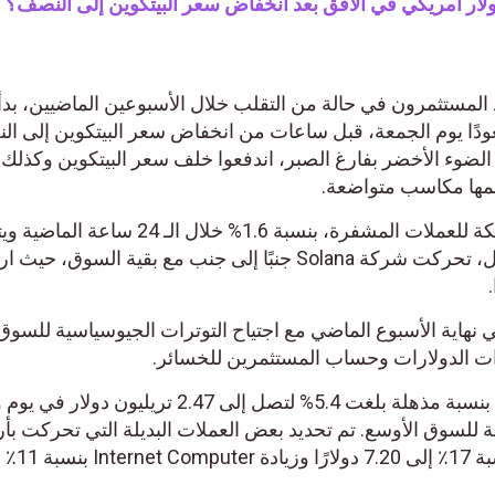
لمستثمرون في حالة من التقلب خلال الأسبوعين الماضيين، بدأ 
 يوم الجمعة، قبل ساعات من انخفاض سعر البيتكوين إلى النصف
ضوء الأخضر بفارغ الصبر، اندفعوا خلف سعر البيتكوين وكذلك
ها مكاسب متواضعة.
ارتفعت Ethereum، ثاني أكبر شبكة للعملات المشفرة، بنسبة 1.6% خلال الـ 24 ساعة الماضية ويتم
تداولها عند 3,105 دولارات. وبالمثل، تحركت شركة Solana جنبًا إلى جنب مع بقية السوق، حيث
إلى 120 دولارًا في نهاية الأسبوع الماضي مع اجتياح التوترات الجيوسياسية للسوق، 
الدولارات وحساب المستثمرين للخسائر.
ارتفعت القيمة السوقية التراكمية بنسبة مذهلة بلغت 5.4% لتصل إلى 2.47 تريليون دولار في يو
لسوق الأوسع. تم تحديد بعض العملات البديلة التي تحركت بأرقا