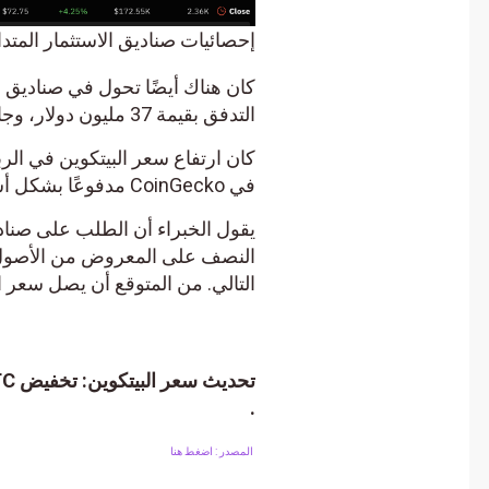
إحصائيات صناديق الاستثمار المتداولة في ال
التدفق بقيمة 37 مليون دولار، وجاءت BlackRock في المرتبة الثانية بمبلغ 18.76 مليون دولار.
في CoinGecko مدفوعًا بشكل أساسي بالطلب المتزايد على صناديق الاستثمار المتداولة.
يقول الخبراء أن الطلب على صناديق ا
النصف على المعروض من الأصول الرقم
التالي. من المتوقع أن يصل سعر البيتكوين إلى ذروته فوق 0
.
المصدر : اضغط هنا