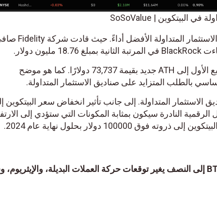
بيتكوين | SoSoValue
كان هناك أيضًا تحول في صناديق الاستثمار المتداولة الأفضل أداءً. حيث قادت شركة Fidelity صافي
كان ارتفاع سعر البيتكوين في الربع الأول إلى ATH جديد بقيمة 73,737 دولارًا. كما هو موضح
لاستثمار المتداولة. إلى جانب تأثير انخفاض سعر البيتكوين إلى
ية النادرة سيكون بمثابة المكونات التي ستؤدي إلى الارتفاع
10000 دولار بحلول نهاية عام 2024.
تحديث سعر البيتكوين: تخفيض BTC إلى النصف يغير توقعات حركة العملات البديلة، والإيثريوم، وس