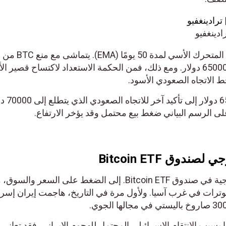
نغفيو
وفي الوقت نفسه، فإن المتوسط ​​المتحرك الأسي لمدة 50 يومًا (EMA). يتماشى مع منع BTC من
التصحيح بشكل ملحوظ أقل من 65000 دولار. ومع ذلك، فمن الحكمة الاستعداد لاكتساح قصير الأج
اتجاه الصعودي الأسود.
سيشير الإغلاق اليومي فوق 65000 دولار إلى تأكيد آخر للاتجاه الصعودي الذي 
 الرسم البياني ضغط بيع محتمل وقد يؤخر الارتفاع.
 Bitcoin ETF
أدى ارتفاع صافي التدفقات الخارجية في صندوق Bitcoin ETF. إلى الضغط على السعر والسوق، مم
رات في غرب آسيا. ولأول مرة في التاريخ، هاجمت إيران إسرائي
 الانتقام الإسرائيلي المحتمل للهجوم الإيراني. فقد تعاني