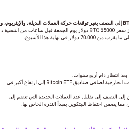
تحديث سعر البيتكوين: تخفيض BTC إلى النصف يغير توقعات حركة العملات البديلة، والإيثريوم، وس
تحديث سعر البيتكوين حيث تجاوز سعر BTC 65000 دولار يوم الجمعة قبل ساعات من التنصيف.
د انتظار دام أربع سنوات.
قد يؤدي تقلص حجم التدفقات الخارجية لصافي صناديق Bitcoin ETF إلى ارتفاع أكبر في
 النصف إلى تقليل عدد العملات الجديدة التي تنضم إلى
ا يضمن احتفاظ البيتكوين بمبدأ الندرة الخاص بها.