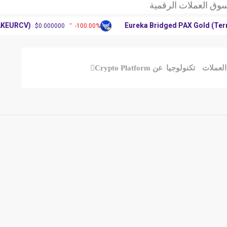
آرثر
ر عملة دوجكوين
URCV)
Eureka Bridged PAX Gold (Terra)(
$0.000000
-100.00%
 العملات الرقمية
آرثر
ر عملة دوجكوين
ملات
تكنولوجيا
عن Crypto Platform