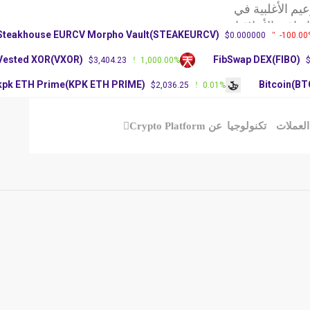
 الأغلبية في
اقية الأخلاقيات
Steakhouse EURCV Morpho Vault(STEAKEURCV)
$0.000000
-100
البيتكوين مع
Vested XOR(VXOR)
FibSwap DEX(FIBO
$3,404.23
1,000.00%
kpk ETH Prime(KPK ETH PRIME)
Bitcoin
$2,036.25
0.01%
ملات
تكنولوجيا
عن Crypto Platform