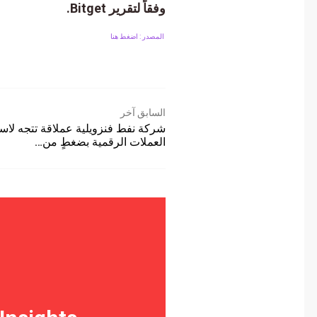
وفقاً لتقرير Bitget.
المصدر : اضغط هنا
السابق آخر
شركة نفط فنزويلية عملاقة تتجه لاستخد
العملات الرقمية بضغطٍ من…