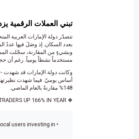
تبني العملات الرقمية يزد
مستخدماً نشطاً يومياً. رغم أن حجم سكا
أساس يوميّ. فيما شهدت نظيرتها الم
148% مقارنةً بالعام الماضي.
❖ MIDDLE EAST CRYPTO MARKET SURGES, DAILY TRADERS UP 166% IN YEAR
f local users investing in