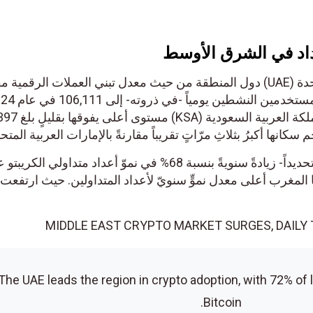
اد في الشرق الأوسط
تتصدّر دولة الإمارات العربية المتحدة (UAE) دول المنطقة من حيث معدل تبني العملات الرقمية مقا
وبشيءٍ من المقارنة، سجّلت المملكة العربية السعودية (KSA) مستوى أ
نها أكبرُ بثلاثِ مرّاتٍ تقريباً مقارنةً بالإمارات العربية المتحدة.
وكانت دولة الإمارات قد شهدت -تحديداً- زيادةً سنويةً بنسبة 68% في نموّ أعداد متداولي الكريبتو ع
غرب أعلى معدل نموٍّ سنويّ لأعداد المتداولين. حيث ارتفعت بن
• The UAE leads the region in crypto adoption, with 72% o
Bitcoin.