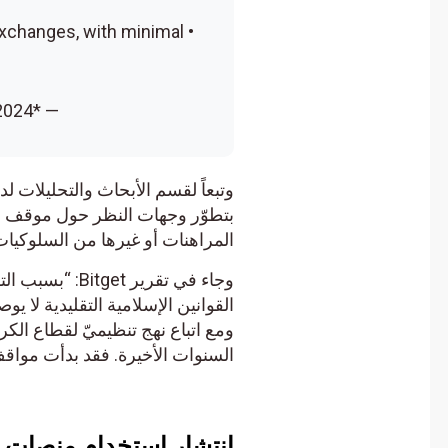
ed exchanges, with minimal
…
— *Walter Bloomberg (@DeItaone) April 22, 2024
بتطوّر وجهات النظر حول موقف الشري
المراهنات أو غيرها من السلوكيات الت
وجاء في تقرير get
القوانين الإسلامية التقليدية لا يوص
السنوات الأخيرة. فقد بدأت مواقف الد
انتشار استخدام منصات التد