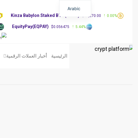
Arabic
Kinza Babylon Staked BTC(KBTC)
%
$83,270.00
0.00%
EquityPay(EQPAY)
0%
$0.056475
5.44%
الرئيسية
أخبار العملات الرقمية
مق