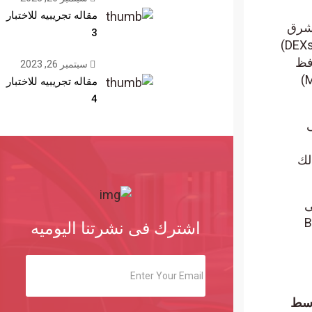
مقاله تجريبيه للاختبار
الشرق
3
الأوسط يعدون أيضاً من محبي نظم التمويل اللامركزي (DeFi). مستفيدين من منصاتٍ لامركزيةٍ (DEXs)
حافظ
سبتمبر 26, 2023
مقاله تجريبيه للاختبار
4
اشترك فى نشرتنا اليوميه
لأوسط