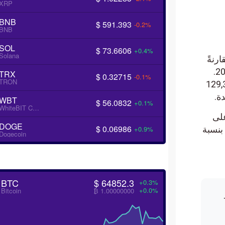
XRP
BNB
$ 591.393
-0.2%
BNB
SOL
$ 73.6606
+0.4%
Solana
رنةً
بعدد السكان. إذ وصَلَ فيها عددُ المستخدمين النشطين يومياً -في ذروته- إلى 106,111 في عام 2024.
TRX
$ 0.32715
-0.1%
TRON
على يفوقها بقليلٍ بلغ 129,397
WBT
$ 56.0832
+0.1%
WhiteBIT Coin
لى
DOGE
$ 0.06986
سبة
+0.9%
Dogecoin
BTC
$ 64852.3
+0.3%
+0.0%
Bitcoin
₿ 1.00000000