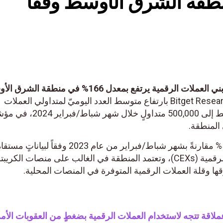
16% في منطقة الشرق الأوسط وفقاً
بقيادة الإمارات العربية المتحدة، تبني العملات الرقمية يرتفع بمعدل 166% في منطقة الشرق ا
أفاد موقع Bitget Research بارتفاع متوسط العدد اليوميّ لمتداولي العملات
الرقمية في منطقة الشرق الأوسط إلى 500,000 متداولٍ خلال شهر شباط/فبراير 2024، في مؤشرٍ
منطقة.
وتمثّل هذه الزيادة قفزةً بنسبة 51% مقارنةً بشهر شباط/فبراير من عام 2023 وفقاً لبياناتٍ م
منصّاتٍ مركزيةٍ لتداول العملات الرقمية (CEXs)، وتعتمد المنطقة في الغالب على منصات الكريبتو
 وقلة العملات الرقمية المتوفرة في المنصات المحلية.
ة تتجه لاستخدام العملات الرقمية بضغطٍ من العقوبات الأمريك