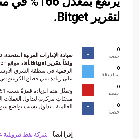
يرتفع بمعدل 6
لتقرير Bitget.
0
حصة
وفقاً لتقرير Bitget.
0
سقسقة
على زيادة تبني قطاع الكريبتو في ال
0
حصة
0
العالمية للتداول بسبب تواضع سوقها
حصة
إقرأ أيضاَ |
شركة نفط فنزويلية عملاق