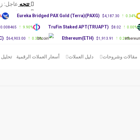
تتجه
عاجل: زعيم
تتجه
قد تجبر اتف
Eureka Bridged PAX Gold (Terra)(PAXG)
.00%
$4,187.30
0.34
تتجه
انخفض سعر 
)
TruFin Staked APT(TRUAPT)
$0.008465
9.90%
$8.02
0.0
(BTC)
Ethereum(ETH)
$64,903.00
0.30%
$1,913.91
0.20%
الات وشروحات
دليل العملات
أسعار العملات الرقمية
تحليل الع