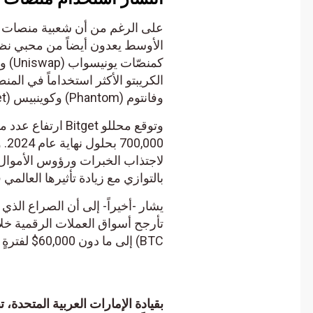
وفانتوم (Phantom) وكوينبيس (Coinbase Wallet) وبيتجيت (Bitget Wallet).
وتوقع محللو Bitget
00,000
لاجتذاب الخبرات ورؤوس الأموال و
بالتوازي مع زيادة تأثيرها العالمي في
يشار -أخيراً- إلى أن الصراع الذي ن
BTC) إلى ما دون 60,000$ لفترةٍ وجيزةٍ خلال الأسبوع الماضي.