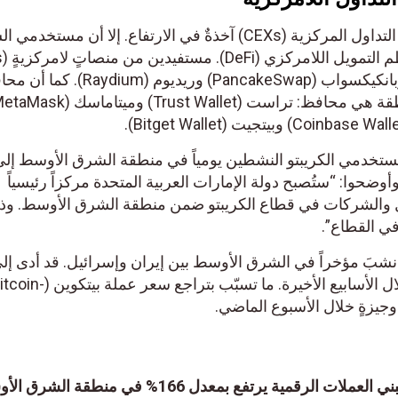
على الرغم من أن شعبية منصات التداول المركزية (CEXs) آخذةٌ في الارتفاع. إلا أن مستخدمي 
كمنصّات يونيسواب (Uniswap) وبانكيكسواب (PancakeSwap) وريديوم (Raydium). كما أن م
الكريبتو الأكثر استخداماً في المنطقة هي محافظ: تراست (Trust Wallet) وميتاماسك (MetaMask)
 ارتفاع عدد مستخدمي الكريبتو النشطين يومياً في منطقة الشرق الأوسط إلى
7 بحلول نهاية عام 2024. وأوضحوا: “ستُصبح دولة الإمارات العربية المتحدة مركزاً رئيسياً
الشركات في قطاع الكريبتو ضمن منطقة الشرق الأوسط. وذلك
 القطاع”.
شبَ مؤخراً في الشرق الأوسط بين إيران وإسرائيل. قد أدى إلى
تأرجح أسواق العملات الرقمية خلال الأسابيع الأخيرة. ما تسبّب بتراجع سعر عملة بيتكوين (Bitcoin-
بقيادة الإمارات العربية المتحدة، تبني العملات الرقمية يرتفع بمعدل 166% في منطقة الشرق ا