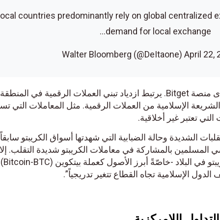
• Local countries predominantly rely on global centraliz
demand for local exchange
وتبعاً لقسم الأبحاث والتحليلات لدى منصة Bitget. يرتبط ازدياد تبني العملات الرقمية في المنطقة ج
عة الإسلامية من العملات الرقمية. مثل المعاملات التي تسهّل
ي تعتبر غير أخلاقية.
Bit: “بسبب التقلبات الشديدة وحالة الضبابية التي شهدتها أسواق الكريبتو سابقاً. ف
ي المسلمين بالمشاركة في معاملات الكريبتو شديدة التقلب. إلا أنه
ومع اتباع نهج تنظيميّ لقطاع الكريبتو في البلاد -خاصّةً 
ول الإسلامية تجاه القطاع تتغير تدريجياً”.
اول اللامركزية