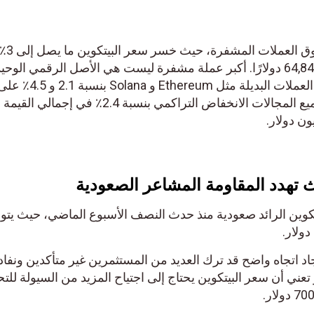
اجتاحت عمليات البيع المفاجئة سوق العملات المشفرة، حيث خسر سعر ا
قيمته خلال 24 ساعة ليصل إلى 64,840 دولارًا. أكبر عملة مشفرة ليست هي الأصل الرقمي الوحيد
المنطقة الحمراء، حيث انخفضت العملات البديلة مثل Ethereum و Solana بنسبة 2.1 و 4.5٪ على
التوالي. يعكس هذا التراجع في جميع المجالات الانخفاض التراكمي بنسبة 2.4٪ في إجمالي القيمة
تهدد المقاومة المشاعر الصعودية
ين الرائد صعودية منذ حدث النصف الأسبوع الماضي، حيث يتوقع
اتجاه واضح قد ترك العديد من المستثمرين غير متأكدين ونفاد
اومة عند 67000 دولار تعني أن سعر البيتكوين يحتاج إلى اجتياح المزيد من السيولة للتحق