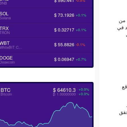
$ 590.441
-0.5%
BNB
SOL
$ 73.1926
+0.1%
Solana
لبيتكوين ما يصل إلى 3٪ من
 في
TRX
$ 0.32717
+0.1%
TRON
WBT
$ 55.8826
-0.1%
WhiteBIT Coin
DOGE
$ 0.06947
+0.7%
Dogecoin
BTC
$ 64610.3
+0.0%
+0.0%
Bitcoin
₿ 1.00000000
ق