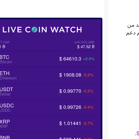
من
لار إذا تم دعم
RKET CAP
24H VOLUME
2091 B
$ 47.52 B
BTC
$ 64610.3
+0.0%
Bitcoin
ETH
$ 1908.08
-0.2%
Ethereum
USDT
$ 0.99770
-0.2%
Tether
USDC
$ 0.99726
-0.4%
USDC
XRP
$ 1.01441
-2.7%
XRP
BNB