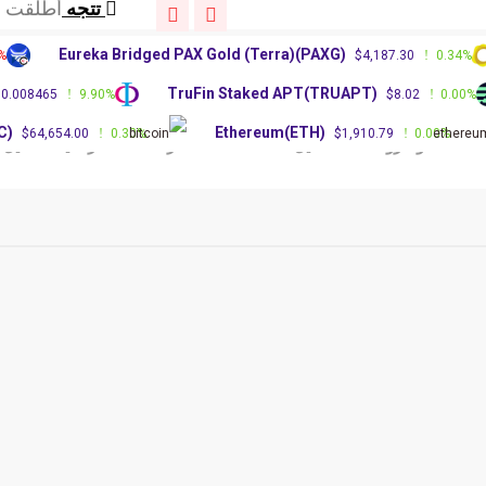
تتجه
عاجل: زعيم
تتجه
قد تجبر اتف
Eureka Bridged PAX Gold (Terra)(PAXG)
.00%
$4,187.30
0.34
تتجه
أطلقت شرك
)
TruFin Staked APT(TRUAPT)
$0.008465
9.90%
$8.02
0.0
تتجه
عاجل: زعيم
تتجه
قد تجبر اتف
(BTC)
Ethereum(ETH)
$64,654.00
0.30%
$1,910.79
0.00%
الات وشروحات
دليل العملات
أسعار العملات الرقمية
تحليل الع