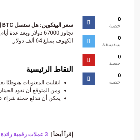
0
سعر البيتكوين: هل ستصل BTC إلى 60 ألف دولار هذا الأسبوع؟
حصة
0
الكهوف بمبلغ 64 ألف دولار.
سقسقة
0
حصة
النقاط الرئيسية
0
حصة
انقلبت المعنويات هبوطيًا بعد فشل Bitcoin في تجاوز 70,000 دولار بع
ومن المتوقع أن تقود الحيتان الارتفاع إلى 75 ألف دولار و100 
يمكن أن تندلع حملة شراء عند الانخ
إقرأ أيضاَ |
3 عملات رقمية رائدة للشراء بدلاً من XRP بتصاعد القضية القانونية بين RIPPLE و SEC.