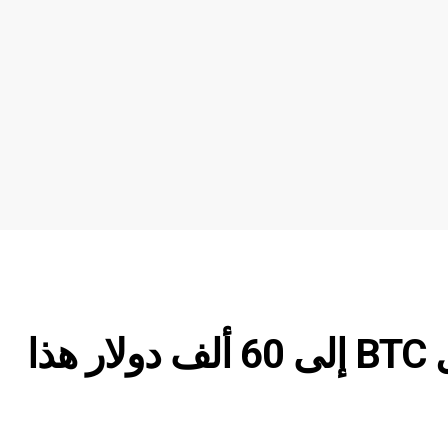
سعر البيتكوين: هل ستصل BTC إلى 60 ألف دولار هذا