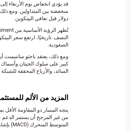
دولار قبل تعافي البيتكوين.
النصف. تاريخيًا، ارتفع سعر البيتكوي
الصعودية.
كبير على سلوك الحيتان وأسماك الق
السائد، والأرباح المحققة للشبكة مق
المزيد من الألم للمستثمري
يتجه المسار ذو المقاومة الأقل بسر
المتوسط ​​المتحرك (MACD) بإشارة شراء على الرسم البياني لأربع ساعات.