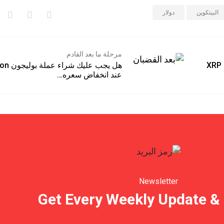
بيتكوين
دولار
مرحلة ما بعد القادم
دة للشراء بدلاً من XRP
هل يجب عليك شراء عملة 
عند انخفاض سعره…
Newsletter
Get Every Weekly Update &