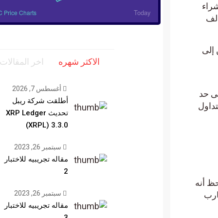
ملة شراء
Today
BTC Price Charts
الانخفاض إلى 60 ألف
إلى
الاكثر شهره
اخر المقالات
أغسطس 7, 2026
مد إلى حد
أطلقت شركة ريبل
ول
تحديث XRP Ledger
(XRPL) 3.3.0
سبتمبر 26, 2023
مقاله تجريبيه للاختبار
2
أنه
سبتمبر 26, 2023
رب
مقاله تجريبيه للاختبار
3