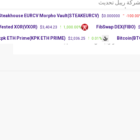
 الأغلبية في
اقية الأخلاقيات
Steakhouse EURCV Morpho Vault(STEAKEURCV)
$0.000000
-100
ة ريبل تحديث
Vested XOR(VXOR)
FibSwap DEX(FIBO
$3,404.23
1,000.00%
 الأغلبية في
اقية الأخلاقيات
kpk ETH Prime(KPK ETH PRIME)
Bitcoin
$2,036.25
0.01%
ملات
تكنولوجيا
عن Crypto Platform