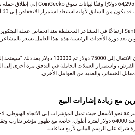
قد يؤدي انخفاض يوم الأربعاء إلى 64,295 دولارًا وفقًا لبيانات سوق CoinGecko إلى إطلاق ح
منخفضة بين المتداولين. ومع ذلك، قد يكون من السابق لأوانه استبعاد استمرار 
تُظهر الرؤية الأساسية من Santiment ارتفاعًا في المشاعر المختلطة منذ انخفاض عملة البيتكوين 
ن بعد دورة الأحداث الرئيسية هذه. هذا العامل يشعر بالمشاعر
ومع ذلك، يعتقد باحثو سانتيمنت أن الانتقال إلى 75000 دولار ثم 100000 دولار بعد ذلك “سيعت
رش، واستمرار العملات الخاملة في التدفق مرة أخرى إلى التدا
ابل الخسائر، والعديد من العوامل الأخرى.
ن مع زيادة إشارات البيع
عة نحو الأسفل حيث تميل المؤشرات إلى الاتجاه الهبوطي. لاحظ 
من غير المرجح أن يستمر الدعم عند 64000 دولار لفترة أطول، خاصة مع ظهور مؤشر تقارب وتقا