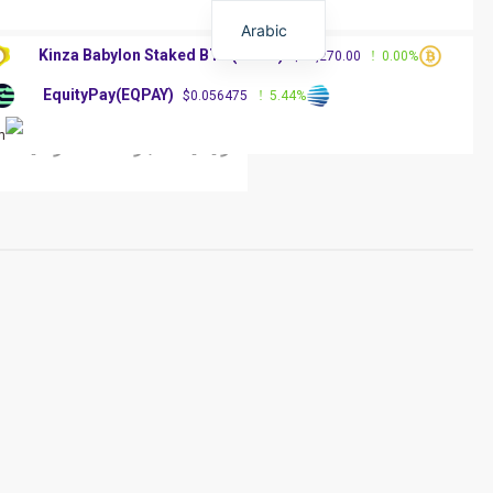
Arabic
Kinza Babylon Staked BTC(KBTC)
%
$83,270.00
0.00%
EquityPay(EQPAY)
0%
$0.056475
5.44%
الرئيسية
أخبار العملات الرقمية
مق