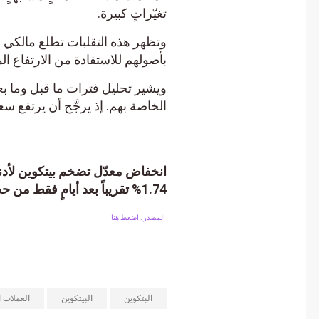
تغيّراتٍ كبيرة.
بأصولهم للاستفادة من الارتفاع المح
الخاصة بهم. إذ يرجَّح أن يرتفع سع
انخفاض معدّل تضخم بيتكوين لأدنى 
1.74% تقريباً بعد أيامٍ فقط من حدث التنصيف الأخير.
المصدر : اضغط هنا
البتكوين
البيتكوين
العملات الرق