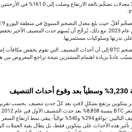
وسجّلت عدة بلدان في عام 2023 معدلات تضخّم بالغة الارتفاع وصلت إلى 161.0% في الأرجنتين
وسجّل الاتحاد الأوروبي معدلات تضخّم أقلّ. حيث بلغ معدل التضخم السنويّ في منط
فقط في كانون الأول/ديسمبر من عام 2023. مع ذلك، يُرجَّح أن يُسهم حدث التنصيف الأخير بخفض
ى ندرتها وسلوكيات مستثمريها.
ويشير هذا الاتجاه الهابط لمعدّل تضخم BTC إلى أن أحداث التنصيف. التي تقوم بخفض مكافآت إصد
ّب عادةً بزيادة اهتمام المشترين نتيجة تراجع المعروض من هذه
3,230
وسطياً بعد وقوع أحداث التنصيف
 بيتكوين يرتفع بشكلٍ لافتٍ بعد كلّ حدثِ تنصيف. بحسب تقريرٍ
لموقع CoinGecko، حيث ارتفع سعر BTC بنسبة 58
تراجع هذه النسبة بعد حدثي التنصيف التاليين -بواقع 294% و540% توالياً- يبقى نمط ارتفاع الس
ثير هذه الأحداث على بيتكوين فقط، بل يطال بقية العملات الرقم