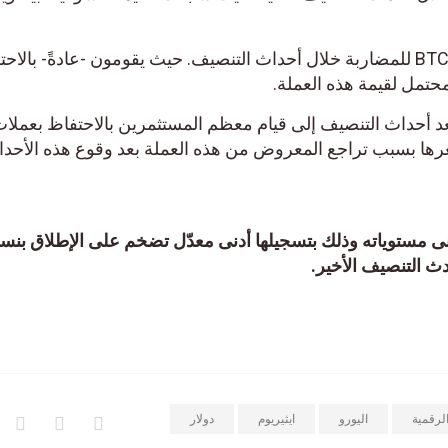
وتظهر هذه التقلبات تطلع مالكي BTC للمضاربة خلال أحداث التنصيف. حيث يقومون -عادةً- بالاحتف
تمل لقيمة هذه العملة.
ويشير تحليل فت
رها بسبب تراجع المعروض من هذه العملة بعد وقوع هذه الأحداث.
مستوياته وذلك بتسجيلها أدنى معدّل تضخم على الإطلاق بنسبة
مية
اليورو
ايثيريوم
دولار