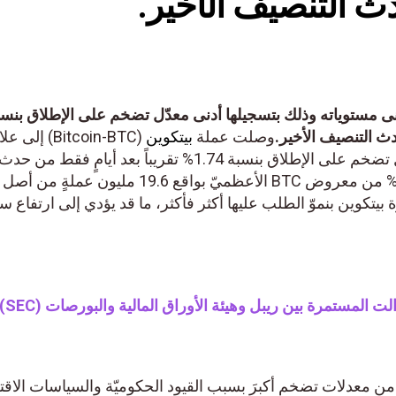
ث التنصيف الأخير.
مستوياته وذلك بتسجيلها أدنى معدّل تضخم على الإطلاق بنسبة
وصلت عملة
بيتكوين
(Bitcoin-BTC) إلى علامةٍ
فارقةٍ جديدة بتسجيلها أدنى معدّل تضخم على الإطلاق بنسبة 1.74% تقريباً بعد أيامٍ فقط من حدث
التنصيف الأخير؛ وبعد إصدار 93.3% من معروض BTC الأعظميّ بواقع 19.6 مليون عم
يتكوين بنموّ الطلب عليها أكثر فأكثر، ما قد يؤدي إلى ارتفاع سعر
المستمرة بين ريبل وهيئة الأوراق المالية والبورصات (SEC).
من معدلات تضخم أكبرَ بسبب القيود الحكوميّة والسياسات الاقتصا