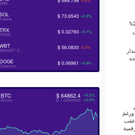
$ 589.758
-0.6%
BNB
SOL
$ 73.6543
+0.3%
Solana
قة اليورو 2.9%
TRX
$ 0.32760
+0.1%
TRON
WBT
$ 56.0830
-0.0%
WhiteBIT Coin
ار
DOGE
$ 0.06961
+0.9%
Dogecoin
BTC
$ 64862.4
+0.2%
+0.0%
Bitcoin
₿ 1.00000000
8,8% بعد حدث التنصيف الأول في عام 2012. ورغمَ
عر عقب
ية