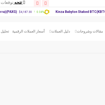
تتجه
تحديث سوق
تتجه
توقعات سعر XRP: 
)(PAXG)
Kinza Babylon Staked BTC(KBTC)
$4,187.30
0.34%
$
تتجه
توقعات سعر 
تتجه
تحديث سوق
تتجه
توقعات سعر XRP: 
الات وشروحات
دليل العملات
أسعار العملات الرقمية
تحليل الع