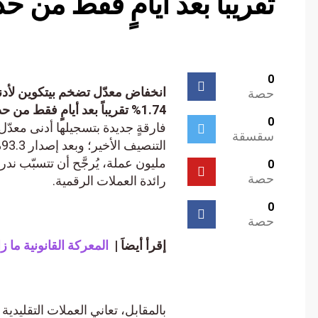
تقريباً بعد أيامٍ فقط من حد
0
انخفاض معدّل تضخم بيتكوين لأدنى 
حصة
1.74% تقريباً بعد أيامٍ فقط من حدث التنصيف الأخير.
0
سقسقة
مليون عملة، يُرجَّح أن تتسبّب ندرة ب
0
حصة
رائدة العملات الرقمية.
0
حصة
إقرأ أيضاَ |
المعركة القانونية ما زالت 
بالمقابل، تعاني العملات التقليدية 