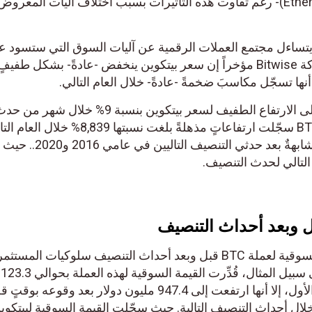
الكبرى -مثل إيثيريوم (Ethereum-ETH)- رغم تفاوت هذه التأثيرات بسبب اختلاف آليات المعروض 
ساءل مجتمع العملات الرقمية عن آليات السوق التي ستسود على
المدى القصير. عن ذلك قالت شركة Bitwise مؤخراً إن سعر بيتكوين ينخفض -عادةً- بشكل طفيفٍ
ا تسجّل مكاسبَ ضخمةً -عادةً- خلال العام التالي.
كما أشارت شركة إدارة الأصول إلى الارتفاع الطفيف لسعر بيتكوين بنسبة 9% خلال شهر من حدث
التنصيف عام 2012. إلا أن قيمة BTC سجّلت ارتفاعاتٍ مذهلةً بلغت نسبتها 8,839% خلال العام التال
للحدث. وتكرّرت أنماطٌ سعريةٌ مشابهةٌ بعد حدثي التنصيف التاليين في عامي 6
 وبعد أحداث التنصيف
تعكس التقلبات الشديدة للقيمة السوقية لعملة BTC قبل وبعد أحداث التنصيف سلوكيات المستثمري
خلال هذه الأوقات الحاسمة. فعلى سبيل المثال، قُدِّرت القيمة السوقية لهذه العملة بحوالي 123.3
مليون دولار خلال حدث التنصيف الأول، إلا أنها ارتفعت إلى 947.4 مليون دولار بعد وقوعه بوقتٍ 
 أحداث التنصيف التالية. حيث سجّلت القيمة السوقية لبيتكوين