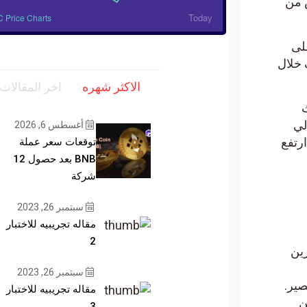
من
Today
BTC Price Charts
 خلال
الاكثر شهره
اخر المقالات
ي
أغسطس 6, 2026
201 و2020.. حيث ارتفع
توقعات سعر عملة
BNB بعد حصول 12
شركة
سبتمبر 26, 2023
مقاله تجريبيه للاختبار
2
ن
سبتمبر 26, 2023
قصير.
مقاله تجريبيه للاختبار
3