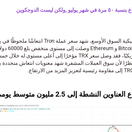
٤ عملات ميمية للارتفاع بنسبة ٥٠ مرة في شهر يوليو ,ولكن ليست الدوجكوين
تحليل سعر TRON: في تحدٍ لديناميكية السوق الأوسع، شهد سعر عملة Tron انتعاشًا ملحوظًا
في حين أن الأصول الرائدة مثل Bitcoin و Ethereum وصلت إلى مستوى منخفض بلغ 60000 دول
أمريكي وسجلت 3233 دولارًا أمريكيًا، فقد وصل سعر TRX مؤخرًا إلى أعلى مستوى له خلال خم
ار أمريكي. نظرًا لأن سوق العملات المشفرة شهد معنويات انتعاش متجددة بدءً