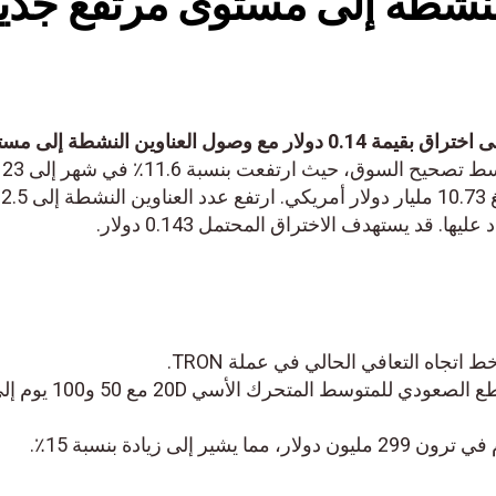
لنشطة إلى مستوى مرتفع جديد
تحليل سعر TRON: تتطلع TRX إلى اختراق بقيمة 0.14 دولار مع وصول العناوين النشطة إلى مس
تظهر TRX مرونة وسط تصحيح السوق، حيث ارتفعت بنسبة 11.6٪ 
دولار أمريكي مع قيمة سوقية تبلغ 10.73 مليار دولار أمريكي. ارتفع عدد العناوين النشطة إلى 2.5
. قد يستهدف الاختراق المحتمل 0.143 دولار.
جاه التعافي الحالي في عملة TRON.
من المفترض أن يؤدي التقاطع الصعودي للمتوسط ​​المتحرك الأسي 20D مع 50 و100 يوم إلى
لى زيادة بنسبة 15٪.