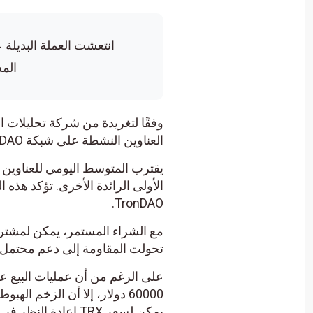
انتعشت العملة البديلة ع
المشا
العناوين النشطة على شبكة TronDAO يتزايد بشكل مطرد منذ بداية العام.
الأولى الرائدة الأخرى. تؤكد هذه ال
TronDAO.
تحولت المقاومة إلى دعم محتمل، تقفز عملة ترون فوق 12% لت
60000 دولار، إلا أن الزخم اله
يمكن لسعر TRX إعادة النظر في خط الاتجاه الصعودي والبحث عن الدعم للقفزة التالية.