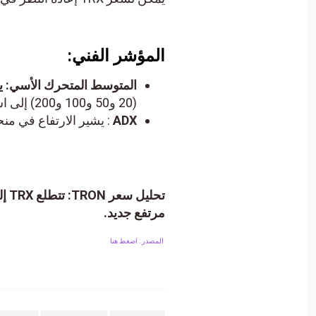
المؤشر الفني:
المتوسط ​​المتحرك الأسي: ي
(20 و50 و100 و200) إلى استعادة المعنويات الصعودية.
ADX
: يشير الارتفاع في منحدر ADX إلى أن المشترين يكتسبون الزخم تدري
مرتفع جديد.
المصدر : اضغط هنا