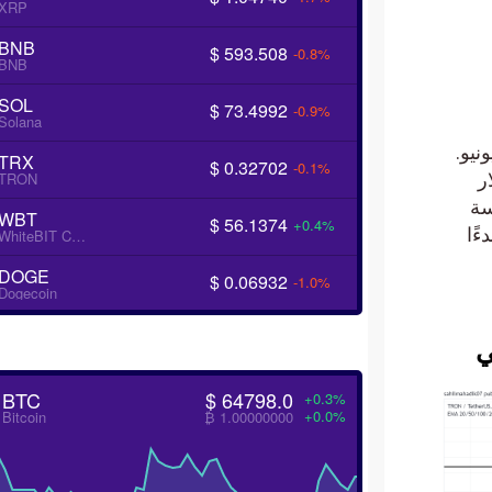
XRP
BNB
$ 593.508
-0.8%
BNB
SOL
$ 73.4992
-0.9%
Solana
 في يونيو.
TRX
$ 0.32702
-0.1%
ار
TRON
سة
WBT
$ 56.1374
+0.4%
ا
WhiteBIT Coin
DOGE
$ 0.06932
-1.0%
Dogecoin
BTC
$ 64798.0
+0.3%
+0.0%
Bitcoin
₿ 1.00000000