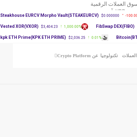
 العملات الرقمية
 آرثر
Steakhouse EURCV Morpho Vault(STEAKEURCV)
$0.000000
-100
عر عملة دوجكوين
Vested XOR(VXOR)
FibSwap DEX(FIBO
$3,404.23
1,000.00%
kpk ETH Prime(KPK ETH PRIME)
Bitcoin
$2,036.25
0.01%
عملات
تكنولوجيا
عن Crypto Platform