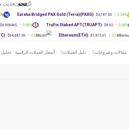
تتجه
تحديث سوق
تتجه
توقعات سعر XRP:
Eureka Bridged PAX Gold (Terra)(PAXG)
.00%
$4,187.30
0.34
تتجه
توقعات س
)
TruFin Staked APT(TRUAPT)
$0.008465
9.90%
$8.02
0.0
(BTC)
Ethereum(ETH)
$64,687.00
0.50%
$1,913.61
2.10%
قالات وشروحات
دليل العملات
أسعار العملات الرقمية
تحليل ال