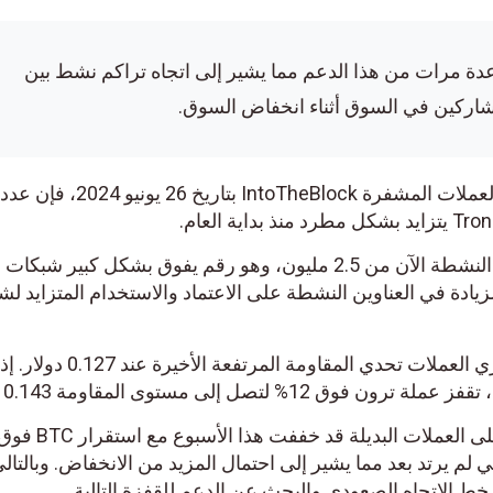
دة مرات من هذا الدعم مما يشير إلى اتجاه تراكم نشط بين
ركين في السوق أثناء انخفاض السوق.
وفقًا لتغريدة من شركة تحليلات العملات المشفرة IntoTheBlock بتاريخ 26 يونيو 2024، فإن عدد
يقترب المتوسط ​​اليومي للعناوين النشطة الآن من 2.5 مليون، وهو رقم يفوق بشكل كبير شبك
زيادة في العناوين النشطة على الاعتماد والاستخدام المتزايد لشب
مع الشراء المستمر، يمكن لمشتري العملات تحدي المقاومة المرتفعة الأخيرة عند 0.127 دولار. إذا
صل إلى مستوى المقاومة 0.143 دولار
على الرغم من أن عمليات البيع على العملات البديلة قد خففت هذا الأسبوع مع استقرار BTC فوق
بوطي لم يرتد بعد مما يشير إلى احتمال المزيد من الانخفاض. وبالتالي،