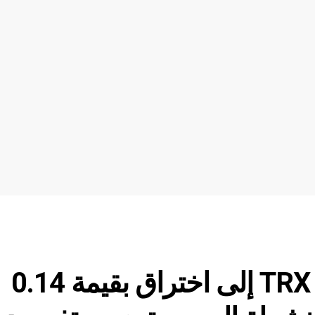
تحليل سعر TRON: تتطلع TRX إلى اختراق بقيمة 0.14