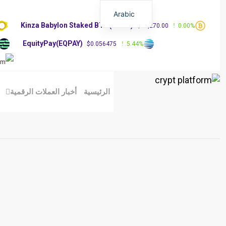
Arabic
Kinza Babylon Staked BTC(KBTC)
%
$83,270.00
0.00%
EquityPay(EQPAY)
0%
$0.056475
5.44%
الرئيسية
أخبار العملات الرقمية
م