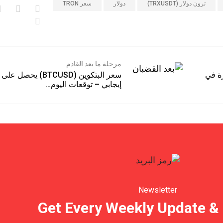
ترون دولار (TRXUSDT)
دولار
سعر TRON
مرحلة ما بعد القادم
 بنسبة ٥٠ مرة في
سعر البتكوين (BTCUSD) يحصل عل
إيجابي – توقعات اليوم…
Newsletter
Get Every Weekly Update &