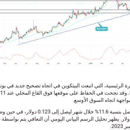
لرئيسية، التي اتبعت البيتكوين في اتجاه تصحيح جديد في يونيو،
أظهرت عملة الترون نمطًا مختلفًا. وقد نجحت في الحفاظ على موقعها فوق القاع المحلي عند
اجهة اتجاه السوق الأوسع.
أدى التحول الصعودي إلى رفع الأصل بنسبة 11.6% خلال شهر ليصل إلى 0.123 دولار، في
ية إلى 10.73 مليار دولار. يظهر تحليل الرسم البياني اليومي أن التعافي يتم بواسطة 
.