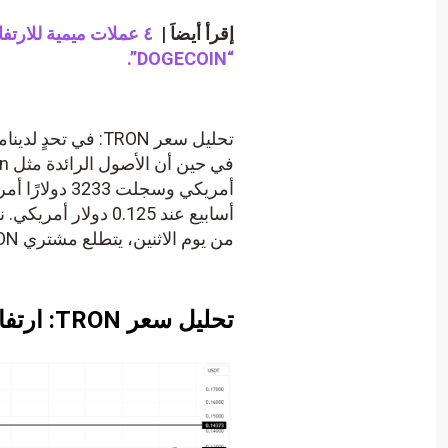
إقرأ أيضاَ |
“DOGECOIN”.
أسابيع عند 0.125 دول
من يوم الاثنين، يتطلع مشتري TRON إلى مقاومة رئيسية لتعزيز المزيد من الارتفاع.
تحليل سعر TRON: ارتفاع العناوين النشطة إلى 2.5 مليون متوسط ​​يومي