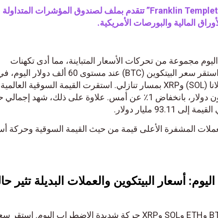
فرانكلين تمبلتون “Franklin Templeton” تتقدم بملف لصندوق المؤشرات المتداولة
يوم مجموعة من تحركات الأسعار المتباينة، مما أدى تكهنات
المستثمرين على مستوى العالم. استقر سعر البيتكوين (BTC) عند مستوى 60 ألف
تبعته أسعار الإيثريوم (ETH) وسولانا (SOL) وXRP بمسار تنازلي. استقرت القيمة السوقية العالمية
للعملات المشفرة عند 2.11 تريليون دولار، بانخفاض 1٪ عن أمس. علاوة على ذلك، شهد إجم
ملات المشفرة الأعلى قيمة من حيث القيمة السوقية وحركة أس
يوم: أسعار البيتكوين والعملات البديلة تثير حال
كما ذكرنا سابقًا، شهدت أسعار BTC وETH وSOL وXRP حركة شديدة الاضطراب اليوم. استقر 