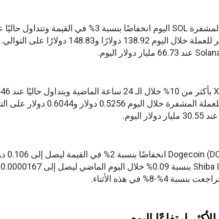
في الوقت نفسه، شهدت العملة المشفرة SOL اليوم انخفاضًا بنسبة 3% في القيمة وتتداول حال
142 دولارًا. وكان أدنى وأعلى سعر للعملة خلال اليوم 138.92 دولارًا و148.83 دولارًا على التوالي.
في غضون ذلك، انخفض سعر XRP بأكثر من 10% خلا
دولار. وكان أدنى وأعلى مستوى للعملة المشفرة خلال اليوم 0.5256 دولار 
في الوقت نفسه، شهد سعر n (DOGE
وب
كثر ارتفاعًا اليوم