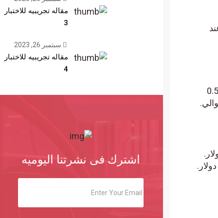
مقاله تجريبيه للاختبار
3
يًا عند
سبتمبر 26, 2023
مقاله تجريبيه للاختبار
4
ل الـ 24 ساعة الماضية ويتداول حاليًا عند 0.546
و0.6044 دولار على التوالي.
Dogecoi) انخفاضًا بنسبة 2% في القيمة ليصل إلى 0.106 دولار.
اشترك فى نشرتنا اليوميه
المثل، انخفض سعر Shiba Inu (SHIB) بنسبة 0.09% خلال اليوم الماضي ليصل إلى 0.0000167 دولار.