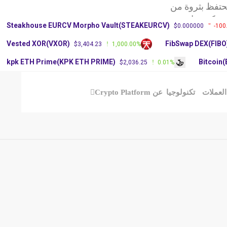
حتفظ بثروة من
ركة ريبل تحديث
Steakhouse EURCV Morpho Vault(STEAKEURCV)
$0.000000
-100
يم الأغلبية في
Vested XOR(VXOR)
FibSwap DEX(FIBO
$3,404.23
1,000.00%
kpk ETH Prime(KPK ETH PRIME)
Bitcoin
$2,036.25
0.01%
العملات
تكنولوجيا
عن Crypto Platform