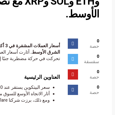
وETH وSOL
الأوسط.
0
حصة
الشرق الأوسط.
أثارت أسعار الع
0
تحركت في حركة مضطربة جنبًا إل
سقسقة
0
العناوين الرئيسية
حصة
سعر البيتكوين يستقر عند 60 ألف دولار اليوم.
0
حصة
أثار الاتجاه الأوسع للسوق 
ومع ذلك، برزت شركتا Flare وAptos كأكبر الرابحين اليوم.