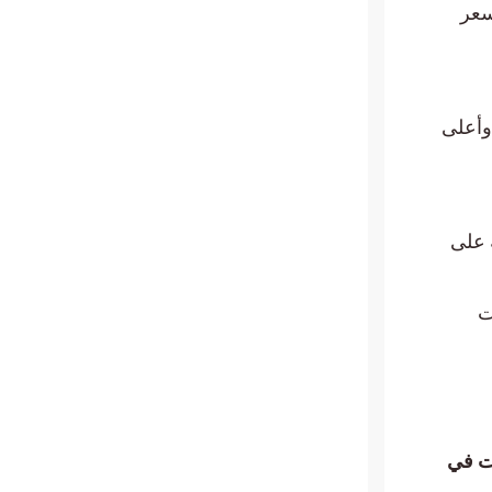
ى وأعلى سعر
ة. وكان أدنى وأعلى
عر للعملة على
ت
 مع تصاعد التوترات في