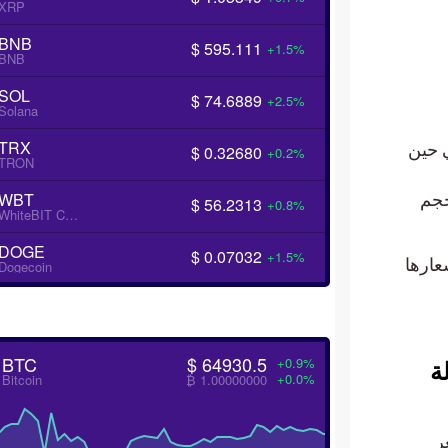
XRP
BNB
$ 595.111
+1.5%
BNB
SOL
$ 74.6889
+2.5%
Solana
TRX
 دولار اليوم، في حين
$ 0.32680
+0.2%
TRON
WBT
الي حجم
$ 56.2313
+0.8%
WhiteBIT Coin
DOGE
$ 0.07032
+1.5%
عارها
Dogecoin
BTC
$ 64930.5
+0.9%
ة
+0.0%
Bitcoin
₿ 1.00000000
سعر