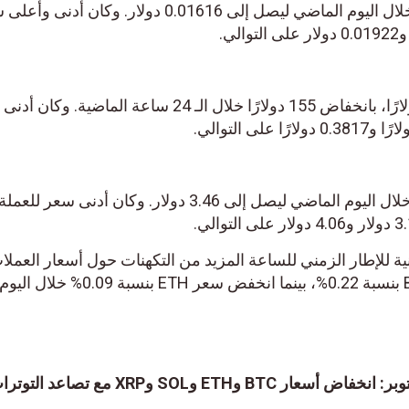
انخفض سعر BEAM بنسبة 16% خلال اليوم الماضي ليصل إلى 0.01616 دولار. وكان أدن
سجل سعر ENA اليوم 0.3057 دولارًا، بانخفاض 155 دولارًا خلال الـ 24 ساعة الماضي
انخفض سعر EIGEN بنسبة 15% خلال اليوم الماضي ليصل إلى 3.46 دولار. وكان أدنى س
نية للإطار الزمني للساعة المزيد من التكهنات حول أسعار العملا
المشفرة اليوم. انخفض سعر BTC بنسبة 0.22%، بينما انخفض سعر ETH بنسبة 0.09% خلال اليوم
أسعار العملات المشفرة في 3 أكتوبر: انخفاض أسعار BTC وETH وSOL وXRP