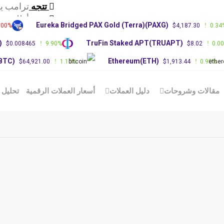
تتجه
ترامب ي
تتجه
أطلقت ش
Eureka Bridged PAX Gold (Terra)(PAXG)
.00%
$4,187.30
0.34
تتجه
عاجل: زع
)
TruFin Staked APT(TRUAPT)
$0.008465
9.90%
$8.02
0.0
(BTC)
Ethereum(ETH)
$64,921.00
1.10%
$1,913.44
0.90%
مقالات وشروحات
دليل العملات
أسعار العملات الرقمية
تحليل 