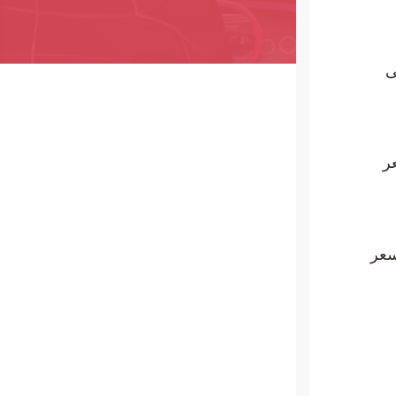
وكان أدنى
لى سعر
نى وأعلى سعر