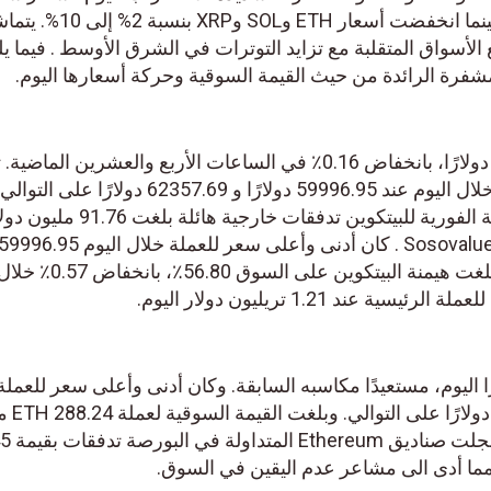
BTC عند مستوى 60 ألف دولار، بينما انخفضت أسعار ETH وSOL وXRP 
الأسواق المتقلبة مع تزايد التوترات في الشرق الأوسط . فيما ي
فرة الرائدة من حيث القيمة السوقية وحركة أسعارها اليوم.
استقر سعر البيتكوين عند 60765 دولارًا، بانخفاض 0.16٪ في الساعات الأربع والعشرين الماضية
تسجيل أدنى وأعلى سعر للعملة خلال اليوم عند 59996.95 دولارًا و 62357.69 دولارًا على التوال
سجلت صناديق الاستثمار المتداولة الفورية للبيتكوين تدفقات خارجية هائلة بلغت 76
و 62357.69 دولارًا على التوالي. بلغت هيمنة البيتكو
عند 1.21 تريليون دولار اليوم.
عر ETH عند 2,397 دولارًا اليوم، مستعيدًا مكاسبه السابقة. وكان أدنى وأعلى سعر للعم
اليوم 2,353.96 دولارًا و1.35
دولار اليوم. وفي الوق