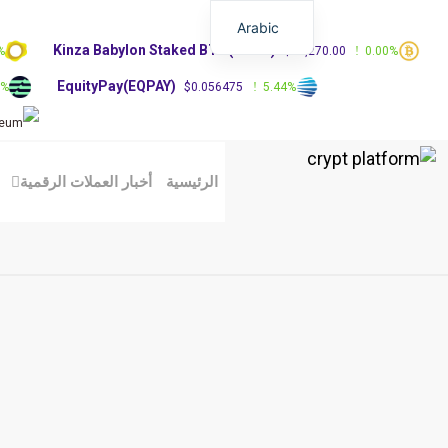
Arabic
Kinza Babylon Staked BTC(KBTC)
%
$83,270.00
0.00%
EquityPay(EQPAY)
0%
$0.056475
5.44%
الرئيسية
أخبار العملات الرقمية