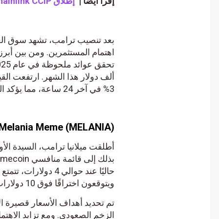
إقرأ أيضاَ |
إطلاق Chainlink CCIP على Sonic لتشغيل تطبيقات DeFi: ما التفاصيل؟
بعد تنصيب ترامب، تشهد سوق العمل
3% في آخر 24 ساعة، مما يؤكد التفاؤل المتزايد في القطاع.
Melania Meme (MELANIA)
حاليًا عند حوالي 4 دو
ويتوقعون اختراقًا فوق 10 دولارات في الأمد القريب.
الزخم الصعودي. ومع تزايد الاهتمام، 