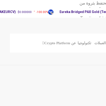
فظ بثروة من
ة ريبل تحديث
URCV)
Eureka Bridged PAX Gold (Terra)
$0.000000
-100.00%
 الأغلبية في
ملات
تكنولوجيا
عن Crypto Platform