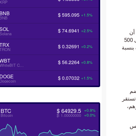
XRP
BNB
$ 595.095
+1.5%
BNB
SOL
$ 74.6941
+2.5%
Solana
2025. ويتوقع المستثمرون أن تتحول هذه العملات من 50 دولارًا إلى 500
TRX
$ 0.32691
+0.2%
زيادة بنسبة
TRON
WBT
$ 56.2264
+0.8%
WhiteBIT Coin
DOGE
$ 0.07032
+1.5%
Dogecoin
ضم
 تستقر
،
BTC
$ 64929.5
+0.9%
+0.0%
Bitcoin
₿ 1.00000000
كس