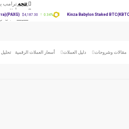
تتجه
ترامب يحت
تتجه
أطلقت شرك
(PAXG)
Kinza Babylon Staked BTC(KBTC)
$4,187.30
0.34%
$8
تتجه
عاجل: زعيم
الات وشروحات
دليل العملات
أسعار العملات الرقمية
تحليل الع