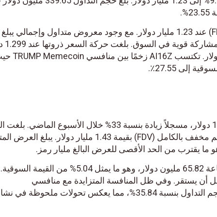
ارتفعت القيمة السوقية بنسبة 9.65% إلى 1.23 مليار دولار. بلغ حجم التداول 339.65 مليون
تظل القيمة المخففة بالكامل (FDV) عند 1.23 مليار
مليار رمز، يعكس نشاط التداول مشاركة قوية في السوق. بلغت حركة ال
قبل أن تستقر بالقرب من 1.12 دولار. تكتسب AI16Z زخمًا بين منافسي TRUMP Memecoin حيث
ى 27.55٪.
يتم تداول رمز SPX6900 عند 1.44 دولار، مسجلاً زيادة بنسبة 33% خلال الأسبوع الماضي. بلغت ا
السوقية 1.33 مليار دولار، مع تقييم مخفف بالكامل (FDV) بقيمة 1.43 مليار دولار. يبلغ العرض ا
بلغ حجم التداول على مدار 24 ساعة 65.82 مليون دولار، وهو ما يمثل 5.04% من القيمة السوقي
د 1.4354 دولار قبل أن يستقر. وفي ظل المنافسة المتزايدة مع منافسي
TRUMP Memecoin ، انخفض حجم التداول بنسبة 35.84%، مما يعكس تحولات ملحوظة في نشاط