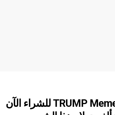
أفضل 5 منافسين لـ TRUMP Memecoin للشراء الآن