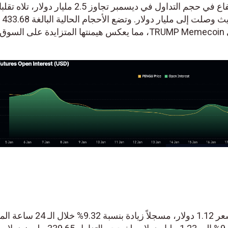
تكشف بيانات Coinglass عن ارتفاع في حجم التداول في ديسمبر تجاوز 2.5 مليار دولار، تلاه تقلبا
وحدثت ذروة أخرى في 7 يناير، حيث وصلت إلى مليا
دولار PENGU بين أفضل منافسي TRUMP Memecoin، مما يعكس هيمنتها المتزايدة على السوق
يتم تداول رمز AI16Z (AI16Z) بسعر 1.12 دولار، مسجلاً زيادة بنسبة 9.32% خلال ال