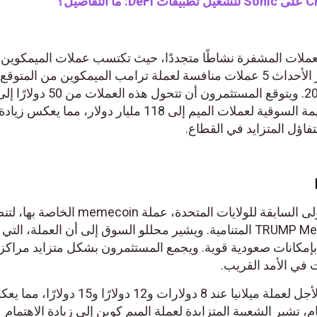
ات المشفرة نشاطًا متجددًا، حيث تكتسب عملات الميمكوين
اهتمام المستثمرين. ومن بين أبرز الأحداث 5 عملات منافسة لعملة ترامب الميمكوين من المتوقع أن
تحقق عوائد ملحوظة في عام 
ألف دولار هذا الشهر. ارتفعت القيمة السوقية لعملات الميم إلى 118 مليار دولار، مما يعكس 
أطلقت ميلانيا ترامب، السيدة الأولى السابقة للولايات المتحدة، عملة memecoin الخاصة بها، لتن
بذلك إلى قائمة منافسي TRUMP Memecoin المتنامية. ويشير محللو السوق إلى أن العملة، التي
لارات، تتمتع بإمكانات صعودية قوية. ويجمع المستثمرون بشكل متزايد مراكزهم
تم تحديد أهداف الأسعار قصيرة الأجل لعملة ميلانيا عند 8 دولارات و12 دولارًا و15 دولارًا، مما يع
تشير الشعبية المتزايدة لعملة الميم كوين إلى زيادة الاهتمام