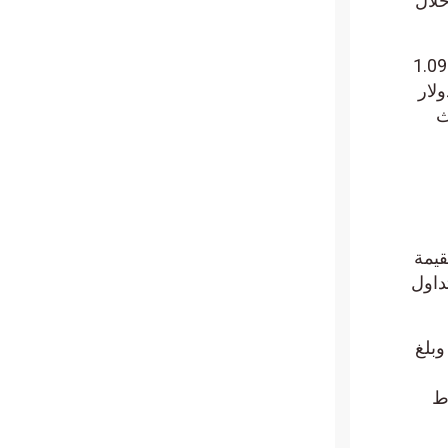
 دولار خلال
 دولار. مع وجود معروض متداول وإجمالي يبلغ 1.09
سعر ذروتها عند 1.299 دولار
لقيمة
لمتداول
ة. وبلغ