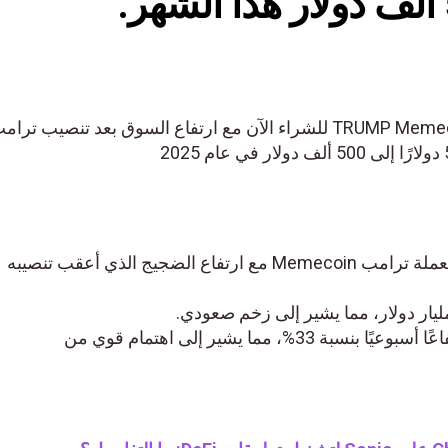
اكتشف أفضل 5 منافسين لـ TRUMP Memecoin للشراء الآن مع ارتفاع السوق بعد تنصيب ترامب
ارتفعت العملات المنافسة لعملة ترامب Memecoin مع ارتفاع الضجيج الذي أعقب تنصيبه
سجل مؤشر SPX6900 ارتفاعًا أسبوعيًا بنسبة 33%، مما يشير إلى اهتمام قوي من