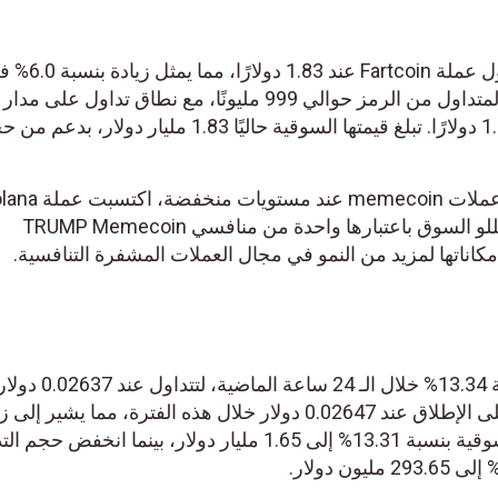
وفقًا لبيانات Coingecko، يتم تداول عملة Fartcoin عند 1.83 دولارًا، مما يمثل زيادة بنسبة 6.0% في
غضون 24 ساعة. يبلغ المعروض المتداول من الرمز حوالي 999 مليونًا، مع نطاق تداو
ساعة يتراوح بين 1.55 دولارًا و1.96 دولارًا. تبلغ قيمتها السوقية حاليًا 1.83 مليار دولار، بدعم من حج
على الرغم من معاناة العديد من عملات memecoin عند مستويات منخفضة، اكتسبت عملة olana
Meme شعبية كبيرة. ويحددها محللو السوق باعتبارها واحدة من منافسي TRUMP Memecoin
اتها لمزيد من النمو في مجال العملات المشفرة التنافسية.
ارتفعت قيمة عملة PENGU بنسبة 13.34% خلال الـ 24 ساعة الماضية، لتتداول عند 0.02637 دولار.
وبلغت العملة أعلى مستوى لها على الإطلاق عند 0.02647 دولار خلال هذه الفترة، مما يشير إلى زخ
صعودي قوي. وارتفعت قيمتها السوقية بنسبة 13.31% إلى 1.65 مليار دولار، بينما انخفض حجم ال