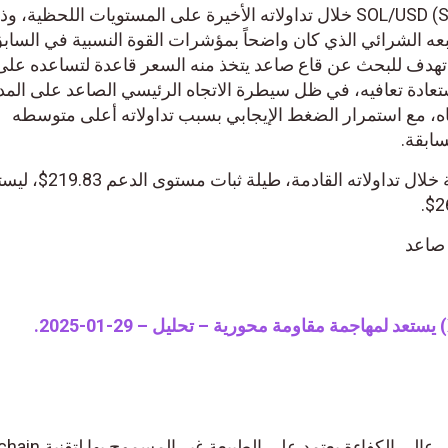
ارتفع سعر عملة سول SOL/USD (SOLUSDT) خلال تداولاته الأخيرة على المستويات اللحظية، 
 الشرائي الذي كان واضحاً بمؤشرات القوة النسبية في الساب
تهدف للبحث عن قاع صاعد يتخذ منه السعر قاعدة لتساعده على
ستعادة تعافيه، في ظل سيطرة الاتجاه الرئيسي الصاعد على الم
اه، مع استمرار الضغط الإيجابي بسبب تداولاته أعلى متوسطه
لهذا نحن نتوقع ارتفاع سعر العملة خلال تداولاته القاد
: صاعد
Solana هو مشروع مفتوح المصدر عالي الكفاءة يع