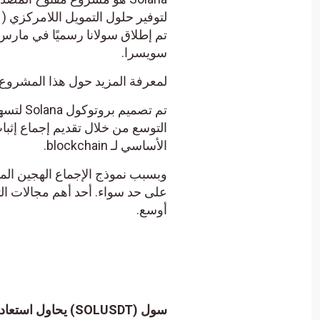
سويسرا.
لمعرفة المزيد حول هذا المشروع، تح
الأساسي لـ blockchain.
وبسبب نموذج الإجماع الهجين المبت
على حد سواء. أحد أهم مجالات ال
أوسع.
سول (SOLUSDT) يحاول استعادة تعافيه – تحليل – 29-01-2025.