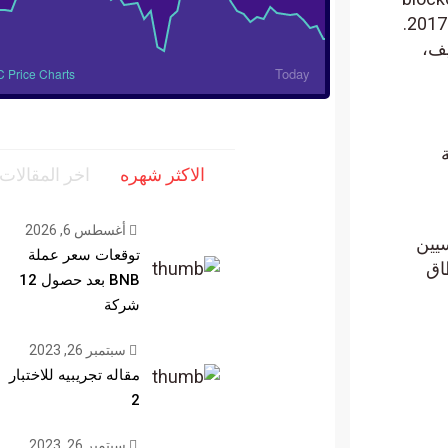
لتوفير حلول التمويل اللامركزي ( DeFi ). وبينما بدأت الفكرة والعمل الأولي في المشروع في عام 2017.
جنيف،
Today
 Price Charts
لية
الاكثر شهره
اخر المقالات
أغسطس 6, 2026
سيين
توقعات سعر عملة
اق
BNB بعد حصول 12
شركة
سبتمبر 26, 2023
مقاله تجريبيه للاختبار
2
سبتمبر 26, 2023