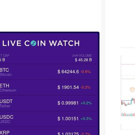
T CAP
24H VOLUME
5 B
$ 45.28 B
BTC
$ 64244.6
-0.6%
Bitcoin
ETH
$ 1901.54
-0.3%
Ethereum
USDT
$ 0.99981
+0.2%
Tether
USDC
$ 1.00151
+0.3%
USDC
XRP
$ 1.03175
-2.7%