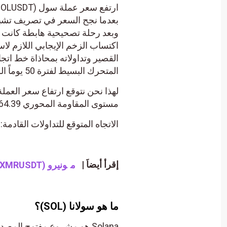
بعدما نجح السعر في تصريف تشبعه
وبعد رحلة تصحيحية هابطة كانت 
اكتساب الزخم الإيجابي اللازم لا
القصير وتداولاته بمحاذاة خط اتج
المتحرك البسيط لفترة 50 يوماً السابقة.
مستوى المقاومة المحوري 264.39$.
الاتجاه المتوقع للتداولات القادمة
إقرأ أيضاَ |
م
ونيرو (XMRUSDT) يستعد لمهاجمة مقاومة محورية – تحليل – 29-01-2025.
ما هو سولانا
(SOL)
؟