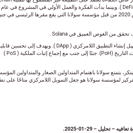
تم إطلاق سولانا رسميًا في مارس 2020 من قبل مؤسسة سولانا التي يقع مقرها الرئيسي في 
قق من الغوص العميق في Solana .
تم تصميم بروتوكول Solana لتسهيل إنشاء التطبيق اللامركزي ( DApp ). ويهدف إلى تحسين قاب
التوسع من خلال تقديم إجماع إثبات التاريخ (PoH). جنبًا إلى جنب مع إجماع إثبات الملكية ( PoS )
كر، يتمتع سولانا باهتمام المتداولين الصغار والمتداولين المؤس
تركيز لمؤسسة سولانا هو جعل التمويل اللامركزي متاحًا على نط