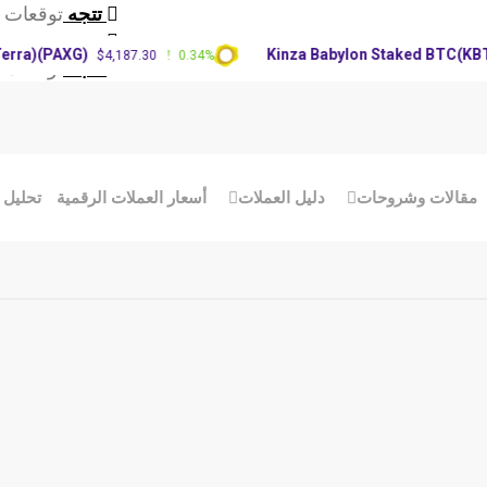
تتجه
توقعات سع
تتجه
تحديث س
(PAXG)
Kinza Babylon Staked BTC(KBTC)
$4,187.30
0.34%
$8
تتجه
توقعات سعر RP
مقالات وشروحات
دليل العملات
أسعار العملات الرقمية
تحليل 