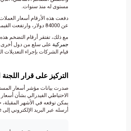
مستوى له منذ سنوات.
دفعت هذه الأرقام أسعار العملات الم
عن 84000 دولار، وارتفعت القيمة السوقية لجميع العملات بأكثر من 2% إلى 2.70 تريليون دولار.
مع ذلك، تفتقر أرقام التضخم هذه إ
جمركية
على سلع من دول أخرى. ومن
قيام الشركات بإجراء التعديلات اللاز
التركيز على قرار اللجنة ال
صدرت بيانات مؤشر أسعار المستهل
يمكن توقعه في الأشهر المقبلة، خاص
أرسله عبر البريد الإلكتروني إلى CoinGape، قال رايان لي، رئيس Bitget Research: