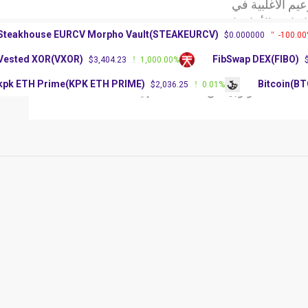
اقية الأخلاقيات
 البيتكوين مع
Steakhouse EURCV Morpho Vault(STEAKEURCV)
$0.000000
-100
 الأغلبية في
Vested XOR(VXOR)
FibSwap DEX(FIBO
$3,404.23
1,000.00%
اقية الأخلاقيات
 البيتكوين مع
kpk ETH Prime(KPK ETH PRIME)
Bitcoin
$2,036.25
0.01%
ملات
تكنولوجيا
عن Crypto Platform