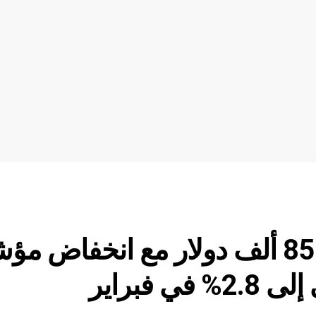
سعر البيتكوين يقترب من 85 ألف دولار مع انخفاض مؤ
براير