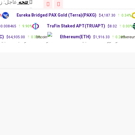
تتجه
قد تجبر اتف
تتجه
انخفض سعر
Eureka Bridged PAX Gold (Terra)(PAXG)
.00%
$4,187.30
0.34
تتجه
عاجل: زعيم
)
TruFin Staked APT(TRUAPT)
$0.008465
9.90%
$8.02
0.0
تتجه
قد تجبر اتف
تتجه
انخفض سعر
(BTC)
Ethereum(ETH)
$64,935.00
0.30%
$1,916.33
0.20%
الات وشروحات
دليل العملات
أسعار العملات الرقمية
تحليل الع