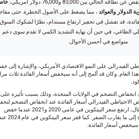
الي بين 83,000 و76,000 دولار أمريكي،
خاصةً
الدولار والعوائد
، مما يضغط على الأصول الخطرة. حتى مفاجأة
دة، قد تفشل في تحفيز ارتفاع مستدام، نظرًا لشكوك السوق
 الطاغي، في حين أن نهاية التشديد الكمي لا تقدم سوى دعم
متواضع في أحسن الأحوال.
 الفيدرالي على النمو الاقتصادي الأمريكي، والإشارة إلى خفض
العام. وكان قد ألمح إلى أنه سيخفض أسعار الفائدة ثلاث مرات 
.
 انخفاض التضخم في الولايات المتحدة، وذلك بسبب تأثيره على
 الاحتياطي الفيدرالي أسعار الفائدة عند انخفاض التضخم لتحفيز
إنفاق المستهلكين. على سبيل المثال، ارتفع سعر البيتكوين في عامي 2020 و2021 عندما خفض
الاحتياطي الفيدرالي أسعار الفائدة إلى ما يقارب الصفر. كما قفز سعر البيتكوين في عام 2024 ع
يخفض أسعار الفائدة.