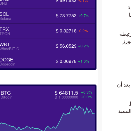
$ 591.533
-0.1%
BNB
SOL
$ 73.7753
+0.7%
Solana
TRX
$ 0.32718
-0.2%
بطة
TRON
رز
WBT
$ 56.0529
+0.2%
WhiteBIT Coin
DOGE
$ 0.06978
+1.0%
Dogecoin
عند 85 ألف دولار بعد أن
BTC
$ 64811.5
+0.3%
+0.0%
Bitcoin
₿ 1.00000000
ًا أيضًا النسبة