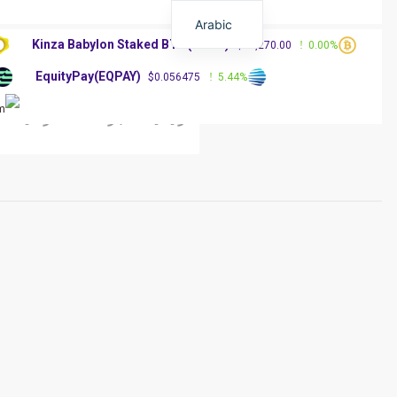
Arabic
Kinza Babylon Staked BTC(KBTC)
%
$83,270.00
0.00%
EquityPay(EQPAY)
0%
$0.056475
5.44%
الرئيسية
أخبار العملات الرقمية
مق