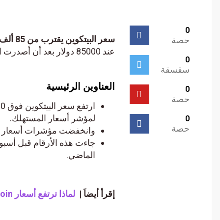
0
سعر البيتكوين يقترب من 85 ألف دولار :
حصة
عند 85000 دولار بعد أن أصدرت الولايات المتحدة بيانات مشجعة للتضخم الاستهلاكي.
0
سقسقة
العناوين الرئيسية
0
حصة
لمؤشر أسعار المستهلك.
0
حصة
وانخفضت مؤشرات أسعار المستهلك الرئيسي
جاءت هذه الأرقام قبل أسبوع 
الماضي.
إقرأ أيضاَ |
لماذا ترتفع أسعار Bitcoin وXRP وDogecoin وCardano اليوم؟