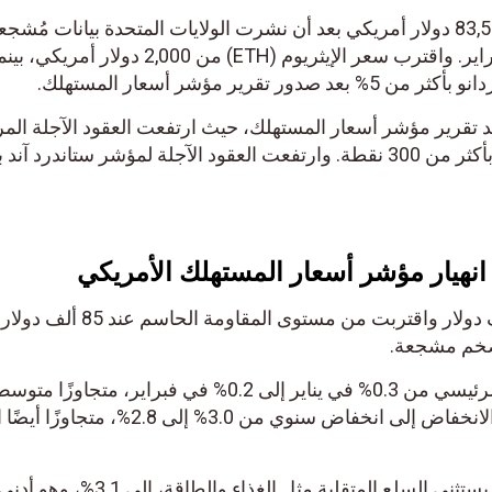
ارتفع سعر البيتكوين اليوم إلى 83,500 دولار أمريكي بعد أن نشرت الولايات المتحدة بيانات مُشجعة
لمؤشر أسعار المستهلك لشهر فبراير. واقترب سعر الإيثريوم (ETH) من 2,000 دولار أمريكي، بينما
مؤشر أسعار المستهلك.
 تقرير مؤشر أسعار المستهلك، حيث ارتفعت العقود الآجلة المرت
بمؤشري داو جونز وناسداك 100 بأكثر من 300 نقطة. وارتفعت العقود الآجلة لمؤشر ستاندرد آند بو
نهيار مؤشر أسعار المستهلك الأمريكي
قفزت عملة البيتكوين إلى 84 ألف دولار واقتربت من مستوى المقاومة الحاسم 
خم مشجعة.
انخفض مؤشر أسعار المستهلك الرئيسي من 0.3% في يناير إلى 0.2% في فبراير، متجاوزًا متوسط ​​
التوقعات البالغ 0.5%. وترجم هذا الانخفاض إلى انخفاض سنوي من 3.0% إلى 2.8%، متجاوز
وانخفض التضخم الأساسي، الذي يستثني السلع المتقلبة مثل الغذاء والطاقة، إلى 3.1%، وهو أدنى